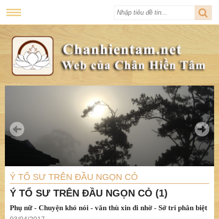
Ý TỔ SƯ TRÊN ĐẦU NGỌN CỎ
Ý TỔ SƯ TRÊN ĐẦU NGỌN CỎ (1)
Phụ nữ - Chuyện khó nói - văn thù xin đi nhờ - Sở tri phân biệt