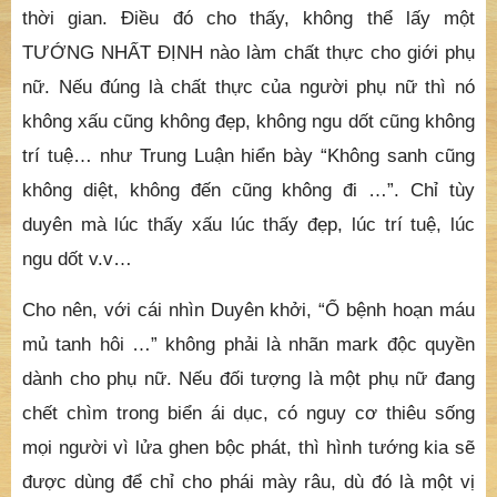
thời gian. Điều đó cho thấy, không thể lấy một
TƯỚNG NHẤT ĐỊNH nào làm chất thực cho giới phụ
nữ. Nếu đúng là chất thực của người phụ nữ thì nó
không xấu cũng không đẹp, không ngu dốt cũng không
trí tuệ… như Trung Luận hiển bày “Không sanh cũng
không diệt, không đến cũng không đi …”. Chỉ tùy
duyên mà lúc thấy xấu lúc thấy đẹp, lúc trí tuệ, lúc
ngu dốt v.v…
Cho nên, với cái nhìn Duyên khởi, “Ổ bệnh hoạn máu
mủ tanh hôi …” không phải là nhãn mark độc quyền
dành cho phụ nữ. Nếu đối tượng là một phụ nữ đang
chết chìm trong biển ái dục, có nguy cơ thiêu sống
mọi người vì lửa ghen bộc phát, thì hình tướng kia sẽ
được dùng để chỉ cho phái mày râu, dù đó là một vị