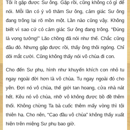
Tôi ít gặp được Sư ông. Gặp rồi, cũng không có gì để
nói. Mỗi lần có ý vô thăm Sư ông, cảm giác Sư ông
đang trông lại rõ mồn một. Lần nào cũng vậy. Không
biết vì sao cứ có cảm giác Sư ông đang trông. “Đúng
là vọng tưởng!” Lão chồng đã nói như thế. Chắc cũng
đâu đó. Nhưng gặp được rồi, thấy ông thôi ngóng. Chỉ
dõi mắt cười. Cũng không thấy nói vô chùa đi con.
Cho đến Sư phụ, hình như khuyến khích con nhỏ tu
ngay ngoài đời hơn là vô chùa. Tu ngay ngoài đó cho
yên. Đợi nó vô chùa, thế giới tan hoang, cửa nhà nát
hết. Kêu nó vô chùa, nhỡ vô không được bồ đề thêm
thối. Không chừng Ta bà cuốc thêm mấy vòng thì tội
thiên hạ. Cho nên, “Cạo đầu vô chùa” không thấy xuất
hiện trên miệng Sư phụ bao giờ.