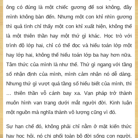
ông có đúng là một chiếc gương để soi không, đây
mình không bàn đến. Nhưng một con khỉ nhìn gương
thì quả tình chỉ thấy một con khỉ xuất hiện, không thể
là một thiên thần hay một thứ gì khác. Học trò với
trình độ lớp hai, chỉ có thể đọc và hiểu toán lớp một
hay lớp hai, không thể hiểu toán lớp ba hay hơn nữa.
Tâm thức của mình là như thế. Thứ gì ngang với tầng
số nhận định của mình, mình cảm nhận nó dễ dàng.
Nhưng thứ gì vượt quá tầng số hiểu biết của mình, thì
… thiên thần vỗ cánh bay xa. Vạn pháp trở thành
muôn hình vạn trạng dưới mắt người đời. Kinh luận
một nguồn mà nghĩa thành vô lượng cũng vì đó.
Sự hạn chế đó, không phải chỉ nằm ở mặt kiến thức
hay học hỏi, nó chi phối toàn bộ đời sống con người.