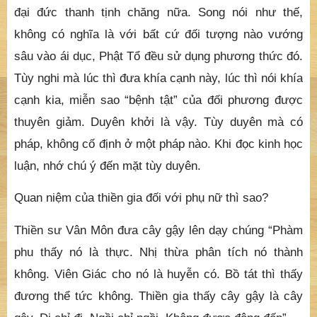
đại đức thanh tịnh chăng nữa. Song nói như thế,
không có nghĩa là với bất cứ đối tượng nào vướng
sâu vào ái dục, Phật Tổ đều sử dụng phương thức đó.
Tùy nghi mà lúc thì đưa khía cạnh này, lúc thì nói khía
cạnh kia, miễn sao “bệnh tật” của đối phương được
thuyên giảm. Duyên khởi là vậy. Tùy duyên mà có
pháp, không cố định ở một pháp nào. Khi đọc kinh học
luận, nhớ chú ý đến mặt tùy duyên.
Quan niệm của thiền gia đối với phụ nữ thì sao?
Thiền sư Vân Môn đưa cây gậy lên dạy chúng “Phàm
phu thấy nó là thực. Nhị thừa phân tích nó thành
không. Viên Giác cho nó là huyễn có. Bồ tát thì thấy
đương thể tức không. Thiền gia thấy cây gậy là cây