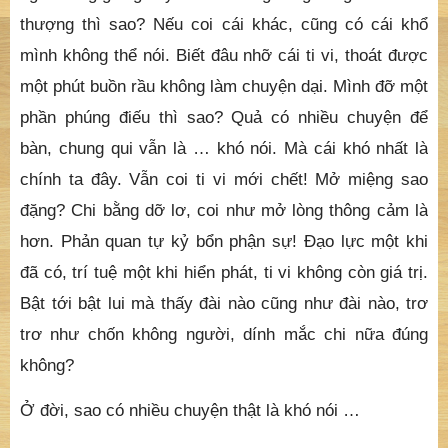
thượng thì sao? Nếu coi cái khác, cũng có cái khổ
mình không thể nói. Biết đâu nhỡ cái ti vi, thoát được
một phút buồn rầu không làm chuyện dại. Mình đỡ một
phần phúng điếu thì sao? Quả có nhiều chuyện để
bàn, chung qui vẫn là … khó nói. Mà cái khó nhất là
chính ta đây. Vẫn coi ti vi mới chết! Mở miệng sao
đặng? Chi bằng dỡ lơ, coi như mở lòng thông cảm là
hơn. Phản quan tự kỷ bổn phận sự! Đạo lực một khi
đã có, trí tuệ một khi hiển phát, ti vi không còn giá trị.
Bật tới bật lui mà thấy đài nào cũng như đài nào, trơ
trơ như chốn không người, dính mắc chi nữa đúng
không?
Ở đời, sao có nhiều chuyện thật là khó nói …