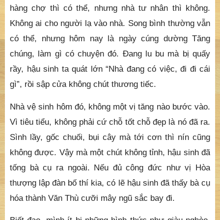
hàng chợ thì có thể, nhưng nhà tư nhân thì không.
Không ai cho người lạ vào nhà. Song bình thường vẫn
có thể, nhưng hôm nay là ngày cúng dường Tăng
chúng, làm gì có chuyện đó. Đang lu bu mà bị quấy
rầy, hậu sinh ta quát lớn “Nhà đang có việc, đi đi cái
gì”, rồi sập cửa không chút thương tiếc.
Nhà vệ sinh hôm đó, không một vị tăng nào bước vào.
Vì tiêu tiểu, không phải cứ chỗ tốt chỗ đẹp là nó đã ra.
Sình lầy, gốc chuối, bụi cây mà tới cơn thì nín cũng
không được. Vậy mà một chút không tỉnh, hậu sinh đã
tống bà cụ ra ngoài. Nếu đủ công đức như vị Hòa
thượng lập đàn bố thí kia, có lẽ hậu sinh đã thấy bà cụ
hóa thành Văn Thù cưỡi mây ngũ sắc bay đi.