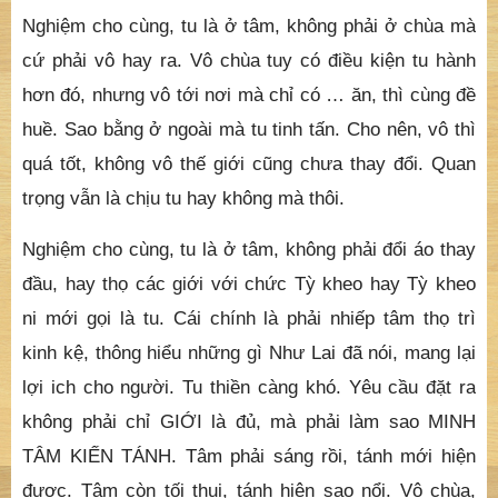
Nghiệm cho cùng, tu là ở tâm, không phải ở chùa mà
cứ phải vô hay ra. Vô chùa tuy có điều kiện tu hành
hơn đó, nhưng vô tới nơi mà chỉ có … ăn, thì cùng đề
huề. Sao bằng ở ngoài mà tu tinh tấn. Cho nên, vô thì
quá tốt, không vô thế giới cũng chưa thay đổi. Quan
trọng vẫn là chịu tu hay không mà thôi.
Nghiệm cho cùng, tu là ở tâm, không phải đổi áo thay
đầu, hay thọ các giới với chức Tỳ kheo hay Tỳ kheo
ni mới gọi là tu. Cái chính là phải nhiếp tâm thọ trì
kinh kệ, thông hiểu những gì Như Lai đã nói, mang lại
lợi ich cho người. Tu thiền càng khó. Yêu cầu đặt ra
không phải chỉ GIỚI là đủ, mà phải làm sao MINH
TÂM KIẾN TÁNH. Tâm phải sáng rồi, tánh mới hiện
được. Tâm còn tối thui, tánh hiện sao nổi. Vô chùa,