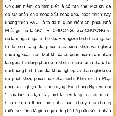
Có quan niệm, có định kiến là có hạn chế. Một khi đã
có sự phân chia hoặc xấu hoặc đẹp, hoặc thích hay
không thích v.v… là ta đã bị quan niệm chi phối. Nhà
Phật gọi nó là SỞ TRI CHƯỚNG. Gọi CHƯỚNG vì
nó làm ngăn ngại trí bồ đề. Với người bình thường, sở
tri là nền tảng để phiền não sinh khởi và nghiệp
chướng xuất hiện. Một khi đã có quan niệm cơm nhão
là ngon, thì đụng phải cơm khô, ít người bình thản. Từ
cái không bình thản đó, khẩu nghiệp và thân nghiệp có
cơ phát khởi, phiền não phát sinh. Khởi rồi, trí Phật
càng xa, nghiệp đời càng nặng. Kinh Lăng Nghiêm nói
“Thấy biết mà lập thấy biết là nền tảng của vô minh”.
Cho nên, dù thuộc thiền phái nào, chủ ý của chư vị
thiền sư cũng là giúp người tu phá bỏ phần sở tri phân