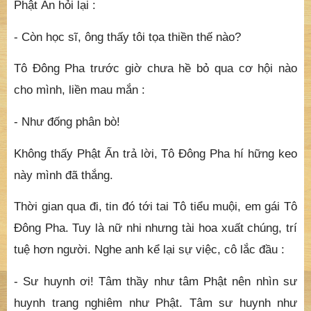
Phật Ấn hỏi lại :
- Còn học sĩ, ông thấy tôi tọa thiền thế nào?
Tô Đông Pha trước giờ chưa hề bỏ qua cơ hội nào
cho mình, liền mau mắn :
- Như đống phân bò!
Không thấy Phật Ấn trả lời, Tô Đông Pha hí hững keo
này mình đã thắng.
Thời gian qua đi, tin đó tới tai Tô tiểu muội, em gái Tô
Đông Pha. Tuy là nữ nhi nhưng tài hoa xuất chúng, trí
tuệ hơn người. Nghe anh kể lại sự việc, cô lắc đầu :
- Sư huynh ơi! Tâm thầy như tâm Phật nên nhìn sư
huynh trang nghiêm như Phật. Tâm sư huynh như