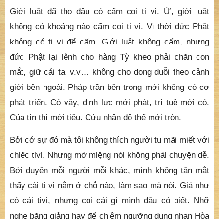
Giới luật đã thọ đâu có cấm coi ti vi. Ừ, giới luật
không có khoảng nào cấm coi ti vi. Vì thời đức Phật
không có ti vi để cấm. Giới luật không cấm, nhưng
đức Phật lại lệnh cho hàng Tỳ kheo phải chăn con
mắt, giữ cái tai v.v… không cho dong duỗi theo cảnh
giới bên ngoài. Pháp trần bên trong mới không có cơ
phát triển. Có vậy, định lực mới phát, trí tuệ mới có.
Của tín thí mới tiêu. Cứu nhân độ thế mới tròn.
Bởi cớ sự đó mà tôi không thích người tu mãi miết với
chiếc tivi. Nhưng mở miệng nói không phải chuyện dễ.
Bởi duyên mỗi người mỗi khác, mình không tận mắt
thấy cái ti vi nằm ở chỗ nào, làm sao mà nói. Giả như
có cái tivi, nhưng coi cái gì mình đâu có biết. Nhỡ
nghe băng giảng hay để chiêm ngưỡng dung nhan Hòa