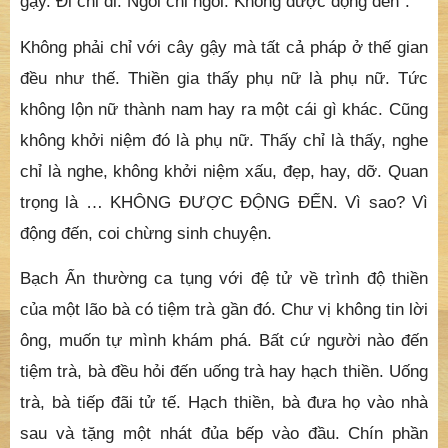
gậy. Đi chỉ đi. Ngồi chỉ ngồi. Không được động đến”.
Không phải chỉ với cây gậy mà tất cả pháp ở thế gian
đều như thế. Thiền gia thấy phụ nữ là phụ nữ. Tức
không lộn nữ thành nam hay ra một cái gì khác. Cũng
không khởi niệm đó là phụ nữ. Thấy chỉ là thấy, nghe
chỉ là nghe, không khởi niệm xấu, đẹp, hay, dỡ. Quan
trọng là … KHÔNG ĐƯỢC ĐỘNG ĐẾN. Vì sao? Vì
động đến, coi chừng sinh chuyện.
Bạch Ẩn thường ca tụng với đệ tử về trình độ thiền
của một lão bà có tiệm trà gần đó. Chư vị không tin lời
ông, muốn tự mình khám phá. Bất cứ người nào đến
tiệm trà, bà đều hỏi đến uống trà hay hạch thiền. Uống
trà, bà tiếp đãi tử tế. Hạch thiền, bà đưa họ vào nhà
sau và tặng một nhát đủa bếp vào đầu. Chín phần