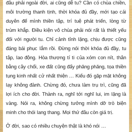
đâu phải ngoài đời, ai cũng dễ tu? Cần có chùa chiền,
môi trường thanh tịnh, thời khóa đủ đầy, mới tạo cái
duyên để mình thiền tập, trí tuệ phát triển, lòng từ
trùm khắp. Điều kiện vô chùa phải nói rất là thiết yếu
đối với người tu. Chỉ cảnh tỉnh lặng, chịu được cũng
đáng bái phục lắm rồi. Đừng nói thời khóa đủ đầy, tu
tập, lao động. Hòa thượng tí ti của xóm con nít, thân
bằng cây chổi, xe đất cũng đẩy phăng phăng, tọa thiền
tụng kinh nhất cử nhất thiện … Kiểu đó gặp mặt không
lạy không đành. Chừng đó, chưa làm trụ trì, cũng đã
lợi ích cho đời. Thành ra, nghĩ tới nghĩ lui, im lặng là
vàng. Nói ra, không chừng tưởng mình dỡ trò biện
minh cho thói lang thang. Mọi thứ đâu còn giá trị.
Ở đời, sao có nhiều chuyện thật là khó nói …