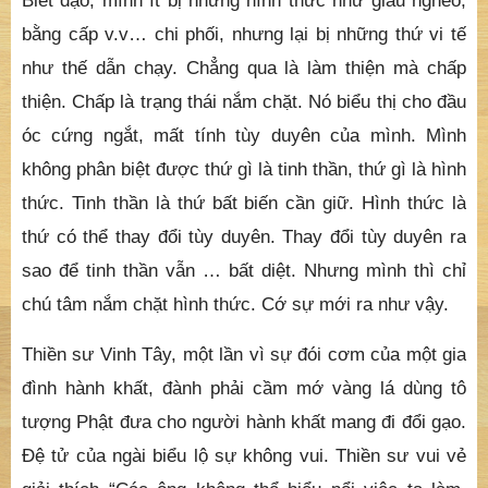
Biết đạo, mình ít bị những hình thức như giàu nghèo,
bằng cấp v.v… chi phối, nhưng lại bị những thứ vi tế
như thế dẫn chạy. Chẳng qua là làm thiện mà chấp
thiện. Chấp là trạng thái nắm chặt. Nó biểu thị cho đầu
óc cứng ngắt, mất tính tùy duyên của mình. Mình
không phân biệt được thứ gì là tinh thần, thứ gì là hình
thức. Tinh thần là thứ bất biến cần giữ. Hình thức là
thứ có thể thay đổi tùy duyên. Thay đổi tùy duyên ra
sao để tinh thần vẫn … bất diệt. Nhưng mình thì chỉ
chú tâm nắm chặt hình thức. Cớ sự mới ra như vậy.
Thiền sư Vinh Tây, một lần vì sự đói cơm của một gia
đình hành khất, đành phải cầm mớ vàng lá dùng tô
tượng Phật đưa cho người hành khất mang đi đổi gạo.
Đệ tử của ngài biểu lộ sự không vui. Thiền sư vui vẻ