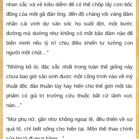
nhan sắc và vẻ kiều diễm để có thể chộp lấy cơn bốc
đồng của một gã đàn ông, đến độ chàng vội vàng đảm
nhận cái vinh dự săn sóc họ suốt đời, một bước
đường mà dường như không có một bảo đảm nào để
biện minh nếu lý trí chịu điều khiển tư tưởng con
người một chút…”
“Những bộ óc đặc sắc nhất trong toàn thể giống này
chưa bao giờ sản sinh được một công trình nào về mỹ
thuật độc đáo thuần túy hay hiến cho thế giới một tác
phẩm có giá trị trường cữu thuộc bất cứ lãnh vực
nào…”
“Mọi phụ nữ, gần như không ngoại lệ, đều thiên về sự
quá lố, chỉ biết sống cho hiện tại. Môn thể thao chính
của họ là đi mua hàng…”.