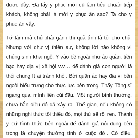
được đây. Đã lấy y phục mới cũ làm tiêu chuẩn tiếp
khách, không phải là mời y phục ăn sao? Ta cho y
phục ăn vậy.
Tớ làm mà chủ phải gánh thì quả tình là tội cho chủ.
Nhưng với chư vị thiền sư, không lời nào không vì
chúng sinh khai ngộ. Y vào bề ngoài như áo quần, tiền
bạc hay địa vị xã hội v.v… để đánh giá con người là
thói chung ít ai tránh khỏi. Bởi quần áo hay địa vị bên
ngoài biểu trưng cho thực lực bên trong. Thấy Tăng sĩ
ngang qua, mình liền cúi đầu. Một người bình thường,
chưa hẳn điều đó đã xảy ra. Thế gian, nếu không có
những nghi thức tối thiểu đó, mọi thứ sẽ rối ren. Thành
y cứ hình thức bên ngoài để đánh giá nội dung bên
trong là chuyện thường tình ở cuộc đời. Có điều,