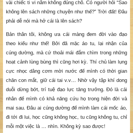
vài chiếc ti vi nằm không đúng chỗ. Có người hỏi “Sao
không lên sách những chuyện như thế?” Trời đất! Đâu
phải dễ nói mà hở cái là lên sách?
Bản thân tôi, không ưa cái màng đem đời vào đạo
theo kiểu như thế! Bởi đã mặc áo tu, lại nhận của
cúng dường, mà cứ thoải mái đắm chìm trong những
hoạt cảnh lùng bùng thì cũng hơi kỳ. Thí chủ làm lụng
cực nhọc dâng cơm mời nước để mình có thời gian
chăn con mắt, giữ cái tai v.v… Nhờ vậy tập khí dong
duỗi dừng bớt, trí tuệ đạo lực tăng trưởng. Đó là cái
nhân để mình có khả năng cứu họ trong hiện đời và
mai sau. Đâu ai cúng dường để mình làm cái mốc áo,
đi tới đi lui, học cũng không học, tu cũng không tu, chỉ
mỗi một việc là … nhìn. Không kỳ sao được!