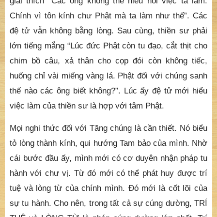
giải thích “Các ông không thể hiểu nổi việc ta làm.
Chính vì tôn kính chư Phật mà ta làm như thế”. Các
đệ tử vẫn không bằng lòng. Sau cùng, thiền sư phải
lớn tiếng mắng “Lúc đức Phật còn tu đạo, cắt thịt cho
chim bồ câu, xả thân cho cọp đói còn không tiếc,
huống chỉ vài miếng vàng lá. Phật đối với chúng sanh
thế nào các ông biết không?”. Lúc ấy đệ tử mới hiểu
việc làm của thiền sư là hợp với tâm Phật.
Mọi nghi thức đối với Tăng chúng là cần thiết. Nó biểu
tỏ lòng thành kính, qui hướng Tam bảo của mình. Nhờ
cái bước đầu ấy, mình mới có cơ duyên nhận pháp tu
hành với chư vị. Từ đó mới có thể phát huy được trí
tuệ và lòng từ của chính mình. Đó mới là cốt lõi của
sự tu hành. Cho nên, trong tất cả sự cúng dường, TRÍ