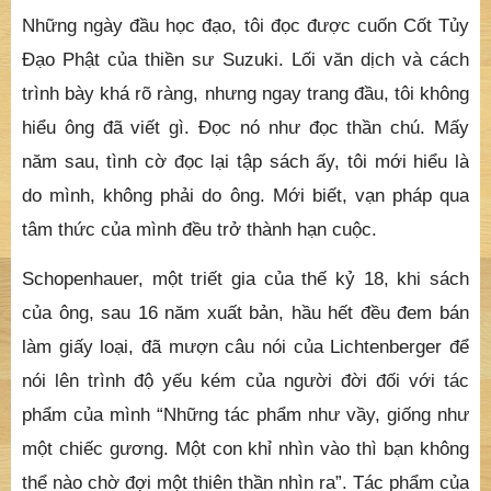
Những ngày đầu học đạo, tôi đọc được cuốn Cốt Tủy
Đạo Phật của thiền sư Suzuki. Lối văn dịch và cách
trình bày khá rõ ràng, nhưng ngay trang đầu, tôi không
hiểu ông đã viết gì. Đọc nó như đọc thần chú. Mấy
năm sau, tình cờ đọc lại tập sách ấy, tôi mới hiểu là
do mình, không phải do ông. Mới biết, vạn pháp qua
tâm thức của mình đều trở thành hạn cuộc.
Schopenhauer, một triết gia của thế kỷ 18, khi sách
của ông, sau 16 năm xuất bản, hầu hết đều đem bán
làm giấy loại, đã mượn câu nói của Lichtenberger để
nói lên trình độ yếu kém của người đời đối với tác
phẩm của mình “Những tác phẩm như vầy, giống như
một chiếc gương. Một con khỉ nhìn vào thì bạn không
thể nào chờ đợi một thiên thần nhìn ra”. Tác phẩm của