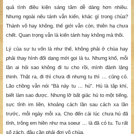
quả tình điều kiện sáng tâm dễ dàng hơn nhiều.
Nhưng ngoài nếu tánh vẫn kiến, khác gì trong chùa?
Thành vô hay không, thế giới vẫn còn, thiên hạ chưa
chết. Quan trọng vẫn là kiến tánh hay không mà thôi.
Lý của sự tu vốn là như thế, không phải ở chùa hay
phải thay hình đổi dạng mới gọi là tu. Nhưng khổ, mỗi
lần ai hỏi sao không đi tu cho rồi, mình đành lặng
thinh. Thật ra, đi thì chưa đi nhưng tu thì … cũng có.
Lão chồng vẫn nói “Bà này tu … hú”. Hú là tập khí,
biết làm sao được. Nhưng lỡ bất giác hú to một tiếng,
sực tỉnh im liền, khoảng cách lần sau cách xa lần
trước, mỗi ngày mỗi xa. Cho đến cái lúc chưa hú đã
tỉnh, trông em hiền như ma soeur … là đã có tu. Tu rất
số zách, đâu cần phải đợi vô chùa.