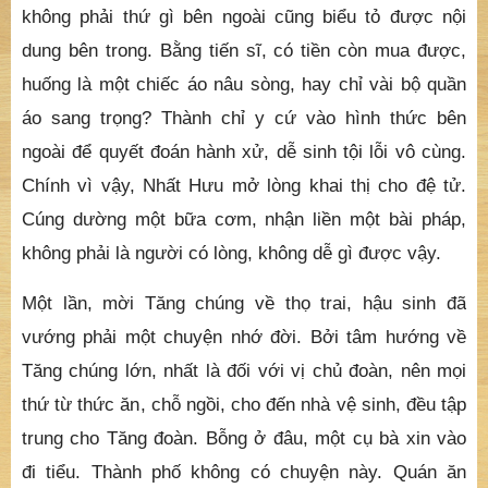
không phải thứ gì bên ngoài cũng biểu tỏ được nội
dung bên trong. Bằng tiến sĩ, có tiền còn mua được,
huống là một chiếc áo nâu sòng, hay chỉ vài bộ quần
áo sang trọng? Thành chỉ y cứ vào hình thức bên
ngoài để quyết đoán hành xử, dễ sinh tội lỗi vô cùng.
Chính vì vậy, Nhất Hưu mở lòng khai thị cho đệ tử.
Cúng dường một bữa cơm, nhận liền một bài pháp,
không phải là người có lòng, không dễ gì được vậy.
Một lần, mời Tăng chúng về thọ trai, hậu sinh đã
vướng phải một chuyện nhớ đời. Bởi tâm hướng về
Tăng chúng lớn, nhất là đối với vị chủ đoàn, nên mọi
thứ từ thức ăn, chỗ ngồi, cho đến nhà vệ sinh, đều tập
trung cho Tăng đoàn. Bỗng ở đâu, một cụ bà xin vào
đi tiểu. Thành phố không có chuyện này. Quán ăn