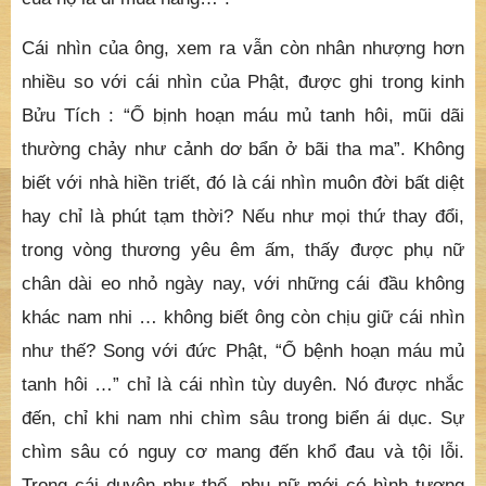
Cái nhìn của ông, xem ra vẫn còn nhân nhượng hơn
nhiều so với cái nhìn của Phật, được ghi trong kinh
Bửu Tích : “Ổ bịnh hoạn máu mủ tanh hôi, mũi dãi
thường chảy như cảnh dơ bẩn ở bãi tha ma”. Không
biết với nhà hiền triết, đó là cái nhìn muôn đời bất diệt
hay chỉ là phút tạm thời? Nếu như mọi thứ thay đổi,
trong vòng thương yêu êm ấm, thấy được phụ nữ
chân dài eo nhỏ ngày nay, với những cái đầu không
khác nam nhi … không biết ông còn chịu giữ cái nhìn
như thế? Song với đức Phật, “Ổ bệnh hoạn máu mủ
tanh hôi …” chỉ là cái nhìn tùy duyên. Nó được nhắc
đến, chỉ khi nam nhi chìm sâu trong biển ái dục. Sự
chìm sâu có nguy cơ mang đến khổ đau và tội lỗi.
Trong cái duyên như thế, phụ nữ mới có hình tượng