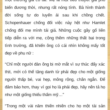
biến đương thời, nhưng rất nóng tính. Bà hình thành
đời sống tự do luyến ái sau khi chồng chết.
Schopenhauer chống đối việc này hệt như Hamlet
chống đối mẹ mình tái giá. Những cuộc gây gổ liên
tiếp diễn ra với mẹ, cộng thêm những thất bại trong
tình trường, đã khiến ông có cái nhìn không mấy tốt
đẹp về phụ nữ :
“Chỉ một người đàn ông bị mờ mắt vì sự thúc đẩy xác
thịt, mới có thể tặng danh từ phái đẹp cho một giống
người thấp bé, vai hẹp, mông rộng, chân ngắn. Để
đảm bảo hơn, thay vì gọi họ là phái đẹp, hãy nên tả họ
như một giống thiếu thẩm mỹ…”
“Trong một vài năm thiên nhiên cho họ một tài sản