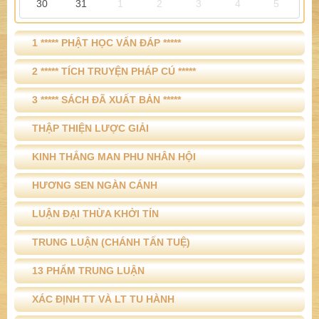
30
31
1
2
3
4
5
1 ***** PHẬT HỌC VẤN ĐÁP *****
2 ***** TÍCH TRUYỆN PHÁP CÚ *****
3 ***** SÁCH ĐÃ XUẤT BẢN *****
THẬP THIỆN LƯỢC GIẢI
KINH THẮNG MAN PHU NHÂN HỘI
HƯƠNG SEN NGÀN CÁNH
LUẬN ĐẠI THỪA KHỞI TÍN
TRUNG LUẬN (CHÁNH TẤN TUỆ)
13 PHẨM TRUNG LUẬN
XÁC ĐỊNH TT VÀ LT TU HÀNH