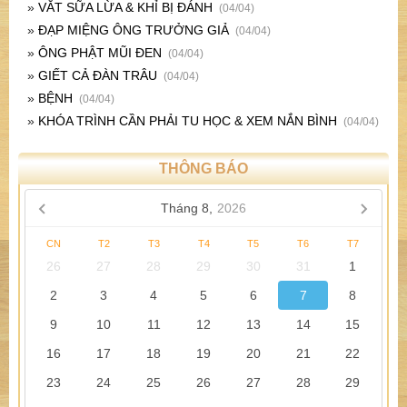
»
VẮT SỮA LỪA & KHỈ BỊ ĐÁNH
(04/04)
»
ĐẠP MIỆNG ÔNG TRƯỞNG GIẢ
(04/04)
»
ÔNG PHẬT MŨI ĐEN
(04/04)
»
GIẾT CẢ ĐÀN TRÂU
(04/04)
»
BỆNH
(04/04)
»
KHÓA TRÌNH CẦN PHẢI TU HỌC & XEM NẮN BÌNH
(04/04)
THÔNG BÁO
Tháng 8,
2026
CN
T2
T3
T4
T5
T6
T7
26
27
28
29
30
31
1
2
3
4
5
6
7
8
9
10
11
12
13
14
15
16
17
18
19
20
21
22
23
24
25
26
27
28
29