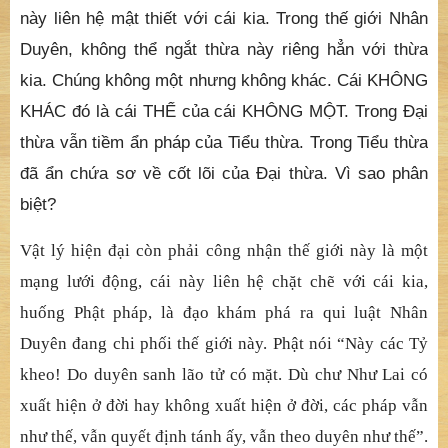
này liên hệ mật thiết với cái kia. Trong thế giới Nhân
Duyên, không thể ngắt thừa này riêng hẳn với thừa
kia. Chúng không một nhưng không khác. Cái KHÔNG
KHÁC đó là cái THỂ của cái KHÔNG MỘT. Trong Đại
thừa vẫn tiềm ẩn pháp của Tiểu thừa. Trong Tiểu thừa
đã ẩn chứa sơ về cốt lõi của Đại thừa. Vì sao phân
biệt?
Vật lý hiện đại còn phải công nhận thế giới này là một
mạng lưới động, cái này liên hệ chặt chẽ với cái kia,
huống Phật pháp, là đạo khám phá ra qui luật Nhân
Duyên đang chi phối thế giới này. Phật nói “Này các Tỷ
kheo! Do duyên sanh lão tử có mặt. Dù chư Như Lai có
xuất hiện ở đời hay không xuất hiện ở đời, các pháp vẫn
như thế, vẫn quyết định tánh ấy, vẫn theo duyên như thế”.