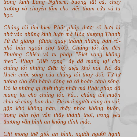
trong kinh Lăng Nghiêm, buông tất cả, chay
trường và chuyên tâm cho việc tham cứu và tu
học.
Chúng tôi tìm hiểu Phật pháp được rõ hơn là
nhờ vào những kinh luận mà Hòa thượng Thanh
Từ đã giảng (được quay thành những bản rô-
nhô bán ngoài chợ trời). Chúng tôi tìm đến
Thường Chiếu và tu pháp "Biết vọng không
theo".
Pháp "Biết vọng" ấy đã mang lại cho
chúng tôi những điều kỳ diệu khó nói. Nó đã
khiến cuộc sống của chúng tôi thay đổi. Từ tư
tưởng cho đến hành động và cả hoàn cảnh sống.
Đó là những gì thiết thực nhất mà Phật pháp đã
mang lại cho chúng tôi. Và... chúng tôi muốn
chia sẻ cùng bạn đọc. Để mọi người cùng an vui,
gặp khó không nản, thấy nhọc không buồn,
trong bận rộn vẫn thấy thảnh thơi, trong yêu
thương vẫn bình an không dính mắc.
Chỉ mong thế giới an bình, người người hạnh