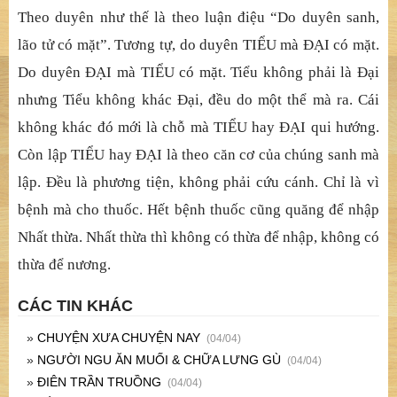
Theo duyên như thế là theo luận điệu “Do duyên sanh,
lão tử có mặt”. Tương tự, do duyên TIỂU mà ĐẠI có mặt.
Do duyên ĐẠI mà TIỂU có mặt. Tiểu không phải là Đại
nhưng Tiểu không khác Đại, đều do một thể mà ra. Cái
không khác đó mới là chỗ mà TIỂU hay ĐẠI qui hướng.
Còn lập TIỂU hay ĐẠI là theo căn cơ của chúng sanh mà
lập. Đều là phương tiện, không phải cứu cánh. Chỉ là vì
bệnh mà cho thuốc. Hết bệnh thuốc cũng quăng để nhập
Nhất thừa. Nhất thừa thì không có thừa để nhập, không có
thừa để nương.
CÁC TIN KHÁC
»
CHUYỆN XƯA CHUYỆN NAY
(04/04)
»
NGƯỜI NGU ĂN MUỐI & CHỮA LƯNG GÙ
(04/04)
»
ĐIÊN TRẦN TRUỒNG
(04/04)