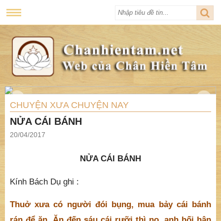
CHUYỆN XƯA CHUYỆN NAY
NỬA CÁI BÁNH
20/04/2017
NỬA CÁI BÁNH
Kính Bách Dụ ghi :
Thuở xưa có người đói bụng, mua bảy cái bánh
rán để ăn. Ăn đến sáu cái rưỡi thì no, anh hối hận