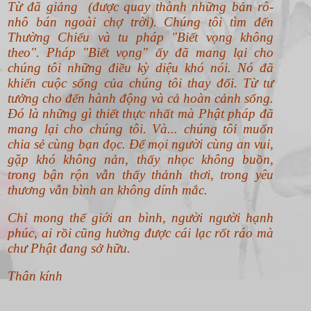
Từ đã giảng (được quay thành những bản rô-
nhô bán ngoài chợ trời). Chúng tôi tìm đến
Thường Chiếu và tu pháp "Biết vọng không
theo".
Pháp "Biết vọng" ấy đã mang lại cho
chúng tôi những điều kỳ diệu khó nói. Nó đã
khiến cuộc sống của chúng tôi thay đổi. Từ tư
tưởng cho đến hành động và cả hoàn cảnh sống.
Đó là những gì thiết thực nhất mà Phật pháp đã
mang lại cho chúng tôi. Và... chúng tôi muốn
chia sẻ cùng bạn đọc. Để mọi người cùng an vui,
gặp khó không nản, thấy nhọc không buồn,
trong bận rộn vẫn thấy thảnh thơi, trong yêu
thương vẫn bình an không dính mắc.
Chỉ mong thế giới an bình, người người hạnh
phúc, ai rồi cũng hưởng được cái lạc rốt ráo mà
chư Phật đang sở hữu.
Thân kính