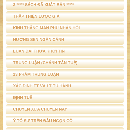
3 ***** SÁCH ĐÃ XUẤT BẢN *****
THẬP THIỆN LƯỢC GIẢI
KINH THẮNG MAN PHU NHÂN HỘI
HƯƠNG SEN NGÀN CÁNH
LUẬN ĐẠI THỪA KHỞI TÍN
TRUNG LUẬN (CHÁNH TẤN TUỆ)
13 PHẨM TRUNG LUẬN
XÁC ĐỊNH TT VÀ LT TU HÀNH
ĐỊNH TUỆ
CHUYỆN XƯA CHUYỆN NAY
Ý TỔ SƯ TRÊN ĐẦU NGỌN CỎ