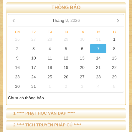
THÔNG BÁO
Tháng 8,
2026
CN
T2
T3
T4
T5
T6
T7
26
27
28
29
30
31
1
2
3
4
5
6
7
8
9
10
11
12
13
14
15
16
17
18
19
20
21
22
23
24
25
26
27
28
29
30
31
1
2
3
4
5
Chưa có thông báo
1 ***** PHẬT HỌC VẤN ĐÁP *****
2 ***** TÍCH TRUYỆN PHÁP CÚ *****