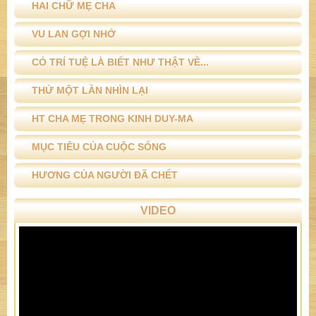
HAI CHỮ MẸ CHA
VU LAN GỢI NHỚ
CÓ TRÍ TUỆ LÀ BIẾT NHƯ THẬT VỀ...
THỬ MỘT LẦN NHÌN LẠI
HT CHA MẸ TRONG KINH DUY-MA
MỤC TIÊU CỦA CUỘC SỐNG
HƯƠNG CỦA NGƯỜI ĐÃ CHẾT
VIDEO