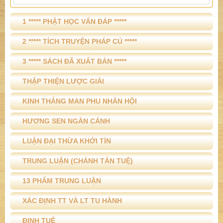
1 ***** PHẬT HỌC VẤN ĐÁP *****
2 ***** TÍCH TRUYỆN PHÁP CÚ *****
3 ***** SÁCH ĐÃ XUẤT BẢN *****
THẬP THIỆN LƯỢC GIẢI
KINH THẮNG MAN PHU NHÂN HỘI
HƯƠNG SEN NGÀN CÁNH
LUẬN ĐẠI THỪA KHỞI TÍN
TRUNG LUẬN (CHÁNH TẤN TUỆ)
13 PHẨM TRUNG LUẬN
XÁC ĐỊNH TT VÀ LT TU HÀNH
ĐỊNH TUỆ