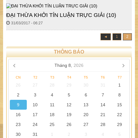
ĐẠI THỪA KHỞI TÍN LUẬN TRỰC GIẢI (10)
31/03/2017 - 06:27
◄
1
2
THÔNG BÁO
Tháng 8,
2026
CN
T2
T3
T4
T5
T6
T7
26
27
28
29
30
31
1
2
3
4
5
6
7
8
9
10
11
12
13
14
15
16
17
18
19
20
21
22
23
24
25
26
27
28
29
30
31
1
2
3
4
5