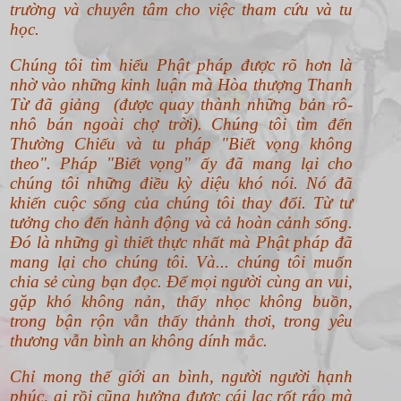
trường và chuyên tâm cho việc tham cứu và tu
học.
Chúng tôi tìm hiểu Phật pháp được rõ hơn là
nhờ vào những kinh luận mà Hòa thượng Thanh
Từ đã giảng (được quay thành những bản rô-
nhô bán ngoài chợ trời). Chúng tôi tìm đến
Thường Chiếu và tu pháp "Biết vọng không
theo".
Pháp "Biết vọng" ấy đã mang lại cho
chúng tôi những điều kỳ diệu khó nói. Nó đã
khiến cuộc sống của chúng tôi thay đổi. Từ tư
tưởng cho đến hành động và cả hoàn cảnh sống.
Đó là những gì thiết thực nhất mà Phật pháp đã
mang lại cho chúng tôi. Và... chúng tôi muốn
chia sẻ cùng bạn đọc. Để mọi người cùng an vui,
gặp khó không nản, thấy nhọc không buồn,
trong bận rộn vẫn thấy thảnh thơi, trong yêu
thương vẫn bình an không dính mắc.
Chỉ mong thế giới an bình, người người hạnh
phúc, ai rồi cũng hưởng được cái lạc rốt ráo mà