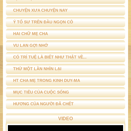
CHUYỆN XƯA CHUYỆN NAY
Ý TỔ SƯ TRÊN ĐẦU NGỌN CỎ
HAI CHỮ MẸ CHA
VU LAN GỢI NHỚ
CÓ TRÍ TUỆ LÀ BIẾT NHƯ THẬT VỀ...
THỬ MỘT LẦN NHÌN LẠI
HT CHA MẸ TRONG KINH DUY-MA
MỤC TIÊU CỦA CUỘC SỐNG
HƯƠNG CỦA NGƯỜI ĐÃ CHẾT
VIDEO