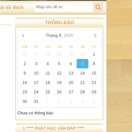
ài tôi thích
THÔNG BÁO
Tháng 8,
2026
CN
T2
T3
T4
T5
T6
T7
26
27
28
29
30
31
1
2
3
4
5
6
7
8
9
10
11
12
13
14
15
16
17
18
19
20
21
22
23
24
25
26
27
28
29
30
31
1
2
3
4
5
Chưa có thông báo
1 ***** PHẬT HỌC VẤN ĐÁP *****