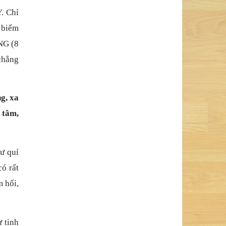
Y. Chỉ
 biếm
NG (8
 chẳng
g, xa
 tâm,
hư quỉ
có rất
m hối,
ự tinh