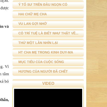
NIỆM.
Ý TỔ SƯ TRÊN ĐẦU NGỌN CỎ
 được
HAI CHỮ MẸ CHA
VU LAN GỢI NHỚ
ăn và
CÓ TRÍ TUỆ LÀ BIẾT NHƯ THẬT VỀ...
THỬ MỘT LẦN NHÌN LẠI
HT CHA MẸ TRONG KINH DUY-MA
MỤC TIÊU CỦA CUỘC SỐNG
ng. Vì
HƯƠNG CỦA NGƯỜI ĐÃ CHẾT
n tâm
 xả bỏ
VIDEO
Nhẫn,