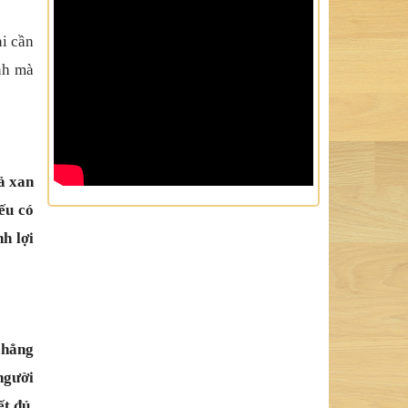
ni cần
ánh mà
ả xan
ếu có
h lợi
chẳng
 người
ết đủ,