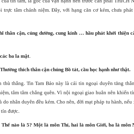
g của tín tâm, là gốc của vạn hạnh nên trước cần phải THÍCH 
ói trực tâm chánh niệm. Đây, với hạng căn cơ kém, chưa phát
ĩ thân cận, cúng dường, cung kính … hầu phát khởi thiện c
 các ba la mật
.
 Thường thích thân cận chúng Bồ tát, cầu học hạnh như thật.
n thù thắng. Tin Tam Bảo này là cái tin ngoại duyên tăng thắ
iệm, tâm tâm chẳng quên. Vì nội ngoại giao huân nên khiến tí
 là do nhân duyên đều kém. Cho nên, đời mạt pháp tu hành, nếu
tín được.
. Thế nào là 5? Một là môn Thí, hai là môn Giới, ba là môn 