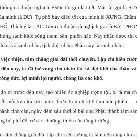
thông cả thuận nghịch. Được tài gọi là LỢI. Mất tài gọi là SU
 của mình là DƯï. Tự phô bày điều tốt của mình là XƯNG. Châm
 KHỔ. Thích ý là LẠC. Gom cả thuận và nghịch gọi là BÁT PHO
 chúng sanh khởi sóng tham, sân, phiền não. Nay nhẫn được thì
hẫn, vô sanh nhẫn, tịch diệt nhẫn. Phần này là sanh nhẫn.
iệc thiện, tâm chẳng giải đãi thối chuyển. Lập chí kiên cườn
 đến nay, ta đã hư vọng thọ nhận tất cả đại khổ của thân và
công đức, lợi mình lợi người, chóng lìa các khổ.
do từ trước đến nay, tạo nhiều ác nghiệp trọng tội, bị tà ma c
 mỗi mỗi kéo lôi trói buộc, hoặc bị bịnh khổ làm bực phiền … 
ãnh tinh cần, ngày đêm sáu thời lễ bái chư Phật, thành tâm sá
ng bỏ phế để trừ các chướng, thiện căn tăng trưởng.
ện tâm chẳng giải đãi, lập chí kiên cường là làm nền tảng cho s