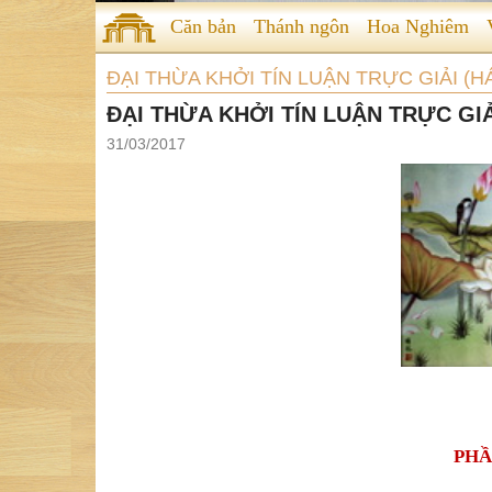
Căn bản
Thánh ngôn
Hoa Nghiêm
ĐẠI THỪA KHỞI TÍN LUẬN TRỰC GIẢI (
ĐẠI THỪA KHỞI TÍN LUẬN TRỰC GIẢI
31/03/2017
PHẦ