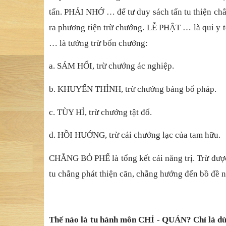
tấn. PHẢI NHỚ … để tư duy sách tấn tu thiện ch
ra phương tiện trừ chướng. LỄ PHẬT … là qui y 
… là tướng trừ bốn chướng:
a. SÁM HỐI, trừ chướng ác nghiệp.
b. KHUYẾN THỈNH, trừ chướng báng bổ pháp.
c. TÙY HỈ, trừ chướng tật đố.
d. HỒI HUỚNG, trừ cái chướng lạc của tam hữu.
CHẲNG BỎ PHẾ là tổng kết cái năng trị. Trừ được
tu chẳng phát thiện căn, chẳng hướng đến bồ đề nê
Thế nào là tu hành môn CHỈ - QUÁN? Chỉ là dừn