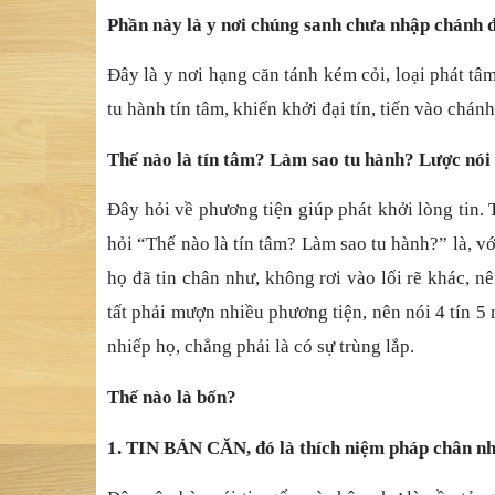
Phần này là y nơi chúng sanh chưa nhập chánh đị
Đây là y nơi hạng căn tánh kém cỏi, loại phát tâm
tu hành tín tâm, khiến khởi đại tín, tiến vào chán
Thế nào là tín tâm? Làm sao tu hành? Lược nói 
Đây hỏi về phương tiện giúp phát khởi lòng tin. 
hỏi “Thế nào là tín tâm? Làm sao tu hành?” là, vớ
họ đã tin chân như, không rơi vào lối rẽ khác, n
tất phải mượn nhiều phương tiện, nên nói 4 tín 5 
nhiếp họ, chẳng phải là có sự trùng lắp.
Thế nào là bốn?
1. TIN BẢN CĂN, đó là thích niệm pháp chân n