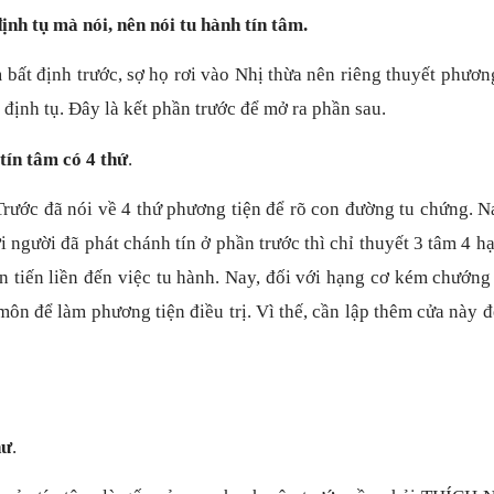
nh tụ mà nói, nên nói tu hành tín tâm.
 bất định trước, sợ họ rơi vào Nhị thừa nên riêng thuyết phươn
h định tụ. Đây là kết phần trước để mở ra phần sau.
tín tâm có 4 thứ
.
Trước đã nói về 4 thứ phương tiện để rõ con đường tu chứng. N
i người đã phát chánh tín ở phần trước thì chỉ thuyết 3 tâm 4 h
ên tiến liền đến việc tu hành. Nay, đối với hạng cơ kém chướn
môn để làm phương tiện điều trị. Vì thế, cần lập thêm cửa này 
hư
.