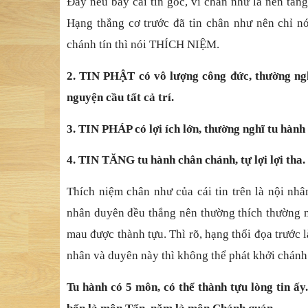
Đây nêu bày cái tin gốc, vì chân như là nền tản
Hạng thắng cơ trước đã tin chân như nên chỉ n
chánh tín thì nói THÍCH NIỆM.
2. TIN PHẬT có vô lượng công đức, thường ngh
nguyện cầu tất cả trí.
3. TIN PHÁP có lợi ích lớn, thường nghĩ tu hành
4. TIN TĂNG tu hành chân chánh, tự lợi lợi tha.
Thích niệm chân như của cái tin trên là nội nhâ
nhân duyên đều thắng nên thường thích thường n
mau được thành tựu. Thì rõ, hạng thối đọa trước
nhân và duyên này thì không thể phát khởi chánh 
Tu hành có 5 môn, có thể thành tựu lòng tin ấy