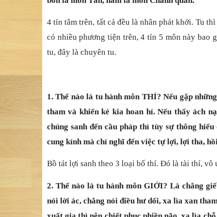
bốn là môn Tấn, năm là môn Chánh quán.
4 tín tâm trên, tất cả đều là nhân phát khởi. Tu 
có nhiều phương tiện trên, 4 tín 5 môn này bao 
tu, đây là chuyên tu.
1. Thế nào là tu hành môn THÍ? Nếu gặp những ai
tham và khiến kẻ kia hoan hỉ. Nếu thấy ách n
chúng sanh đến cầu pháp thì tùy sự thông hiểu
cung kính mà chỉ nghĩ đến việc tự lợi, lợi tha, h
Bồ tát lợi sanh theo 3 loại bố thí. Đó là tài thí, vô
2. Thế nào là tu hành môn GIỚI? Là chẳng giết
nói lời ác, chẳng nói điều hư dối, xa lìa xan tham
xuất gia thì nên chiết phục phiền não, xa lìa chỗ