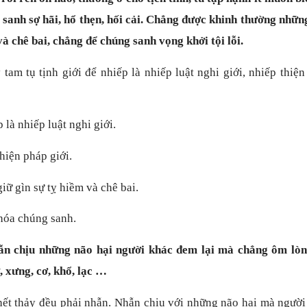
g sanh sợ hãi, hổ thẹn, hối cải. Chẳng được khinh thường nhữn
à chê bai, chẳng để chúng sanh vọng khởi tội lỗi.
 tam tụ tịnh giới để nhiếp là nhiếp luật nghi giới, nhiếp thiệ
à nhiếp luật nghi giới.
hiện pháp giới.
ữ gìn sự tỵ hiềm và chê bai.
hóa chúng sanh.
n chịu những não hại người khác đem lại mà chẳng ôm lòn
ự, xưng, cơ, khổ, lạc …
hết thảy đều phải nhẫn. Nhẫn chịu với những não hại mà người