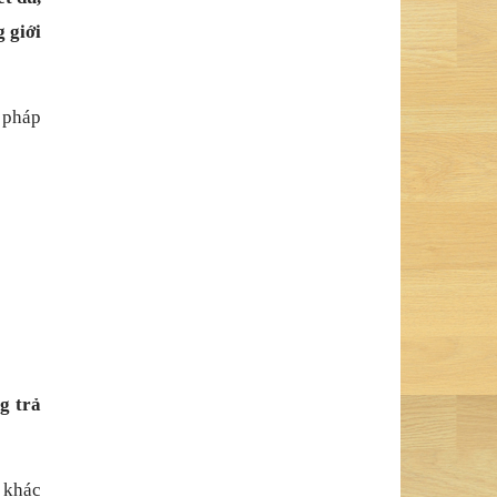
g giới
n pháp
g trả
 khác