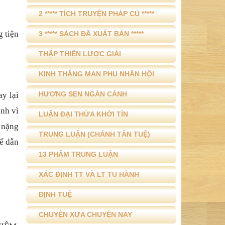
2 ***** TÍCH TRUYỆN PHÁP CÚ *****
g tiện
3 ***** SÁCH ĐÃ XUẤT BẢN *****
THẬP THIỆN LƯỢC GIẢI
KINH THẮNG MAN PHU NHÂN HỘI
HƯƠNG SEN NGÀN CÁNH
ay lại
ạnh vì
LUẬN ĐẠI THỪA KHỞI TÍN
g nặng
TRUNG LUẬN (CHÁNH TẤN TUỆ)
để dẫn
13 PHẨM TRUNG LUẬN
XÁC ĐỊNH TT VÀ LT TU HÀNH
ĐỊNH TUỆ
CHUYỆN XƯA CHUYỆN NAY