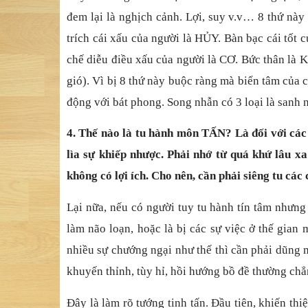
đem lại là nghịch cảnh. Lợi, suy v.v… 8 thứ này 
trích cái xấu của người là HỦY. Bàn bạc cái tốt
chế diễu điều xấu của người là CƠ. Bức thân là
gió). Vì bị 8 thứ này buộc ràng mà biển tâm của
động với bát phong. Song nhẫn có 3 loại là sanh n
4. Thế nào là tu hành môn TẤN? Là đối với các v
lìa sự khiếp nhược. Phải nhớ từ quá khứ lâu xa
không có lợi ích. Cho nên, cần phải siêng tu các 
Lại nữa, nếu có người tuy tu hành tín tâm nhưng 
làm não loạn, hoặc là bị các sự việc ở thế gian
nhiều sự chướng ngại như thế thì cần phải dũng m
khuyến thỉnh, tùy hỉ, hồi hướng bồ đề thường chẳ
Đây là làm rõ tướng tinh tấn. Đầu tiên, khiến thi