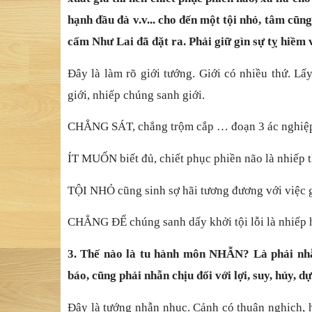
hạnh đầu đà v.v... cho đến một tội nhỏ, tâm cũn
cấm Như Lai đã đặt ra. Phải giữ gìn sự tỵ hiềm v
Đây là làm rõ giới tướng. Giới có nhiều thứ. Lấy
giới, nhiếp chúng sanh giới.
CHẲNG SÁT, chẳng trộm cắp … đoạn 3 ác nghiệp l
ÍT MUỐN biết đủ, chiết phục phiền não là nhiếp t
TỘI NHỎ cũng sinh sợ hãi tương đương với việc gi
CHẲNG ĐỂ chúng sanh dấy khởi tội lỗi là nhiếp 
3. Thế nào là tu hành môn NHẪN? Là phải nhẫ
báo, cũng phải nhẫn chịu đối với lợi, suy, hủy, d
Đây là tướng nhẫn nhục. Cảnh có thuận nghịch, 