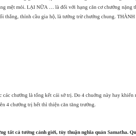
ẳng mệt mỏi. LẠI NỮA … là đối với hạng căn cơ chướng nặng th
tối thắng, thỉnh cầu gia hộ, là tướng trừ chướng chung. THÀN
 các chướng là tổng kết cái sở trị. Do 4 chuớng này hay khiến
n 4 chướng trị hết thì thiện căn tăng trưởng.
g tất cả tướng cảnh giới, tùy thuận nghĩa quán Samatha. Qu