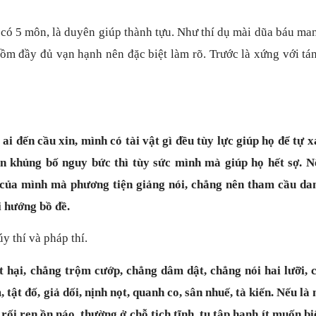
thì có 5 môn, là duyên giúp thành tựu. Như thí dụ mài dũa báu ma
gồm đầy đủ vạn hạnh nên đặc biệt làm rõ. Trước là xứng với t
 đến cầu xin, mình có tài vật gì đều tùy lực giúp họ để tự x
ạn khủng bố nguy bức thì tùy sức mình mà giúp họ hết sợ. N
 của mình mà phương tiện giảng nói, chẳng nên tham cầu dan
ồi hướng bồ đề.
 úy thí và pháp thí.
 hại, chẳng trộm cướp, chẳng dâm dật, chẳng nói hai lưỡi, 
, tật đố, giả dối, nịnh nọt, quanh co, sân nhuế, tà kiến. Nếu là
 rối ren ồn náo, thường ở chỗ tịch tĩnh, tu tập hạnh ít muốn bi