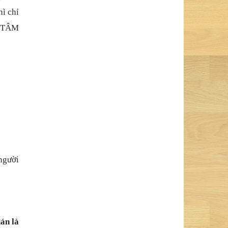
ì chỉ
H TÂM
 người
án là