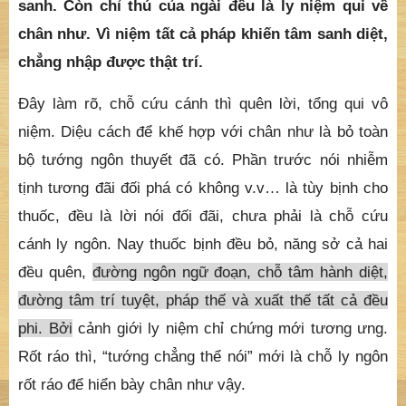
sanh. Còn chỉ thú của ngài đều là ly niệm qui về
chân như. Vì niệm tất cả pháp khiến tâm sanh diệt,
chẳng nhập được thật trí.
Đây làm rõ, chỗ cứu cánh thì quên lời, tổng qui vô
niệm. Diệu cách để khế hợp với chân như là bỏ toàn
bộ tướng ngôn thuyết đã có. Phần trước nói nhiễm
tịnh tương đãi đối phá có không v.v… là tùy bịnh cho
thuốc, đều là lời nói đối đãi, chưa phải là chỗ cứu
cánh ly ngôn. Nay thuốc bịnh đều bỏ, năng sở cả hai
đều quên,
đường ngôn ngữ đoạn, chỗ tâm hành diệt,
đường tâm trí tuyệt, pháp thế và xuất thế tất cả đều
phi. Bởi
cảnh giới ly niệm chỉ chứng mới tương ưng.
Rốt ráo thì, “tướng chẳng thể nói” mới là chỗ ly ngôn
rốt ráo để hiển bày chân như vậy.