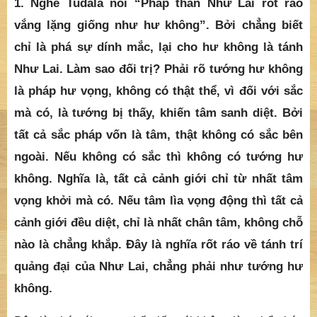
1. Nghe Tudala nói “Pháp thân Như Lai rốt ráo
vắng lặng giống như hư không”. Bởi chẳng biết
chỉ là phá sự dính mắc, lại cho hư không là tánh
Như Lai. Làm sao đối trị? Phải rõ tướng hư không
là pháp hư vọng, không có thật thể, vì đối với sắc
mà có, là tướng bị thấy, khiến tâm sanh diệt. Bởi
tất cả sắc pháp vốn là tâm, thật không có sắc bên
ngoài. Nếu không có sắc thì không có tướng hư
không. Nghĩa là, tất cả cảnh giới chỉ từ nhất tâm
vọng khởi mà có. Nếu tâm lìa vọng động thì tất cả
cảnh giới đều diệt, chỉ là nhất chân tâm, không chỗ
nào là chẳng khắp. Đây là nghĩa rốt ráo về tánh trí
quảng đại của Như Lai, chẳng phải như tướng hư
không.