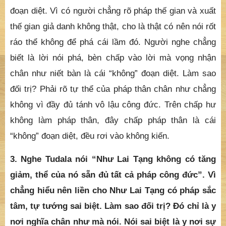
đoạn diệt. Vì có người chẳng rõ pháp thế gian và xuất
thế gian giả danh không thật, cho là thật có nên nói rốt
ráo thể không để phá cái lầm đó. Người nghe chẳng
biết là lời nói phá, bèn chấp vào lời mà vọng nhận
chân như niết bàn là cái “không” đoạn diệt. Làm sao
đối trị? Phải rõ tự thể của pháp thân chân như chẳng
không vì đầy đủ tánh vô lậu công đức. Trên chấp hư
không làm pháp thân, đây chấp pháp thân là cái
“không” đoạn diệt, đều rơi vào không kiến.
3. Nghe Tudala nói “Như Lai Tạng không có tăng
giảm, thể của nó sẵn đủ tất cả pháp công đức”. Vì
chẳng hiểu nên liền cho Như Lai Tạng có pháp sắc
tâm, tự tướng sai biệt. Làm sao đối trị? Đó chỉ là y
nơi nghĩa chân như mà nói. Nói sai biệt là y nơi sự