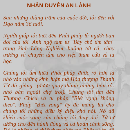
NHÂN DUYÊN AN LÀNH
Sau những thăng trầm của cuộc đời, tôi đến với
Đạo năm 36 tuổi.
Người giúp tôi biết đến Phật pháp là người bạn
đời của tôi. Anh ngộ tâm từ "Bảy chỗ tìm tâm"
trong kinh Lăng Nghiêm, buông tất cả, chay
trường và chuyên tâm cho việc tham cứu và tu
học.
Chúng tôi tìm hiểu Phật pháp được rõ hơn là
nhờ vào những kinh luận mà Hòa thượng Thanh
Từ đã giảng (được quay thành những bản rô-
nhô bán ngoài chợ trời). Chúng tôi tìm đến
Thường Chiếu và tu pháp "Biết vọng không
theo".
Pháp "Biết vọng" ấy đã mang lại cho
chúng tôi những điều kỳ diệu khó nói. Nó đã
khiến cuộc sống của chúng tôi thay đổi. Từ tư
tưởng cho đến hành động và cả hoàn cảnh sống.