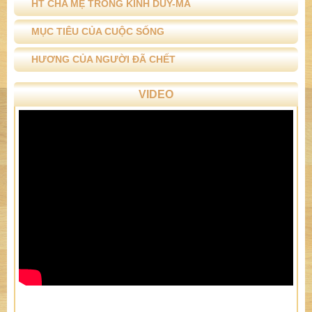
HT CHA MẸ TRONG KINH DUY-MA
MỤC TIÊU CỦA CUỘC SỐNG
HƯƠNG CỦA NGƯỜI ĐÃ CHẾT
VIDEO