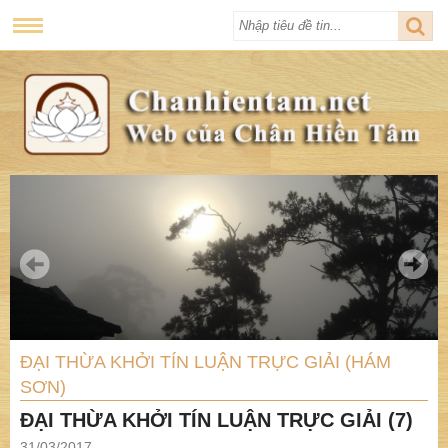
ĐẠI THỪA KHỞI TÍN LUẬN TRỰC GIẢI (HÁM
SƠN)
ĐẠI THỪA KHỞI TÍN LUẬN TRỰC GIẢI (7)
31/03/2017