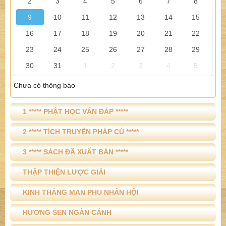
2
3
4
5
6
7
8
9
10
11
12
13
14
15
16
17
18
19
20
21
22
23
24
25
26
27
28
29
30
31
1
2
3
4
5
Chưa có thông báo
1 ***** PHẬT HỌC VẤN ĐÁP *****
2 ***** TÍCH TRUYỆN PHÁP CÚ *****
3 ***** SÁCH ĐÃ XUẤT BẢN *****
THẬP THIỆN LƯỢC GIẢI
KINH THẮNG MAN PHU NHÂN HỘI
HƯƠNG SEN NGÀN CÁNH