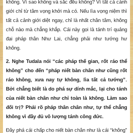
không. Vì sao không và sắc đều không? Vì tất cả cảnh
giới chỉ từ tâm vọng khởi mà có. Nếu lìa vọng niệm thì
tất cả cảnh giới diệt ngay, chỉ là nhất chân tâm, không
chỗ nào mà chẳng khắp. Cái này gọi là tánh trí quảng
đại pháp thân Như Lai, chẳng phải như tướng hư
không.
2. Nghe Tudala nói “các pháp thế gian, rốt ráo thể
không” cho đến “pháp niết bàn chân như cũng rốt
ráo không, xưa nay tự không, lìa tất cả tướng”.
Bởi chẳng biết là do phá sự dính mắc, lại cho tánh
của niết bàn chân như chỉ toàn là không. Làm sao
đối trị? Phải rõ pháp thân chân như, tự thể chẳng
không vì đầy đủ vô lượng tánh công đức.
Đây phá cái chấp cho niết bàn chân như là cái “không”