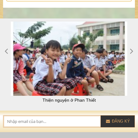
n ở Phan Thiết
Thiện nguyện Tây nguyên 
ĐĂNG KÝ