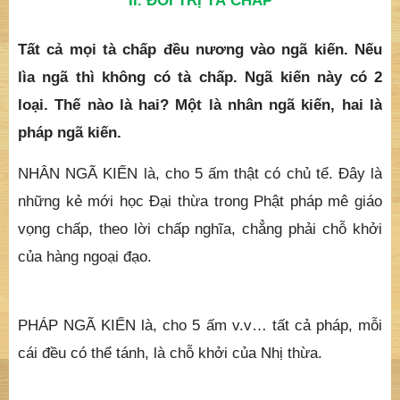
II. ĐỐI TRỊ TÀ CHẤP
Tất cả mọi tà chấp đều nương vào ngã kiến. Nếu
lìa ngã thì không có tà chấp. Ngã kiến này có 2
loại. Thế nào là hai? Một là nhân ngã kiến, hai là
pháp ngã kiến.
NHÂN NGÃ KIẾN là, cho 5 ấm thật có chủ tể. Đây là
những kẻ mới học Đại thừa trong Phật pháp mê giáo
vọng chấp, theo lời chấp nghĩa, chẳng phải chỗ khởi
của hàng ngoại đạo.
PHÁP NGÃ KIẾN là, cho 5 ấm v.v… tất cả pháp, mỗi
cái đều có thể tánh, là chỗ khởi của Nhị thừa.