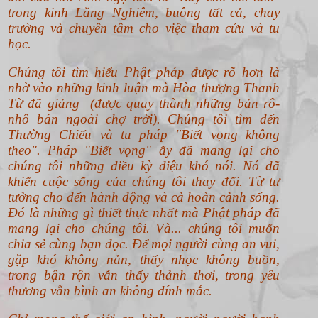
trong kinh Lăng Nghiêm, buông tất cả, chay
trường và chuyên tâm cho việc tham cứu và tu
học.
Chúng tôi tìm hiểu Phật pháp được rõ hơn là
nhờ vào những kinh luận mà Hòa thượng Thanh
Từ đã giảng (được quay thành những bản rô-
nhô bán ngoài chợ trời). Chúng tôi tìm đến
Thường Chiếu và tu pháp "Biết vọng không
theo".
Pháp "Biết vọng" ấy đã mang lại cho
chúng tôi những điều kỳ diệu khó nói. Nó đã
khiến cuộc sống của chúng tôi thay đổi. Từ tư
tưởng cho đến hành động và cả hoàn cảnh sống.
Đó là những gì thiết thực nhất mà Phật pháp đã
mang lại cho chúng tôi. Và... chúng tôi muốn
chia sẻ cùng bạn đọc. Để mọi người cùng an vui,
gặp khó không nản, thấy nhọc không buồn,
trong bận rộn vẫn thấy thảnh thơi, trong yêu
thương vẫn bình an không dính mắc.