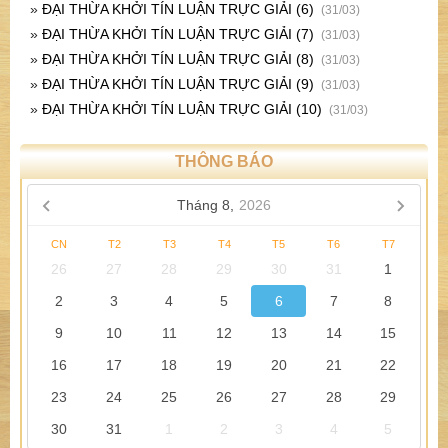
»
ĐẠI THỪA KHỞI TÍN LUẬN TRỰC GIẢI (6)
(31/03)
»
ĐẠI THỪA KHỞI TÍN LUẬN TRỰC GIẢI (7)
(31/03)
»
ĐẠI THỪA KHỞI TÍN LUẬN TRỰC GIẢI (8)
(31/03)
»
ĐẠI THỪA KHỞI TÍN LUẬN TRỰC GIẢI (9)
(31/03)
»
ĐẠI THỪA KHỞI TÍN LUẬN TRỰC GIẢI (10)
(31/03)
THÔNG BÁO
Tháng 8,
2026
CN
T2
T3
T4
T5
T6
T7
26
27
28
29
30
31
1
2
3
4
5
6
7
8
9
10
11
12
13
14
15
16
17
18
19
20
21
22
23
24
25
26
27
28
29
30
31
1
2
3
4
5