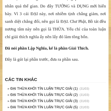
nhân quả thế gian. Do đây TƯỚNG và DỤNG mới hiển
bày. Vì 3 cái ĐẠI này, nơi nhiễm tịnh chẳng giảm, nơi
sanh diệt chẳng đổi, nên gọi là ĐẠI. Chư Phật, Bồ tát đều
nương tâm này nên gọi là THỪA. Yếu chỉ của toàn luận
chỉ giải thích nghĩa ấy nên lấy đó làm tông bổn.
Đã nói phần Lập Nghĩa, kế là phần Giải Thích.
Đây là gút lại phần trước, đưa ra phần sau.
CÁC TIN KHÁC
»
ĐẠI THỪA KHỞI TÍN LUẬN TRỰC GIẢI (1)
(31/03)
»
ĐẠI THỪA KHỞI TÍN LUẬN TRỰC GIẢI (2)
(31/03)
»
ĐẠI THỪA KHỞI TÍN LUẬN TRỰC GIẢI (3)
(31/03)
»
ĐẠI THỪA KHỞI TÍN LUẬN TRỰC GIẢI (5)
(31/03)