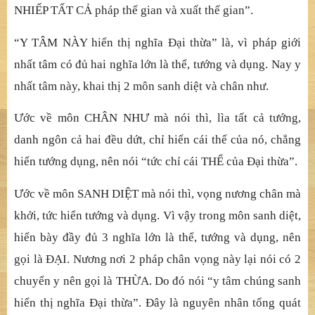
NHIẾP TẤT CẢ pháp thế gian và xuất thế gian”.
“Y TÂM NÀY hiển thị nghĩa Đại thừa” là, vì pháp giới
nhất tâm có đủ hai nghĩa lớn là thể, tướng và dụng. Nay y
nhất tâm này, khai thị 2 môn sanh diệt và chân như.
Ước về môn CHÂN NHƯ mà nói thì, lìa tất cả tướng,
danh ngôn cả hai đều dứt, chỉ hiển cái thể của nó, chẳng
hiển tướng dụng, nên nói “tức chỉ cái THỂ của Đại thừa”.
Ước về môn SANH DIỆT mà nói thì, vọng nương chân mà
khởi, tức hiển tướng và dụng. Vì vậy trong môn sanh diệt,
hiển bày đầy đủ 3 nghĩa lớn là thể, tướng và dụng, nên
gọi là ĐẠI. Nương nơi 2 pháp chân vọng này lại nói có 2
chuyển y nên gọi là THỪA. Do đó nói “y tâm chúng sanh
hiển thị nghĩa Đại thừa”. Đây là nguyên nhân tổng quát