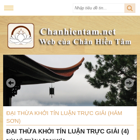
ĐẠI THỪA KHỞI TÍN LUẬN TRỰC GIẢI (HÁM
SƠN)
ĐẠI THỪA KHỞI TÍN LUẬN TRỰC GIẢI (4)