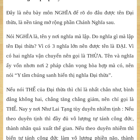
Đây là nêu bày môn NGHĨA để rõ do đâu được tên Đại
thừa, là nền tảng mở rộng phần Chánh Nghĩa sau.
Nói NGHĨA là, tên y nơi nghĩa mà lập. Do nghĩa gì mà lập
tên Đại thừa? Vì có 3 nghĩa lớn nên được tên là ĐẠI. Vì
có hai nghĩa vận chuyển nên gọi là THỪA. Tên và nghĩa
ấy vốn nhơn nơi 2 pháp chân vọng hòa hợp mà có, nên
nói “Y tâm chúng sanh hiển thị nghĩa Đại thừa”.
Nếu nói THỂ của Đại thừa thì chỉ là nhất chân như, bình
đẳng không hai, chẳng tăng chẳng giảm, nên chỉ gọi là
THỂ. Nay y nơi Như Lai Tạng tùy duyên nhiễm tịnh : Nếu
theo duyên tịnh thì đầy đủ vô lượng tự tánh công đức,
thành nhân quả xuất thế gian. Nếu theo duyên nhiễm thì
biến tự tánh công đức làm vô lượng phiền não, thành