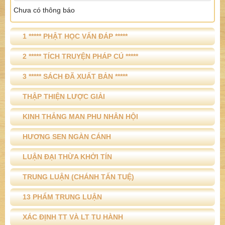
Chưa có thông báo
1 ***** PHẬT HỌC VẤN ĐÁP *****
2 ***** TÍCH TRUYỆN PHÁP CÚ *****
3 ***** SÁCH ĐÃ XUẤT BẢN *****
THẬP THIỆN LƯỢC GIẢI
KINH THẮNG MAN PHU NHÂN HỘI
HƯƠNG SEN NGÀN CÁNH
LUẬN ĐẠI THỪA KHỞI TÍN
TRUNG LUẬN (CHÁNH TẤN TUỆ)
13 PHẨM TRUNG LUẬN
XÁC ĐỊNH TT VÀ LT TU HÀNH