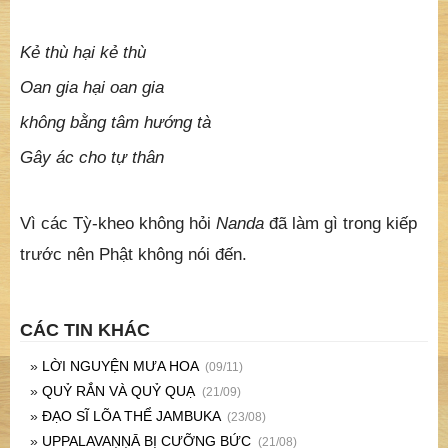
Kẻ thù hại kẻ thù
Oan gia hại oan gia
không bằng tâm hướng tà
Gây ác cho tự thân
Vì các Tỳ-kheo không hỏi
Nanda
đã làm gì trong kiếp
trước nên Phật không nói đến.
CÁC TIN KHÁC
»
LỜI NGUYỆN MƯA HOA
(09/11)
»
QUỶ RẮN VÀ QUỶ QUẠ
(21/09)
»
ĐẠO SĨ LÕA THỂ JAMBUKA
(23/08)
»
UPPALAVAṆṆĀ BỊ CƯỠNG BỨC
(21/08)