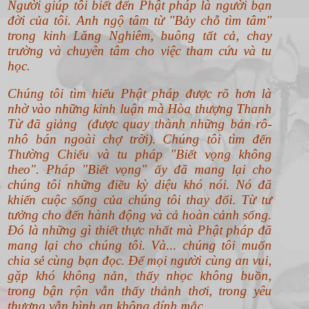
Người giúp tôi biết đến Phật pháp là người bạn
đời của tôi. Anh ngộ tâm từ "Bảy chỗ tìm tâm"
trong kinh Lăng Nghiêm, buông tất cả, chay
trường và chuyên tâm cho việc tham cứu và tu
học.
Chúng tôi tìm hiểu Phật pháp được rõ hơn là
nhờ vào những kinh luận mà Hòa thượng Thanh
Từ đã giảng (được quay thành những bản rô-
nhô bán ngoài chợ trời). Chúng tôi tìm đến
Thường Chiếu và tu pháp "Biết vọng không
theo".
Pháp "Biết vọng" ấy đã mang lại cho
chúng tôi những điều kỳ diệu khó nói. Nó đã
khiến cuộc sống của chúng tôi thay đổi. Từ tư
tưởng cho đến hành động và cả hoàn cảnh sống.
Đó là những gì thiết thực nhất mà Phật pháp đã
mang lại cho chúng tôi. Và... chúng tôi muốn
chia sẻ cùng bạn đọc. Để mọi người cùng an vui,
gặp khó không nản, thấy nhọc không buồn,
trong bận rộn vẫn thấy thảnh thơi, trong yêu
thương vẫn bình an không dính mắc.