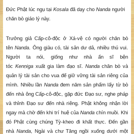
Ðức Phật lúc ngụ tại
Kosala
đã dạy cho
Nanda
người
chăn bò giáo lý này.
Trưởng giả Cấp-cô-độc ở Xá-vệ có người chăn bò
tên
Nanda
. Ông giàu có, tài sản dư dả, nhiều thú vui.
Người ta nói, giống như nhà ẩn sĩ bện
tóc
Ken
ṇ
iga
xuất gia làm đạo sĩ.
Nanda
chăn bò và
quản lý tài sản cho vua để giữ vững tài sản riêng của
mình. Nhiều lần
Nanda
đem năm sản phẩm lấy từ bò
đến nhà ông Cấp-cô-độc, gặp đức Ðạo sư, nghe pháp
và thỉnh Ðạo sư đến nhà riêng. Phật không nhận lời
ngay mà chờ đến khi trí huệ của
Nanda
chín muồi. Khi
đó Phật cùng chúng Tỳ-kheo đi khất thực. Ðến gần
nhà
Nanda
, Ngài và chư Tăng ngồi xuống dưới một