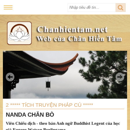
2 ***** TÍCH TRUYỆN PHÁP CÚ *****
NANDA CHĂN BÒ
Viên Chiếu dịch - theo bản Anh ngữ Buddhist Legent của học
giả Eugene Watson Burlingame.