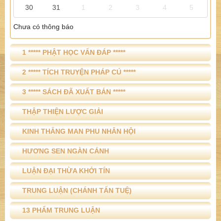
30
31
1
2
3
4
5
Chưa có thông báo
1 ***** PHẬT HỌC VẤN ĐÁP *****
2 ***** TÍCH TRUYỆN PHÁP CÚ *****
3 ***** SÁCH ĐÃ XUẤT BẢN *****
THẬP THIỆN LƯỢC GIẢI
KINH THẮNG MAN PHU NHÂN HỘI
HƯƠNG SEN NGÀN CÁNH
LUẬN ĐẠI THỪA KHỞI TÍN
TRUNG LUẬN (CHÁNH TẤN TUỆ)
13 PHẨM TRUNG LUẬN