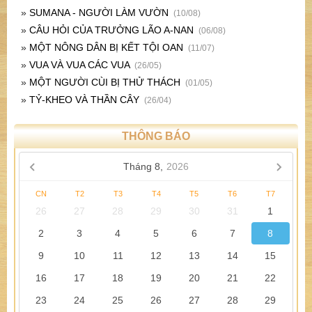
»
SUMANA - NGƯỜI LÀM VƯỜN
(10/08)
»
CÂU HỎI CỦA TRƯỞNG LÃO A-NAN
(06/08)
»
MỘT NÔNG DÂN BỊ KẾT TỘI OAN
(11/07)
»
VUA VÀ VUA CÁC VUA
(26/05)
»
MỘT NGƯỜI CÙI BỊ THỬ THÁCH
(01/05)
»
TỶ-KHEO VÀ THẦN CÂY
(26/04)
THÔNG BÁO
Tháng 8,
2026
CN
T2
T3
T4
T5
T6
T7
26
27
28
29
30
31
1
2
3
4
5
6
7
8
9
10
11
12
13
14
15
16
17
18
19
20
21
22
23
24
25
26
27
28
29