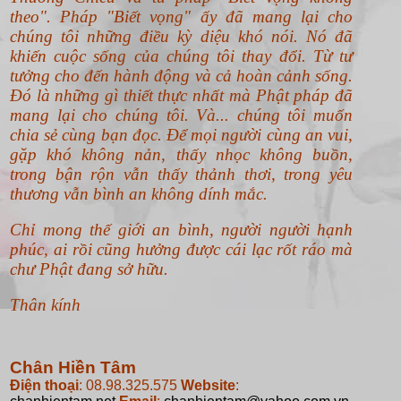
theo".
Pháp "Biết vọng" ấy đã mang lại cho
chúng tôi những điều kỳ diệu khó nói. Nó đã
khiến cuộc sống của chúng tôi thay đổi. Từ tư
tưởng cho đến hành động và cả hoàn cảnh sống.
Đó là những gì thiết thực nhất mà Phật pháp đã
mang lại cho chúng tôi. Và... chúng tôi muốn
chia sẻ cùng bạn đọc. Để mọi người cùng an vui,
gặp khó không nản, thấy nhọc không buồn,
trong bận rộn vẫn thấy thảnh thơi, trong yêu
thương vẫn bình an không dính mắc.
Chỉ mong thế giới an bình, người người hạnh
phúc, ai rồi cũng hưởng được cái lạc rốt ráo mà
chư Phật đang sở hữu.
Thân kính
Chân Hiền Tâm
Điện thoại
: 08.98.325.575
Website
: