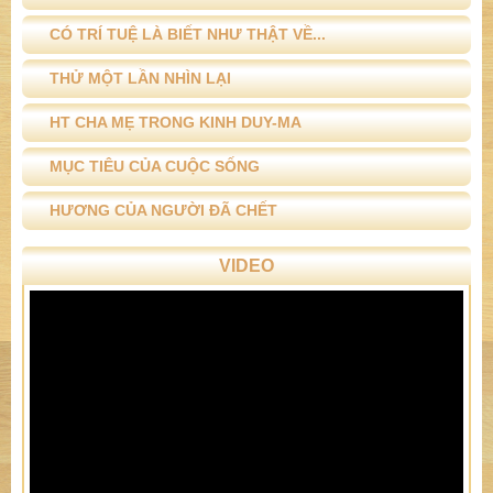
CÓ TRÍ TUỆ LÀ BIẾT NHƯ THẬT VỀ...
THỬ MỘT LẦN NHÌN LẠI
HT CHA MẸ TRONG KINH DUY-MA
MỤC TIÊU CỦA CUỘC SỐNG
HƯƠNG CỦA NGƯỜI ĐÃ CHẾT
VIDEO