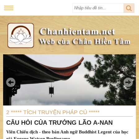
2 ***** TÍCH TRUYỆN PHÁP CÚ *****
CÂU HỎI CỦA TRƯỞNG LÃO A-NAN
Viên Chiếu dịch - theo bản Anh ngữ Buddhist Legent của học
giả Eugene Watson Burlingame.