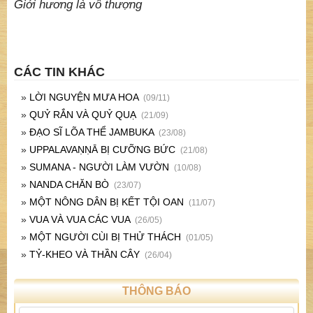
Giới hương là vô thượng
CÁC TIN KHÁC
»
LỜI NGUYỆN MƯA HOA
(09/11)
»
QUỶ RẮN VÀ QUỶ QUẠ
(21/09)
»
ĐẠO SĨ LÕA THỂ JAMBUKA
(23/08)
»
UPPALAVAṆṆĀ BỊ CƯỠNG BỨC
(21/08)
»
SUMANA - NGƯỜI LÀM VƯỜN
(10/08)
»
NANDA CHĂN BÒ
(23/07)
»
MỘT NÔNG DÂN BỊ KẾT TỘI OAN
(11/07)
»
VUA VÀ VUA CÁC VUA
(26/05)
»
MỘT NGƯỜI CÙI BỊ THỬ THÁCH
(01/05)
»
TỶ-KHEO VÀ THẦN CÂY
(26/04)
THÔNG BÁO