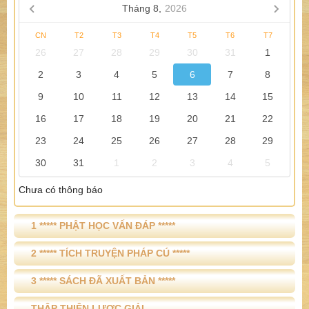
Tháng 8,
2026
CN
T2
T3
T4
T5
T6
T7
26
27
28
29
30
31
1
2
3
4
5
6
7
8
9
10
11
12
13
14
15
16
17
18
19
20
21
22
23
24
25
26
27
28
29
30
31
1
2
3
4
5
Chưa có thông báo
1 ***** PHẬT HỌC VẤN ĐÁP *****
2 ***** TÍCH TRUYỆN PHÁP CÚ *****
3 ***** SÁCH ĐÃ XUẤT BẢN *****
THẬP THIỆN LƯỢC GIẢI