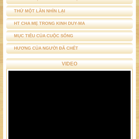
THỬ MỘT LẦN NHÌN LẠI
HT CHA MẸ TRONG KINH DUY-MA
MỤC TIÊU CỦA CUỘC SỐNG
HƯƠNG CỦA NGƯỜI ĐÃ CHẾT
VIDEO