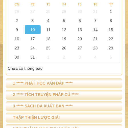
CN
T2
T3
T4
T5
T6
T7
26
27
28
29
30
31
1
2
3
4
5
6
7
8
9
10
11
12
13
14
15
16
17
18
19
20
21
22
23
24
25
26
27
28
29
30
31
1
2
3
4
5
Chưa có thông báo
1 ***** PHẬT HỌC VẤN ĐÁP *****
2 ***** TÍCH TRUYỆN PHÁP CÚ *****
3 ***** SÁCH ĐÃ XUẤT BẢN *****
THẬP THIỆN LƯỢC GIẢI