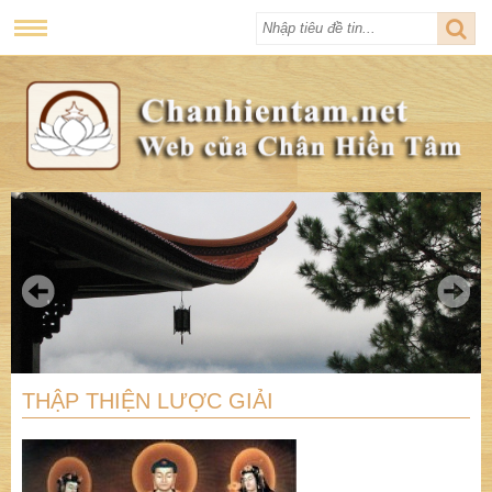
THẬP THIỆN LƯỢC GIẢI