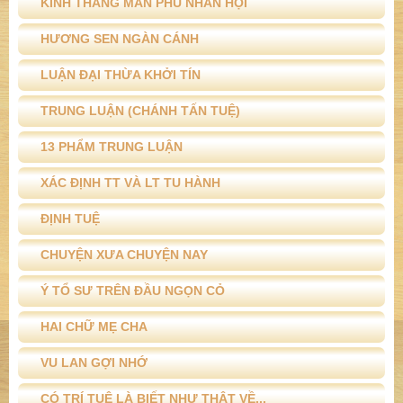
KINH THẮNG MAN PHU NHÂN HỘI
HƯƠNG SEN NGÀN CÁNH
LUẬN ĐẠI THỪA KHỞI TÍN
TRUNG LUẬN (CHÁNH TẤN TUỆ)
13 PHẨM TRUNG LUẬN
XÁC ĐỊNH TT VÀ LT TU HÀNH
ĐỊNH TUỆ
CHUYỆN XƯA CHUYỆN NAY
Ý TỔ SƯ TRÊN ĐẦU NGỌN CỎ
HAI CHỮ MẸ CHA
VU LAN GỢI NHỚ
CÓ TRÍ TUỆ LÀ BIẾT NHƯ THẬT VỀ...