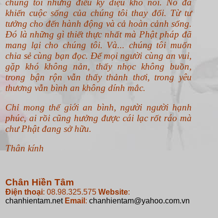
chúng tôi những điều kỳ diệu khó nói. Nó đã
khiến cuộc sống của chúng tôi thay đổi. Từ tư
tưởng cho đến hành động và cả hoàn cảnh sống.
Đó là những gì thiết thực nhất mà Phật pháp đã
mang lại cho chúng tôi. Và... chúng tôi muốn
chia sẻ cùng bạn đọc. Để mọi người cùng an vui,
gặp khó không nản, thấy nhọc không buồn,
trong bận rộn vẫn thấy thảnh thơi, trong yêu
thương vẫn bình an không dính mắc.
Chỉ mong thế giới an bình, người người hạnh
phúc, ai rồi cũng hưởng được cái lạc rốt ráo mà
chư Phật đang sở hữu.
Thân kính
Chân Hiền Tâm
Điện thoại
: 08.98.325.575
Website
:
chanhientam.net
Email
:
chanhientam@yahoo.com.vn