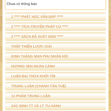
Chưa có thông báo
1 ***** PHẬT HỌC VẤN ĐÁP *****
2 ***** TÍCH TRUYỆN PHÁP CÚ *****
3 ***** SÁCH ĐÃ XUẤT BẢN *****
THẬP THIỆN LƯỢC GIẢI
KINH THẮNG MAN PHU NHÂN HỘI
HƯƠNG SEN NGÀN CÁNH
LUẬN ĐẠI THỪA KHỞI TÍN
TRUNG LUẬN (CHÁNH TẤN TUỆ)
13 PHẨM TRUNG LUẬN
XÁC ĐỊNH TT VÀ LT TU HÀNH