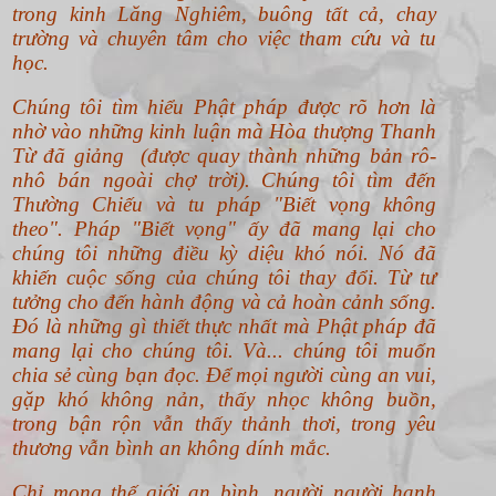
trong kinh Lăng Nghiêm, buông tất cả, chay
trường và chuyên tâm cho việc tham cứu và tu
học.
Chúng tôi tìm hiểu Phật pháp được rõ hơn là
nhờ vào những kinh luận mà Hòa thượng Thanh
Từ đã giảng (được quay thành những bản rô-
nhô bán ngoài chợ trời). Chúng tôi tìm đến
Thường Chiếu và tu pháp "Biết vọng không
theo".
Pháp "Biết vọng" ấy đã mang lại cho
chúng tôi những điều kỳ diệu khó nói. Nó đã
khiến cuộc sống của chúng tôi thay đổi. Từ tư
tưởng cho đến hành động và cả hoàn cảnh sống.
Đó là những gì thiết thực nhất mà Phật pháp đã
mang lại cho chúng tôi. Và... chúng tôi muốn
chia sẻ cùng bạn đọc. Để mọi người cùng an vui,
gặp khó không nản, thấy nhọc không buồn,
trong bận rộn vẫn thấy thảnh thơi, trong yêu
thương vẫn bình an không dính mắc.
Chỉ mong thế giới an bình, người người hạnh