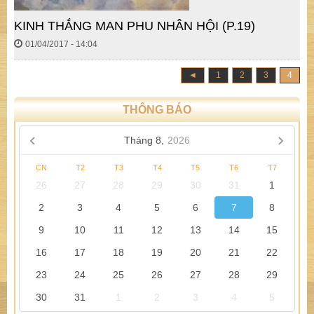
KINH THẮNG MAN PHU NHÂN HỘI (P.19)
01/04/2017 - 14:04
◄
1
2
3
4
THÔNG BÁO
Tháng 8,
2026
CN
T2
T3
T4
T5
T6
T7
26
27
28
29
30
31
1
2
3
4
5
6
7
8
9
10
11
12
13
14
15
16
17
18
19
20
21
22
23
24
25
26
27
28
29
30
31
1
2
3
4
5