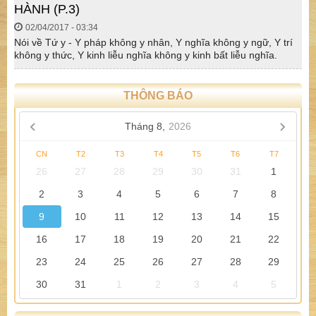
HÀNH (P.3)
02/04/2017 - 03:34
Nói về Tứ y - Y pháp không y nhân, Y nghĩa không y ngữ, Y trí
không y thức, Y kinh liễu nghĩa không y kinh bất liễu nghĩa.
THÔNG BÁO
Tháng 8,
2026
CN
T2
T3
T4
T5
T6
T7
26
27
28
29
30
31
1
2
3
4
5
6
7
8
9
10
11
12
13
14
15
16
17
18
19
20
21
22
23
24
25
26
27
28
29
30
31
1
2
3
4
5