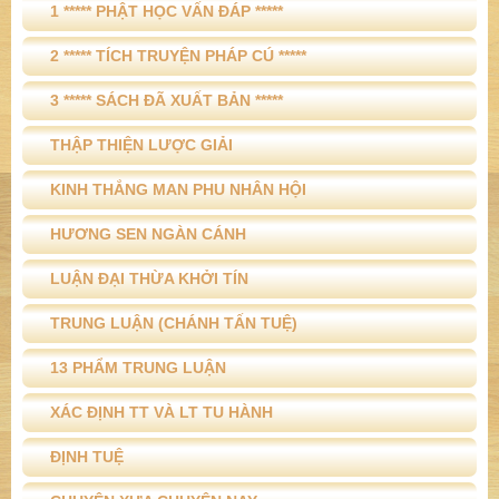
1 ***** PHẬT HỌC VẤN ĐÁP *****
2 ***** TÍCH TRUYỆN PHÁP CÚ *****
3 ***** SÁCH ĐÃ XUẤT BẢN *****
THẬP THIỆN LƯỢC GIẢI
KINH THẮNG MAN PHU NHÂN HỘI
HƯƠNG SEN NGÀN CÁNH
LUẬN ĐẠI THỪA KHỞI TÍN
TRUNG LUẬN (CHÁNH TẤN TUỆ)
13 PHẨM TRUNG LUẬN
XÁC ĐỊNH TT VÀ LT TU HÀNH
ĐỊNH TUỆ