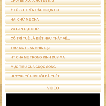
CHUYỆN XƯA CHUYỆN NAY
Ý TỔ SƯ TRÊN ĐẦU NGỌN CỎ
HAI CHỮ MẸ CHA
VU LAN GỢI NHỚ
CÓ TRÍ TUỆ LÀ BIẾT NHƯ THẬT VỀ...
THỬ MỘT LẦN NHÌN LẠI
HT CHA MẸ TRONG KINH DUY-MA
MỤC TIÊU CỦA CUỘC SỐNG
HƯƠNG CỦA NGƯỜI ĐÃ CHẾT
VIDEO