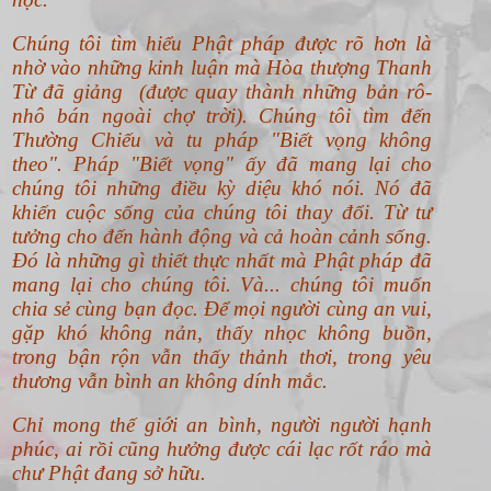
Chúng tôi tìm hiểu Phật pháp được rõ hơn là
nhờ vào những kinh luận mà Hòa thượng Thanh
Từ đã giảng (được quay thành những bản rô-
nhô bán ngoài chợ trời). Chúng tôi tìm đến
Thường Chiếu và tu pháp "Biết vọng không
theo".
Pháp "Biết vọng" ấy đã mang lại cho
chúng tôi những điều kỳ diệu khó nói. Nó đã
khiến cuộc sống của chúng tôi thay đổi. Từ tư
tưởng cho đến hành động và cả hoàn cảnh sống.
Đó là những gì thiết thực nhất mà Phật pháp đã
mang lại cho chúng tôi. Và... chúng tôi muốn
chia sẻ cùng bạn đọc. Để mọi người cùng an vui,
gặp khó không nản, thấy nhọc không buồn,
trong bận rộn vẫn thấy thảnh thơi, trong yêu
thương vẫn bình an không dính mắc.
Chỉ mong thế giới an bình, người người hạnh
phúc, ai rồi cũng hưởng được cái lạc rốt ráo mà
chư Phật đang sở hữu.