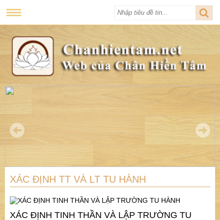
XÁC ĐỊNH TT VÀ LT TU HÀNH
XÁC ĐỊNH TINH THẦN VÀ LẬP TRƯỜNG TU