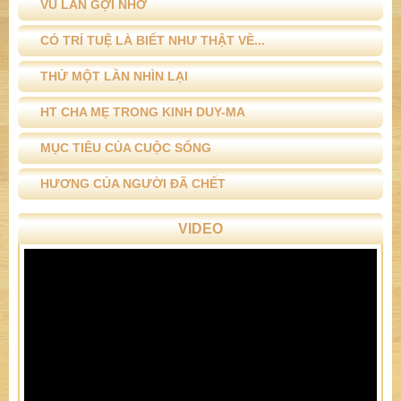
VU LAN GỢI NHỚ
CÓ TRÍ TUỆ LÀ BIẾT NHƯ THẬT VỀ...
THỬ MỘT LẦN NHÌN LẠI
HT CHA MẸ TRONG KINH DUY-MA
MỤC TIÊU CỦA CUỘC SỐNG
HƯƠNG CỦA NGƯỜI ĐÃ CHẾT
VIDEO