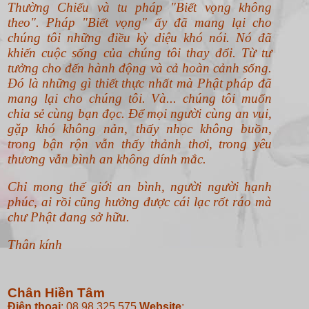
Thường Chiếu và tu pháp "Biết vọng không
theo".
Pháp "Biết vọng" ấy đã mang lại cho
chúng tôi những điều kỳ diệu khó nói. Nó đã
khiến cuộc sống của chúng tôi thay đổi. Từ tư
tưởng cho đến hành động và cả hoàn cảnh sống.
Đó là những gì thiết thực nhất mà Phật pháp đã
mang lại cho chúng tôi. Và... chúng tôi muốn
chia sẻ cùng bạn đọc. Để mọi người cùng an vui,
gặp khó không nản, thấy nhọc không buồn,
trong bận rộn vẫn thấy thảnh thơi, trong yêu
thương vẫn bình an không dính mắc.
Chỉ mong thế giới an bình, người người hạnh
phúc, ai rồi cũng hưởng được cái lạc rốt ráo mà
chư Phật đang sở hữu.
Thân kính
Chân Hiền Tâm
Điện thoại
: 08.98.325.575
Website
: