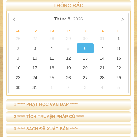
THÔNG BÁO
Tháng 8,
2026
CN
T2
T3
T4
T5
T6
T7
26
27
28
29
30
31
1
2
3
4
5
6
7
8
9
10
11
12
13
14
15
16
17
18
19
20
21
22
23
24
25
26
27
28
29
30
31
1
2
3
4
5
1 ***** PHẬT HỌC VẤN ĐÁP *****
2 ***** TÍCH TRUYỆN PHÁP CÚ *****
3 ***** SÁCH ĐÃ XUẤT BẢN *****