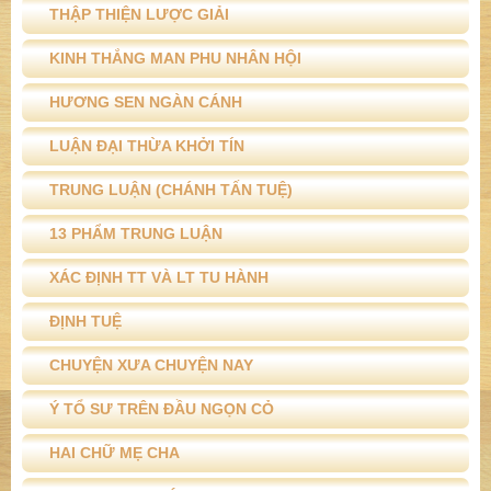
THẬP THIỆN LƯỢC GIẢI
KINH THẮNG MAN PHU NHÂN HỘI
HƯƠNG SEN NGÀN CÁNH
LUẬN ĐẠI THỪA KHỞI TÍN
TRUNG LUẬN (CHÁNH TẤN TUỆ)
13 PHẨM TRUNG LUẬN
XÁC ĐỊNH TT VÀ LT TU HÀNH
ĐỊNH TUỆ
CHUYỆN XƯA CHUYỆN NAY
Ý TỔ SƯ TRÊN ĐẦU NGỌN CỎ
HAI CHỮ MẸ CHA