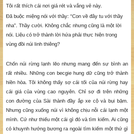
Tôi rất thích cái nơi giá rét và vắng vẻ này.
Đã buộc miệng nói với thầy: “Con về đây tu với thầy
nha”. Thầy cười. Không chắc nhưng cũng là một lời
nói. Liệu có trở thành lời hứa phải thực hiện trong
vùng đồi núi linh thiêng?
Chốn núi rừng lạnh lẽo nhưng mang đến sự bình an
rất nhiều. Những con becgie hung dữ cũng trở thành
hiền hòa. Tôi không thấy sợ cái tối của núi rừng hay
cái giá của vùng cao nguyên. Chỉ sợ đi trên những
con đường của Sài thành đầy ắp xe cộ và bụi bặm.
Nhưng cũng xuống núi vì không chịu nỗi cái lạnh một
mình. Cứ như thiếu một cái gì đó và tìm kiếm. Ai cũng
có khuynh hướng bương ra ngoài tìm kiếm một thứ gì