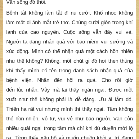
Vẫn sống đó thôi.
Bệnh tật không làm tắt đi nụ cười. Khổ nhọc không
làm mất đi ánh mắt trẻ thơ. Chúng cười giòn trong khí
lạnh của cao nguyên. Cuộc sống vẫn đầy vui vẻ.
Người ta đang nhận quà với bao niềm vui sướng và
xúc động. Mình có thể nhận quà một cách hồn nhiên
như thế không? Không, một chút gì đó hơi thẹn thùng
khi thấy mình có tên trong danh sách nhận quà của
bệnh viện. Nhân đến hồi ra quả. Cho rồi giờ
đến lúc nhận. Vậy mà lại thấy ngăn ngại. Được một
xuất như thế không phải là dễ dàng. Ưu ái lắm đó.
Thiên hạ rất vui nhưng mình thì thấy ngại. Tâm không
thể hồn nhiên, vô tư, vui vẻ như bao người. Vẫn còn
nhiều quái ngại trong tâm mà chỉ khi đủ duyên mới lộ
ra. Từng thấy xấu hổ và muốn chuồn khỏi vị trí đang