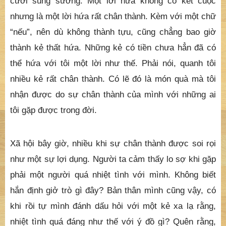
cười sung sướng. Một lời hứa không có kết cuộc
nhưng là một lời hứa rất chân thành. Kèm với một chữ
“nếu”, nên dù không thành tựu, cũng chẳng bao giờ
thành kẻ thất hứa. Những kẻ có tiền chưa hẳn đã có
thể hứa với tôi một lời như thế. Phải nói, quanh tôi
nhiều kẻ rất chân thành. Có lẽ đó là món quà mà tôi
nhận được do sự chân thành của mình với những ai
tôi gặp được trong đời.
Xã hội bây giờ, nhiều khi sự chân thành được soi rọi
như một sự lợi dụng. Người ta cảm thấy lo sợ khi gặp
phải một người quá nhiệt tình với mình. Không biết
hắn định giở trò gì đây? Bản thân mình cũng vậy, có
khi rồi tự mình đánh dấu hỏi với một kẻ xa lạ rằng,
nhiệt tình quá đáng như thế với ý đồ gì? Quên rằng,