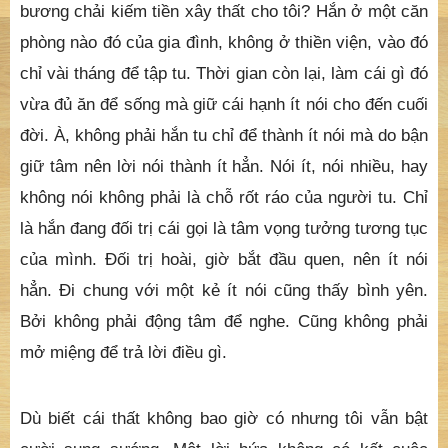
bương chải kiếm tiền xây thất cho tôi? Hắn ở một căn
phòng nào đó của gia đình, không ở thiền viện, vào đó
chỉ vài tháng để tập tu. Thời gian còn lại, làm cái gì đó
vừa đủ ăn để sống mà giữ cái hạnh ít nói cho đến cuối
đời. À, không phải hắn tu chỉ để thành ít nói mà do bận
giữ tâm nên lời nói thành ít hẳn. Nói ít, nói nhiều, hay
không nói không phải là chỗ rốt ráo của người tu. Chỉ
là hắn đang đối trị cái gọi là tâm vọng tưởng tương tục
của mình. Đối trị hoài, giờ bắt đầu quen, nên ít nói
hẳn. Đi chung với một kẻ ít nói cũng thấy bình yên.
Bởi không phải động tâm để nghe. Cũng không phải
mở miệng để trả lời điều gì.
Dù biết cái thất không bao giờ có nhưng tôi vẫn bật