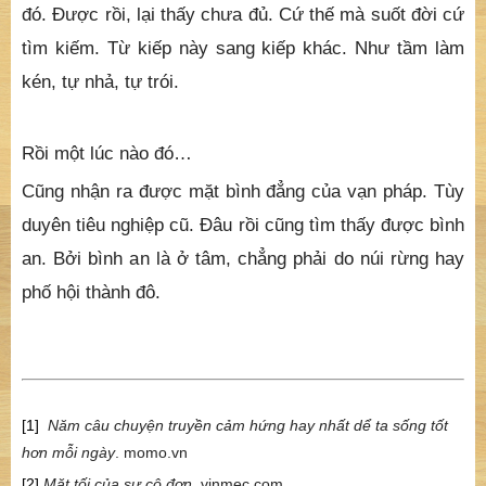
đó. Được rồi, lại thấy chưa đủ. Cứ thế mà suốt đời cứ
tìm kiếm. Từ kiếp này sang kiếp khác. Như tầm làm
kén, tự nhả, tự trói.
Rồi một lúc nào đó…
Cũng nhận ra được mặt bình đẳng của vạn pháp. Tùy
duyên tiêu nghiệp cũ. Đâu rồi cũng tìm thấy được bình
an. Bởi bình an là ở tâm, chẳng phải do núi rừng hay
phố hội thành đô.
[1]
Năm câu chuyện truyền cảm hứng hay nhất dể ta sống tốt
hơn mỗi ngày
. momo.vn
[2]
Mặt tối của sự cô đơn
. vinmec.com