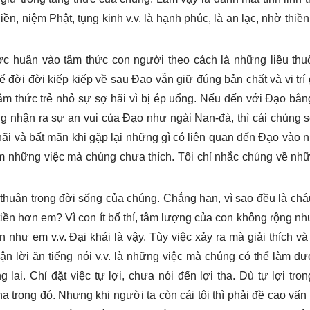
n, niệm Phật, tụng kinh v.v. là hạnh phúc, là an lạc, nhờ thiề
ược huân vào tâm thức con người theo cách là những liều thu
 đời đời kiếp kiếp về sau Đạo vẫn giữ đúng bản chất và vị trí g
âm thức trẻ nhỏ sự sợ hãi vì bị ép uổng. Nếu đến với Đạo bằn
 nhận ra sự an vui của Đạo như ngài Nan-đà, thì cái chủng s
hãi và bất mãn khi gặp lại những gì có liên quan đến Đạo vào
làm những việc mà chúng chưa thích. Tôi chỉ nhắc chúng về nh
 thuận trong đời sống của chúng. Chẳng hạn, vì sao đều là chá
ít tiền hơn em? Vì con ít bố thí, tâm lượng của con không rộng n
hư em v.v. Đại khái là vậy. Tùy việc xảy ra mà giải thích và
 lời ăn tiếng nói v.v. là những việc mà chúng có thể làm đượ
 lai. Chỉ đặt việc tự lợi, chưa nói đến lợi tha. Dù tự lợi tro
a trong đó. Nhưng khi người ta còn cái tôi thì phải đề cao vấn