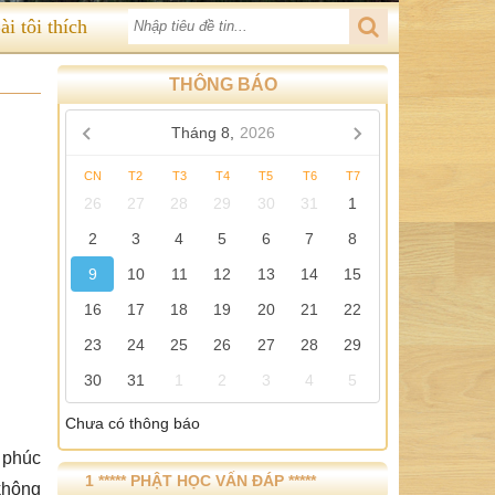
ài tôi thích
THÔNG BÁO
Tháng 8,
2026
CN
T2
T3
T4
T5
T6
T7
26
27
28
29
30
31
1
2
3
4
5
6
7
8
9
10
11
12
13
14
15
16
17
18
19
20
21
22
23
24
25
26
27
28
29
30
31
1
2
3
4
5
Chưa có thông báo
 phúc
1 ***** PHẬT HỌC VẤN ĐÁP *****
không