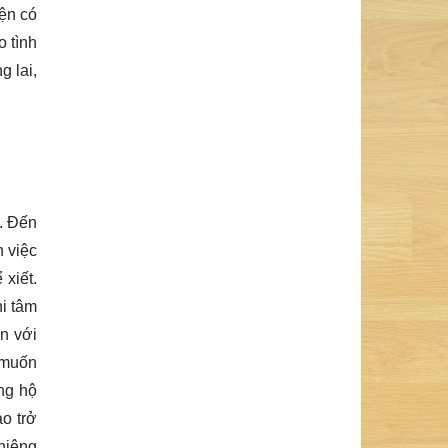
iện có
o tình
g lai,
i. Đến
n việc
xiết.
hi tâm
n với
g muốn
ng hộ
ạo trở
thiêng