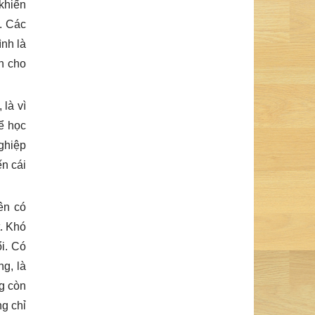
khiến
. Các
nh là
n cho
 là vì
ể học
ghiệp
ến cái
ên có
t. Khó
i. Có
g, là
ng còn
g chỉ