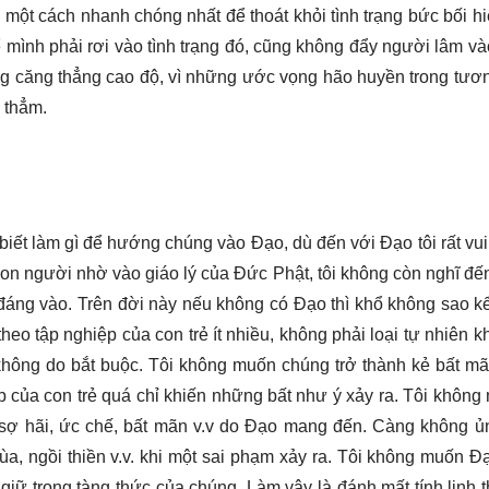
g một cách nhanh chóng nhất để thoát khỏi tình trạng bức bối h
 mình phải rơi vào tình trạng đó, cũng không đẩy người lâm và
rạng căng thẳng cao độ, vì những ước vọng hão huyền trong tươn
xa thẳm.
iết làm gì để hướng chúng vào Đạo, dù đến với Đạo tôi rất vu
c con người nhờ vào giáo lý của Đức Phật, tôi không còn nghĩ đế
áng vào. Trên đời này nếu không có Đạo thì khổ không sao kể 
 theo tập nghiệp của con trẻ ít nhiều, không phải loại tự nhiên k
hông do bắt buộc. Tôi không muốn chúng trở thành kẻ bất mã
ệp của con trẻ quá chỉ khiến những bất như ý xảy ra. Tôi khôn
sợ hãi, ức chế, bất mãn v.v do Đạo mang đến. Càng không ủ
ùa, ngồi thiền v.v. khi một sai phạm xảy ra. Tôi không muốn Đ
giữ trong tàng thức của chúng. Làm vậy là đánh mất tính linh 