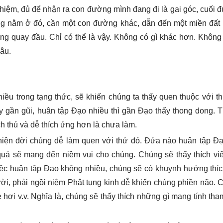
hiệm, đủ để nhận ra con đường mình đang đi là gai góc, cuối 
ng nằm ở đó, cần một con đường khác, dẫn đến một miền đất 
ng quay đầu. Chỉ có thể là vậy. Không có gì khác hơn. Không 
đâu.
hiều trong tạng thức, sẽ khiến chúng ta thấy quen thuộc với t
y gần gũi, huân tập Đạo nhiều thì gần Đạo thấy thong dong. T
h thú và dễ thích ứng hơn là chưa làm.
hiện đời chúng dễ làm quen với thứ đó. Đứa nào huân tập Đạo
quả sẽ mang đến niềm vui cho chúng. Chúng sẽ thấy thích việ
ệc huân tập Đạo không nhiều, chúng sẽ có khuynh hướng thíc
ời, phải ngồi niệm Phật tụng kinh dễ khiến chúng phiền não. 
xe hơi v.v. Nghĩa là, chúng sẽ thấy thích những gì mang tính th