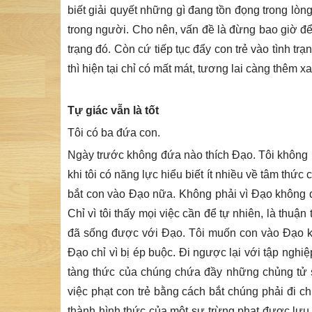
biết giải quyết những gì đang tồn đọng trong lòn
trong người. Cho nên, vấn đề là đừng bao giờ để
trạng đó. Còn cứ tiếp tục đẩy con trẻ vào tình t
thì hiện tại chỉ có mất mát, tương lai càng thêm 
Tự giác vẫn là tốt
Tôi có ba đứa con.
Ngày trước không đứa nào thích Đạo. Tôi không b
khi tôi có năng lực hiểu biết ít nhiều về tâm thứ
bắt con vào Đạo nữa. Không phải vì Đạo không đ
Chỉ vì tôi thấy mọi việc cần để tự nhiên, là thuận
đã sống được với Đạo. Tôi muốn con vào Đạo k
Đạo chỉ vì bị ép buộc. Đi ngược lại với tập nghi
tàng thức của chúng chứa đầy những chủng tử 
việc phạt con trẻ bằng cách bắt chúng phải đi ch
thành hình thức của một sự trừng phạt được lưu 