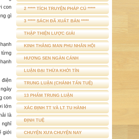
i con
2 ***** TÍCH TRUYỆN PHÁP CÚ *****
ng gì
3 ***** SÁCH ĐÃ XUẤT BẢN *****
THẬP THIỆN LƯỢC GIẢI
 hạnh
KINH THẮNG MAN PHU NHÂN HỘI
a từng
HƯƠNG SEN NGÀN CÁNH
 hạnh
LUẬN ĐẠI THỪA KHỞI TÍN
i điện
TRUNG LUẬN (CHÁNH TẤN TUỆ)
t ngày
13 PHẨM TRUNG LUẬN
ng con
ời lớn
XÁC ĐỊNH TT VÀ LT TU HÀNH
ải là
ĐỊNH TUỆ
 nghỉ
 giới
CHUYỆN XƯA CHUYỆN NAY