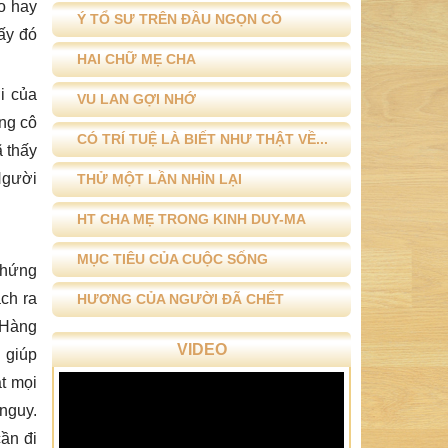
o hay
Ý TỔ SƯ TRÊN ĐẦU NGỌN CỎ
ấy đó
HAI CHỮ MẸ CHA
i của
VU LAN GỢI NHỚ
ng cô
CÓ TRÍ TUỆ LÀ BIẾT NHƯ THẬT VỀ...
ã thấy
 Người
THỬ MỘT LẦN NHÌN LẠI
HT CHA MẸ TRONG KINH DUY-MA
MỤC TIÊU CỦA CUỘC SỐNG
chứng
ch ra
HƯƠNG CỦA NGƯỜI ĐÃ CHẾT
. Hàng
VIDEO
 giúp
t mọi
 nguy.
cần đi