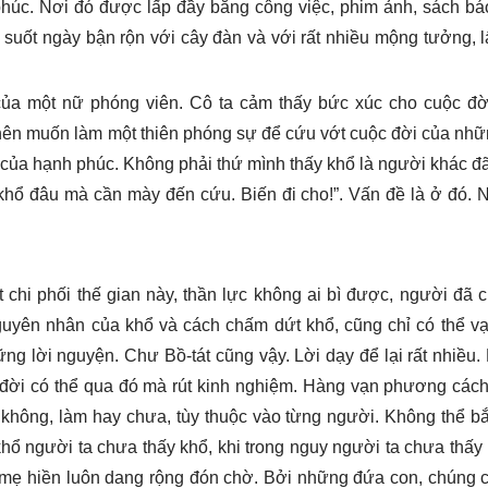
phúc. Nơi đó được lấp đầy bằng công việc, phim ảnh, sách bá
suốt ngày bận rộn với cây đàn và với rất nhiều mộng tưởng, l
 của một nữ phóng viên. Cô ta cảm thấy bức xúc cho cuộc đờ
nên muốn làm một thiên phóng sự để cứu vớt cuộc đời của nhữ
n của hạnh phúc. Không phải thứ mình thấy khổ là người khác đ
y khổ đâu mà cần mày đến cứu. Biến đi cho!”. Vấn đề là ở đó.
chi phối thế gian này, thần lực không ai bì được, người đã 
nguyên nhân của khổ và cách chấm dứt khổ, cũng chỉ có thể vạ
ng lời nguyện. Chư Bồ-tát cũng vậy. Lời dạy để lại rất nhiều
đời có thể qua đó mà rút kinh nghiệm. Hàng vạn phương cách
 không, làm hay chưa, tùy thuộc vào từng người. Không thể bắ
hổ người ta chưa thấy khổ, khi trong nguy người ta chưa thấy
ay mẹ hiền luôn dang rộng đón chờ. Bởi những đứa con, chúng 