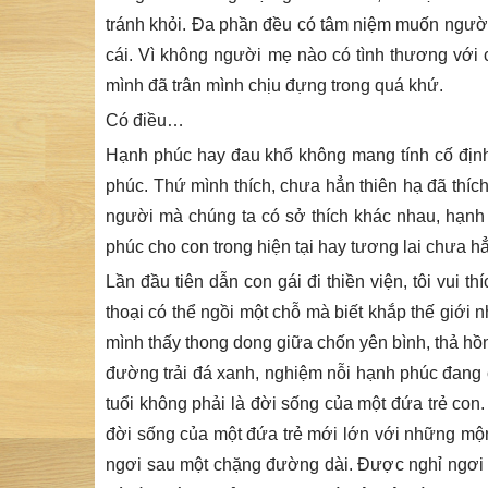
tránh khỏi. Đa phần đều có tâm niệm muốn người
cái. Vì không người mẹ nào có tình thương vớ
mình đã trân mình chịu đựng trong quá khứ.
Có điều…
Hạnh phúc hay đau khổ không mang tính cố địn
phúc. Thứ mình thích, chưa hẳn thiên hạ đã thíc
người mà chúng ta có sở thích khác nhau, hạnh
phúc cho con trong hiện tại hay tương lai chưa 
Lần đầu tiên dẫn con gái đi thiền viện, tôi vui 
thoại có thể ngồi một chỗ mà biết khắp thế giới
mình thấy thong dong giữa chốn yên bình, thả hồ
đường trải đá xanh, nghiệm nỗi hạnh phúc đang c
tuổi không phải là đời sống của một đứa trẻ con
đời sống của một đứa trẻ mới lớn với những m
ngơi sau một chặng đường dài. Được nghỉ ngơi l