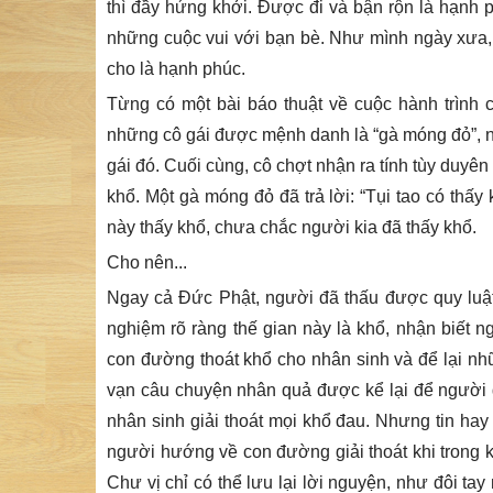
thì đầy hứng khởi. Được đi và bận rộn là hạnh 
những cuộc vui với bạn bè. Như mình ngày xưa, 
cho là hạnh phúc.
Từng có một bài báo thuật về cuộc hành trình
những cô gái được mệnh danh là “gà móng đỏ”, 
gái đó. Cuối cùng, cô chợt nhận ra tính tùy duyê
khổ. Một gà móng đỏ đã trả lời: “Tụi tao có thấ
này thấy khổ, chưa chắc người kia đã thấy khổ.
Cho nên...
Ngay cả Đức Phật, người đã thấu được quy luật 
nghiệm rõ ràng thế gian này là khổ, nhận biết 
con đường thoát khổ cho nhân sinh và để lại nhữ
vạn câu chuyện nhân quả được kể lại để người 
nhân sinh giải thoát mọi khổ đau. Nhưng tin hay
người hướng về con đường giải thoát khi trong k
Chư vị chỉ có thể lưu lại lời nguyện, như đôi t