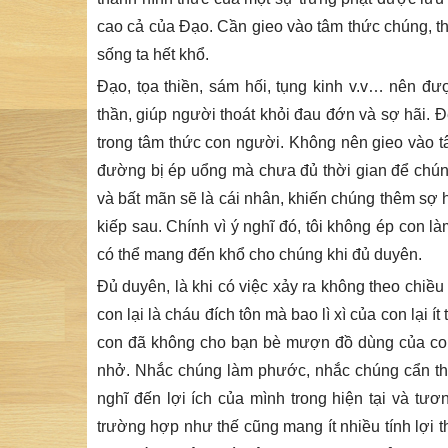
cao cả của Đạo. Cần gieo vào tâm thức chúng, thiề
sống ta hết khổ.
Đạo, tọa thiền, sám hối, tụng kinh v.v… nên đ
thần, giúp người thoát khỏi đau đớn và sợ hãi. Để
trong tâm thức con người. Không nên gieo vào t
đường bị ép uổng mà chưa đủ thời gian để chúng
và bất mãn sẽ là cái nhân, khiến chúng thêm sợ 
kiếp sau. Chính vì ý nghĩ đó, tôi không ép con 
có thể mang đến khổ cho chúng khi đủ duyên.
Đủ duyên, là khi có việc xảy ra không theo chiều
con lại là cháu đích tôn mà bao lì xì của con lại 
con đã không cho bạn bè mượn đồ dùng của con n
nhở. Nhắc chúng làm phước, nhắc chúng cẩn thận
nghĩ đến lợi ích của mình trong hiện tại và tương
trường hợp như thế cũng mang ít nhiều tính lợi th