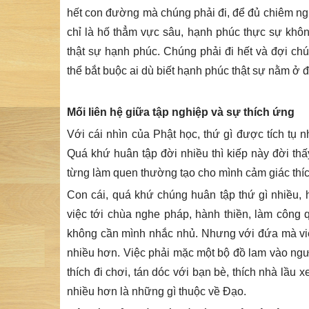
hết con đường mà chúng phải đi, để đủ chiêm ng
chỉ là hố thẳm vực sâu, hạnh phúc thực sự khô
thật sự hạnh phúc. Chúng phải đi hết và đợi chú
thể bắt buộc ai dù biết hạnh phúc thật sự nằm ở 
Mối liên hệ giữa tập nghiệp và sự thích ứng
Với cái nhìn của Phật học, thứ gì được tích tụ n
Quá khứ huân tập đời nhiều thì kiếp này đời thấ
từng làm quen thường tạo cho mình cảm giác thíc
Con cái, quá khứ chúng huân tập thứ gì nhiều, 
việc tới chùa nghe pháp, hành thiền, làm công 
không cần mình nhắc nhủ. Nhưng với đứa mà vi
nhiều hơn. Việc phải mặc một bộ đồ lam vào ngư
thích đi chơi, tán dóc với bạn bè, thích nhà lầu 
nhiều hơn là những gì thuộc về Đạo.