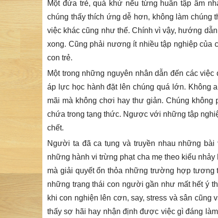
Một đứa trẻ, quá khứ nếu từng huân tập âm nhạ
chúng thấy thích ứng dễ hơn, không làm chúng 
việc khác cũng như thế. Chính vì vậy, hướng dẫn
xong. Cũng phải nương ít nhiều tập nghiệp của 
con trẻ.
Một trong những nguyên nhân dẫn đến các việc đán
áp lực học hành đặt lên chúng quá lớn. Không a
mãi mà không chơi hay thư giản. Chúng không p
chứa trong tạng thức. Ngược với những tập nghiệp 
chết.
Người ta đã ca tụng và truyền nhau những bài v
những hành vi trừng phạt cha mẹ theo kiểu nhảy lầ
mà giải quyết ổn thỏa những trường hợp tương 
những trạng thái con người gần như mất hết ý th
khi con nghiện lên cơn, say, stress và sân cũng
thấy sợ hãi hay nhận định được việc gì đáng làm