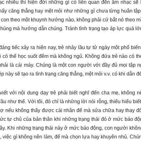
c nhiều thì hiện đời những gì có liên quan đến âm nhạc sẽ 
thấy căng thẳng hay mệt mỏi như những gì chưa từng huân tập
 con theo một khuynh hướng nào, không phải cứ bắt nó theo mì
chúng mà hướng dẫn chúng. Tránh tình trạng tạo áp lực quá lớ
g tiếc xảy ra hiện nay, trẻ nhảy lầu tự tử ngày một phổ biến,
i có thể học suốt đêm mà không ngủ. Không đứa trẻ nào có th
hải là cái máy. Chúng là một con người với đầy đủ mọi tập n
này sẽ tạo ra tình trạng căng thẳng, mệt mỏi v.v. có khi dẫn đ
iết với nội dung dạy trẻ phải biết nghĩ đến cha mẹ, không n
u như thế. Với tôi, đó chỉ là những lời nói rỗng, thiếu hiểu biế
tợ nếu không thấy được cái nhân để mà sửa chữa hay thay đổ
ức tự chủ của bản thân khi những trạng thái đó ở mức báo độn
 vậy. Khi những trạng thái này ở mức báo động, con người khô
, việc gì không nên làm, để mà chọn lựa hay khuyên nhủ. Chún