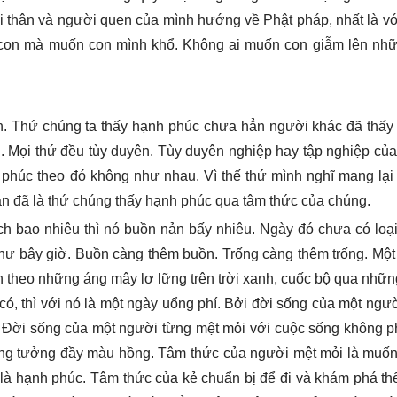
 thân và người quen của mình hướng về Phật pháp, nhất là vớ
i con mà muốn con mình khổ. Không ai muốn con giẫm lên nhữ
h. Thứ chúng ta thấy hạnh phúc chưa hẳn người khác đã thấy
h. Mọi thứ đều tùy duyên. Tùy duyên nghiệp hay tập nghiệp củ
 phúc theo đó không như nhau. Vì thế thứ mình nghĩ mang lại
hẳn đã là thứ chúng thấy hạnh phúc qua tâm thức của chúng.
thích bao nhiêu thì nó buồn nản bấy nhiêu. Ngày đó chưa có loạ
 như bây giờ. Buồn càng thêm buồn. Trống càng thêm trống. Mộ
n theo những áng mây lơ lững trên trời xanh, cuốc bộ qua nhữ
ó, thì với nó là một ngày uổng phí. Bởi đời sống của một ngư
. Đời sống của một người từng mệt mỏi với cuộc sống không ph
ộng tưởng đầy màu hồng. Tâm thức của người mệt mỏi là muốn
à hạnh phúc. Tâm thức của kẻ chuẩn bị để đi và khám phá thế