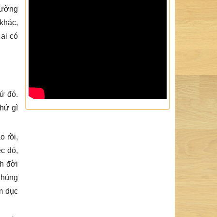
đường
khác,
ai có
hứ đó.
hứ gì
 rồi,
c đó,
h đời
Chúng
am dục