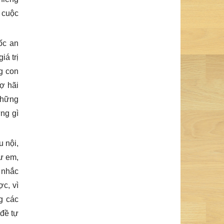
n cuộc
ốc an
iá trị
g con
ợ hãi
 những
ững gì
u nội,
hư em,
 nhắc
c, vì
ng các
 đề tự