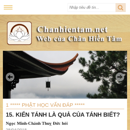
1 ***** PHẬT HỌC VẤN ĐÁP *****
15. KIẾN TÁNH LÀ QUẢ CỦA TÁNH BIẾT?
Ngọc Minh-Chánh Thuỵ Đức hỏi