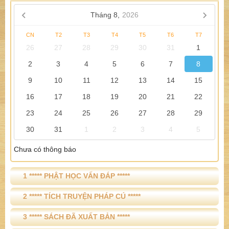
Tháng 8,
2026
CN
T2
T3
T4
T5
T6
T7
26
27
28
29
30
31
1
2
3
4
5
6
7
8
9
10
11
12
13
14
15
16
17
18
19
20
21
22
23
24
25
26
27
28
29
30
31
1
2
3
4
5
Chưa có thông báo
1 ***** PHẬT HỌC VẤN ĐÁP *****
2 ***** TÍCH TRUYỆN PHÁP CÚ *****
3 ***** SÁCH ĐÃ XUẤT BẢN *****