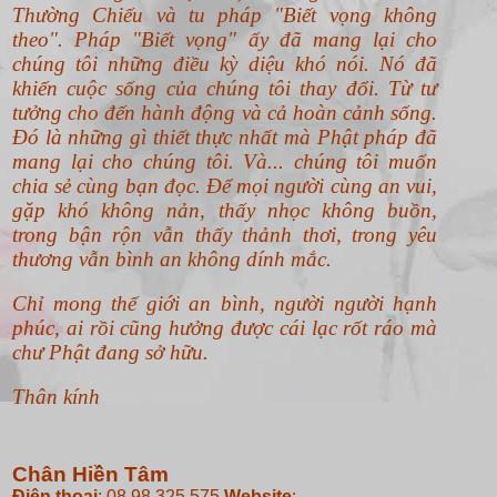
Thường Chiếu và tu pháp "Biết vọng không
theo".
Pháp "Biết vọng" ấy đã mang lại cho
chúng tôi những điều kỳ diệu khó nói. Nó đã
khiến cuộc sống của chúng tôi thay đổi. Từ tư
tưởng cho đến hành động và cả hoàn cảnh sống.
Đó là những gì thiết thực nhất mà Phật pháp đã
mang lại cho chúng tôi. Và... chúng tôi muốn
chia sẻ cùng bạn đọc. Để mọi người cùng an vui,
gặp khó không nản, thấy nhọc không buồn,
trong bận rộn vẫn thấy thảnh thơi, trong yêu
thương vẫn bình an không dính mắc.
Chỉ mong thế giới an bình, người người hạnh
phúc, ai rồi cũng hưởng được cái lạc rốt ráo mà
chư Phật đang sở hữu.
Thân kính
Chân Hiền Tâm
Điện thoại
: 08.98.325.575
Website
: