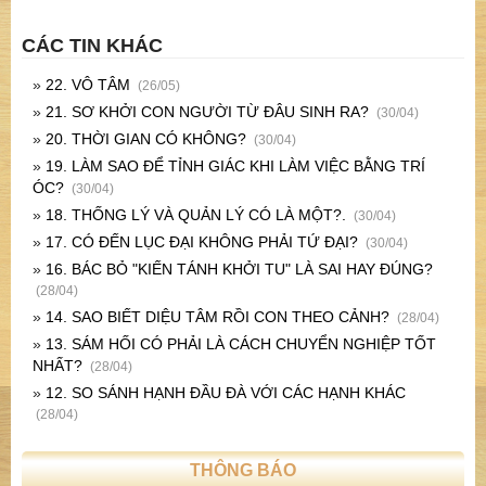
CÁC TIN KHÁC
»
22. VÔ TÂM
(26/05)
»
21. SƠ KHỞI CON NGƯỜI TỪ ĐÂU SINH RA?
(30/04)
»
20. THỜI GIAN CÓ KHÔNG?
(30/04)
»
19. LÀM SAO ĐỂ TỈNH GIÁC KHI LÀM VIỆC BẰNG TRÍ
ÓC?
(30/04)
»
18. THỐNG LÝ VÀ QUẢN LÝ CÓ LÀ MỘT?.
(30/04)
»
17. CÓ ĐẾN LỤC ĐẠI KHÔNG PHẢI TỨ ĐẠI?
(30/04)
»
16. BÁC BỎ "KIẾN TÁNH KHỞI TU" LÀ SAI HAY ĐÚNG?
(28/04)
»
14. SAO BIẾT DIỆU TÂM RỒI CON THEO CẢNH?
(28/04)
»
13. SÁM HỐI CÓ PHẢI LÀ CÁCH CHUYỂN NGHIỆP TỐT
NHẤT?
(28/04)
»
12. SO SÁNH HẠNH ĐẦU ĐÀ VỚI CÁC HẠNH KHÁC
(28/04)
THÔNG BÁO