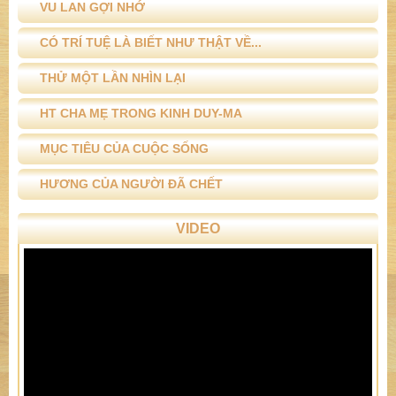
VU LAN GỢI NHỚ
CÓ TRÍ TUỆ LÀ BIẾT NHƯ THẬT VỀ...
THỬ MỘT LẦN NHÌN LẠI
HT CHA MẸ TRONG KINH DUY-MA
MỤC TIÊU CỦA CUỘC SỐNG
HƯƠNG CỦA NGƯỜI ĐÃ CHẾT
VIDEO