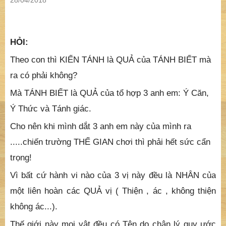
28/04/2018
HỎI:
Theo con thì KIẾN TÁNH là QUẢ của TÁNH BIẾT mà
ra có phải không?
Mà TÁNH BIẾT là QUẢ của tổ hợp 3 anh em: Ý Căn,
Ý Thức và Tánh giác.
Cho nên khi mình dắt 3 anh em này của mình ra
.....chiến trường THẾ GIAN chơi thì phải hết sức cẩn
trọng!
Vì bất cứ hành vi nào của 3 vị này đều là NHÂN của
một liên hoàn các QUẢ vị ( Thiện , ác , không thiện
không ác...).
Thế giới này mọi vật đều có Tên do chân lý quy ước