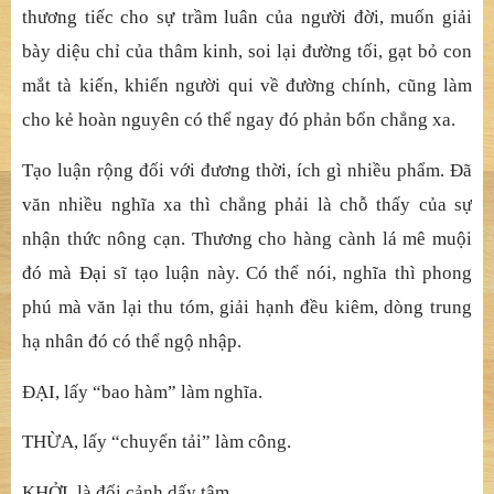
thương tiếc cho sự trầm luân của người đời, muốn giải
bày diệu chỉ của thâm kinh, soi lại đường tối, gạt bỏ con
mắt tà kiến, khiến người qui về đường chính, cũng làm
cho kẻ hoàn nguyên có thể ngay đó phản bổn chẳng xa.
Tạo luận rộng đối với đương thời, ích gì nhiều phẩm. Đã
văn nhiều nghĩa xa thì chẳng phải là chỗ thấy của sự
nhận thức nông cạn. Thương cho hàng cành lá mê muội
đó mà Đại sĩ tạo luận này. Có thể nói, nghĩa thì phong
phú mà văn lại thu tóm, giải hạnh đều kiêm, dòng trung
hạ nhân đó có thể ngộ nhập.
ĐẠI, lấy “bao hàm” làm nghĩa.
THỪA, lấy “chuyển tải” làm công.
KHỞI, là đối cảnh dấy tâm.