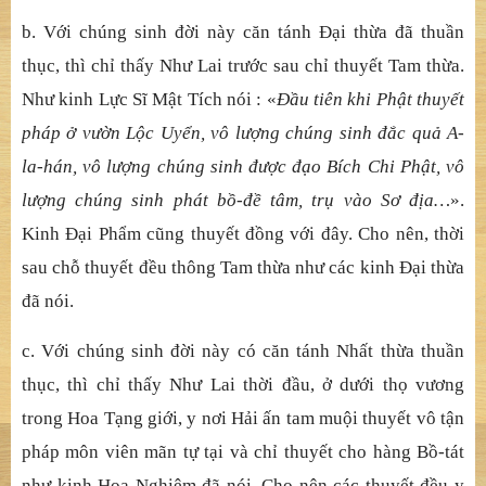
b. Với chúng sinh đời này căn tánh Đại thừa đã thuần
thục, thì chỉ thấy Như Lai trước sau chỉ thuyết Tam thừa.
Như kinh Lực Sĩ Mật Tích nói : «
Đầu tiên khi Phật thuyết
pháp ở vườn Lộc Uyển, vô lượng chúng sinh đắc quả A-
la-hán, vô lượng chúng sinh được đạo Bích Chi Phật, vô
lượng chúng sinh phát bồ-đề tâm, trụ vào Sơ địa…
».
Kinh Đại Phẩm cũng thuyết đồng với đây. Cho nên, thời
sau chỗ thuyết đều thông Tam thừa như các kinh Đại thừa
đã nói.
c. Với chúng sinh đời này có căn tánh Nhất thừa thuần
thục, thì chỉ thấy Như Lai thời đầu, ở dưới thọ vương
trong Hoa Tạng giới, y nơi Hải ấn tam muội thuyết vô tận
pháp môn viên mãn tự tại và chỉ thuyết cho hàng Bồ-tát
như kinh Hoa Nghiêm đã nói. Cho nên các thuyết đều y