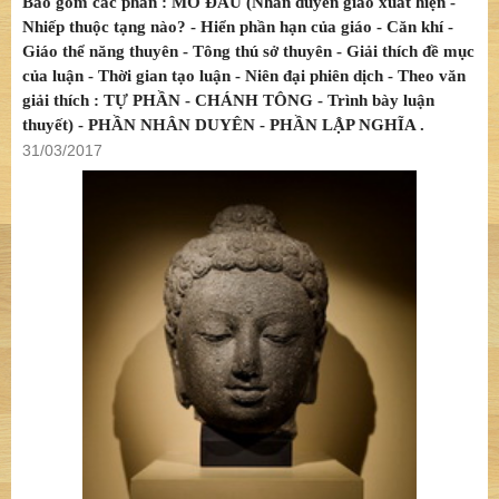
Bao gồm các phần : MỞ ĐẦU (Nhân duyên giáo xuất hiện -
Nhiếp thuộc tạng nào? - Hiển phần hạn của giáo - Căn khí -
Giáo thể năng thuyên - Tông thú sở thuyên - Giải thích đề mục
của luận - Thời gian tạo luận - Niên đại phiên dịch - Theo văn
giải thích : TỰ PHẦN - CHÁNH TÔNG - Trình bày luận
thuyết) - PHẦN NHÂN DUYÊN - PHẦN LẬP NGHĨA .
31/03/2017