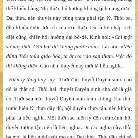
thể khiến hàng Nhị thừa thú hướng không tịch cũng được
Đại thừa, nên thuyết này cũng chưa phải tận lý. Thời ba,
đều khiến được lợi ích của Đại thừa. Dù là kẻ nhập tịch
diệt cũng khiến hồi hướng đại bồ-đề. Kinh nói: «
Chỉ một
sự này thật. Còn hai thì không phải chân
». Lại nói: «
Nếu
dùng Tiểu thừa giáo hóa, ta ắt rơi vào san tham. Việc đó
thì không thể
». Cho nên, thuyết này mới là liễu nghĩa.
. Hiển lý tăng hay suy
: Thời đầu thuyết Duyên sinh, cho
đó là thật có. Thời hai, thuyết Duyên sinh cho đó là giả
có. Thời sau mới thuyết Duyên sinh tánh không. Hai thời
trước hiển lý chưa đầy đủ, hội duyên chưa tận, nên không
phải là liễu nghĩa. Một thời sau hiển lý đến cứu cánh, hội
duyên tương tận, nên là liễu nghĩa. Do các nghĩa này, thời
ba mới là liễu nghĩa rốt ráo của Đại thừa. Thời đầu chỉ có