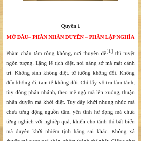
Quyển 1
MỞ ĐẦU– PHẦN NHÂN DUYÊN – PHẦN LẬP NGHĨA
[1]
Phàm chân tâm rỗng không, nơi thuyên đề
thì tuyệt
ngôn tượng. Lặng lẽ tịch diệt, nơi năng sở mà mất cảnh
trí. Không sinh không diệt, tứ tướng không đổi. Không
đến không đi, tam tế không dời. Chỉ lấy vô trụ làm tánh,
tùy dòng phân nhánh, theo mê ngộ mà lên xuống, thuận
nhân duyên mà khởi diệt. Tuy dấy khởi nhung nhúc mà
chưa từng động nguồn tâm, yên tĩnh hư đọng mà chưa
từng nghịch với nghiệp quả, khiến cho tánh thì bất biến
mà duyên khởi nhiễm tịnh hằng sai khác. Không xả