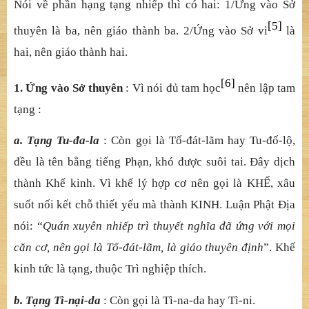
Nói về phần hạng tạng nhiếp thì có hai: 1/Ứng vào Sở
[5]
thuyên là ba, nên giáo thành ba. 2/Ứng vào Sở vi
là
hai, nên giáo thành hai.
[6]
1. Ứng vào Sở thuyên
: Vì nói đủ tam học
nên lập tam
tạng :
a. Tạng Tu-đa-la
: Còn gọi là Tố-đát-lãm hay Tu-đố-lộ,
đều là tên bằng tiếng Phạn, khó được suôi tai. Đây dịch
thành Khế kinh. Vì khế lý hợp cơ nên gọi là KHẾ, xâu
suốt nối kết chỗ thiết yếu mà thành KINH. Luận Phật Địa
nói: “
Quán xuyên nhiếp trì thuyết nghĩa đã ứng với mọi
căn cơ, nên gọi là Tố-đát-lãm, là giáo thuyên định
”. Khế
kinh tức là tạng, thuộc Trì nghiệp thích.
b. Tạng Tì-nại-da
: Còn gọi là Tì-na-da hay Tì-ni.