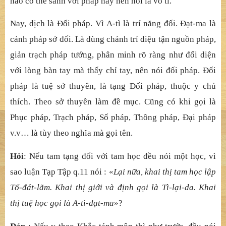
nào có thể sánh với pháp này nên nói là vô tỉ.
Nay, dịch là Đối pháp. Vì A-tì là trí năng đối. Đạt-ma là
cảnh pháp sở đối. Là dùng chánh trí diệu tận nguồn pháp,
giản trạch pháp tướng, phân minh rõ ràng như đối diện
với lòng bàn tay mà thấy chỉ tay, nên nói đối pháp. Đối
pháp là tuệ sở thuyên, là tạng Đối pháp, thuộc y chủ
thích. Theo sở thuyên làm đề mục. Cũng có khi gọi là
Phục pháp, Trạch pháp, Số pháp, Thông pháp, Đại pháp
v.v… là tùy theo nghĩa mà gọi tên.
Hỏi
: Nếu tam tạng đối với tam học đều nói một học, vì
sao luận Tạp Tập q.11 nói : «
Lại nữa, khai thị tam học lập
Tố-đát-lãm. Khai thị giới và định gọi là Tì-lại-da. Khai
thị tuệ học gọi là A-tì-đạt-ma
»?