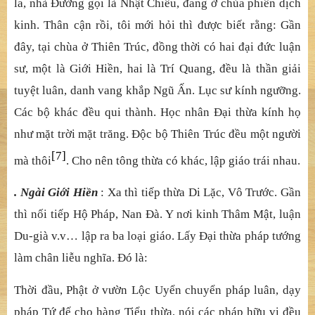
la, nhà Đường gọi là Nhật Chiếu, đang ở chùa phiên dịch
kinh. Thân cận rồi, tôi mới hỏi thì được biết rằng: Gần
đây, tại chùa ở Thiên Trúc, đồng thời có hai đại đức luận
sư, một là Giới Hiền, hai là Trí Quang, đều là thần giải
tuyệt luân, danh vang khắp Ngũ Ấn. Lục sư kính ngưỡng.
Các bộ khác đều qui thành. Học nhân Đại thừa kính họ
như mặt trời mặt trăng. Độc bộ Thiên Trúc đều một người
[7]
mà thôi
. Cho nên tông thừa có khác, lập giáo trái nhau.
. Ngài Giới Hiền
: Xa thì tiếp thừa Di Lặc, Vô Trước. Gần
thì nối tiếp Hộ Pháp, Nan Đà. Y nơi kinh Thâm Mật, luận
Du-già v.v… lập ra ba loại giáo. Lấy Đại thừa pháp tướng
làm chân liễu nghĩa. Đó là:
Thời đầu, Phật ở vườn Lộc Uyển chuyển pháp luân, dạy
pháp Tứ đế cho hàng Tiểu thừa, nói các pháp hữu vi đều