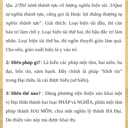
lậu. 2/Thế tánh thành tựu vô lượng nghĩa biện tài. 3/Quả
tự nghĩa thành tựu, cũng gọi là Hoặc lợi thắng thượng tự
nghĩa thành tựu
”. Giải thích: Loại biện tài đầu, thì căn
bản trí làm chỗ y. Loại biện tài thứ hai, thì hậu đắc trí làm
nhân. Loại biện tài thứ ba, thì ngôn thuyết giáo làm quả.
Cho nên, giáo xuất hiện là y vào trí.
2/ Hiển pháp gì?
: Là hiển các pháp một tâm, hai môn, ba
đại, bốn tín, năm hạnh. Đây chính là pháp “khởi tín”
trong Đại thừa, là cái được hiển (sở hiển).
3/ Hiển thế nào?
: Dùng phương tiện thiện xảo khai một
vị Đại thừa thành hai loại PHÁP và NGHĨA, phân một tâm
pháp thành HAI MÔN, chia một nghĩa lý thành BA Đại.
Do thiện xảo này mà được khai thị.