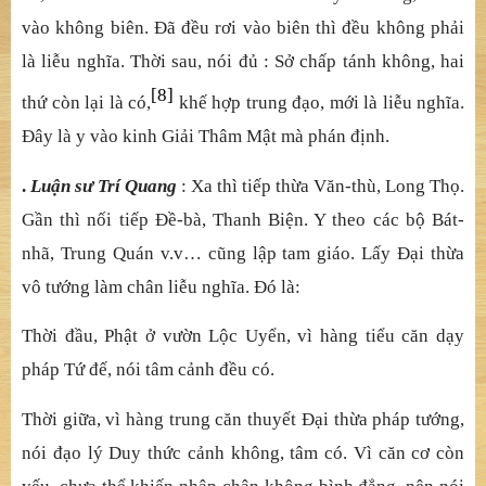
vào không biên. Đã đều rơi vào biên thì đều không phải
là liễu nghĩa. Thời sau, nói đủ : Sở chấp tánh không, hai
[8]
thứ còn lại là có,
khế hợp trung đạo, mới là liễu nghĩa.
Đây là y vào kinh Giải Thâm Mật mà phán định.
.
Luận sư Trí Quang
: Xa thì tiếp thừa Văn-thù, Long Thọ.
Gần thì nối tiếp Đề-bà, Thanh Biện. Y theo các bộ Bát-
nhã, Trung Quán v.v… cũng lập tam giáo. Lấy Đại thừa
vô tướng làm chân liễu nghĩa. Đó là:
Thời đầu, Phật ở vườn Lộc Uyển, vì hàng tiểu căn dạy
pháp Tứ đế, nói tâm cảnh đều có.
Thời giữa, vì hàng trung căn thuyết Đại thừa pháp tướng,
nói đạo lý Duy thức cảnh không, tâm có. Vì căn cơ còn