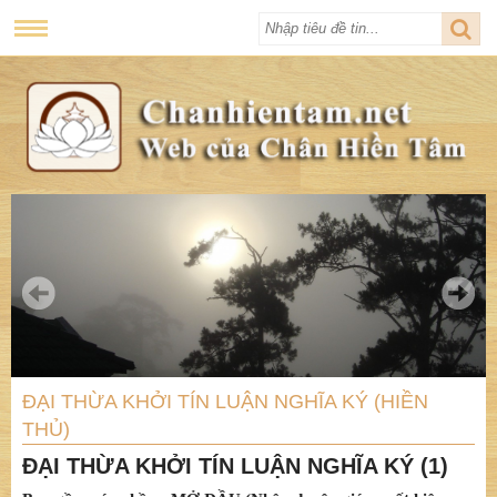
ĐẠI THỪA KHỞI TÍN LUẬN NGHĨA KÝ (HIỀN
THỦ)
ĐẠI THỪA KHỞI TÍN LUẬN NGHĨA KÝ (1)