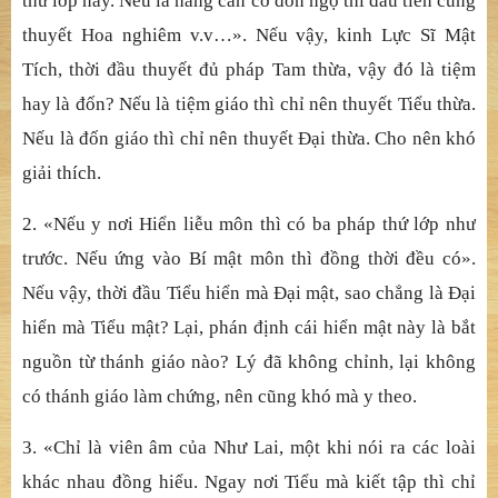
thứ lớp này. Nếu là hàng căn cơ đốn ngộ thì đầu tiên cũng
thuyết Hoa nghiêm v.v…». Nếu vậy, kinh Lực Sĩ Mật
Tích, thời đầu thuyết đủ pháp Tam thừa, vậy đó là tiệm
hay là đốn? Nếu là tiệm giáo thì chỉ nên thuyết Tiểu thừa.
Nếu là đốn giáo thì chỉ nên thuyết Đại thừa. Cho nên khó
giải thích.
2. «Nếu y nơi Hiển liễu môn thì có ba pháp thứ lớp như
trước. Nếu ứng vào Bí mật môn thì đồng thời đều có».
Nếu vậy, thời đầu Tiểu hiển mà Đại mật, sao chẳng là Đại
hiển mà Tiểu mật? Lại, phán định cái hiển mật này là bắt
nguồn từ thánh giáo nào? Lý đã không chỉnh, lại không
có thánh giáo làm chứng, nên cũng khó mà y theo.
3. «Chỉ là viên âm của Như Lai, một khi nói ra các loài
khác nhau đồng hiểu. Ngay nơi Tiểu mà kiết tập thì chỉ