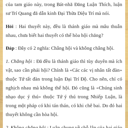
của tam giáo này, trong Bát-nhã Đăng Luận Thích, luận
sư Trí Quang đã dẫn kinh Đại Thừa Diệu Trí mà nói.
Hỏi
: Hai thuyết này, đều là thánh giáo mà mâu thuẫn
nhau, chưa biết hai thuyết có thể hòa hội chăng?
Đáp
: Đây có 2 nghĩa: Chẳng hội và không chẳng hội.
1. Chẳng hội
: Đã đều là thánh giáo thì tùy duyên mà ích
vật, sao cần phải hội? Chính là «Các các vị nhân tất đàn»
thuộc Tứ tất đàn trong luận Đại Trí Độ. Cho nên, chỉ có
nghịch nhau mà không thể hội. Đó cũng là «Chúng sinh
nhạo dục ý thú» thuộc Tứ ý thú trong Nhiếp Luận, là
trong một pháp có khi tán thán, có khi chê bai. Do đó hai
thuyết không cần hòa hội.
2. Không chẳng hội
: Luận chung về chỗ lập của hai giáo