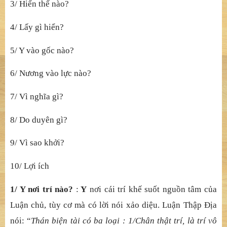
3/ Hiển thế nào?
4/ Lấy gì hiển?
5/ Y vào gốc nào?
6/ Nương vào lực nào?
7/ Vì nghĩa gì?
8/ Do duyên gì?
9/ Vì sao khởi?
10/ Lợi ích
1/ Y nơi trí nào?
:
Y
nơi cái trí khế suốt nguồn tâm của
Luận chủ, tùy cơ mà có lời nói xảo diệu. Luận Thập Địa
nói: “
Thán biện tài có ba loại : 1/Chân thật trí, là trí vô