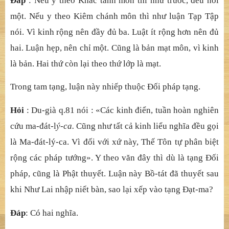
Đáp
: Nếu y theo Khắc tánh môn thì như trước, đều nói
một. Nếu y theo Kiêm chánh môn thì như luận Tạp Tập
nói. Vì kinh rộng nên đầy đủ ba. Luật ít rộng hơn nên đủ
hai. Luận hẹp, nên chỉ một. Cũng là bản mạt môn, vì kinh
là bản. Hai thứ còn lại theo thứ lớp là mạt.
Trong tam tạng, luận này nhiếp thuộc Đối pháp tạng.
Hỏi
: Du-già q.81 nói : «Các kinh điển, tuần hoàn nghiên
cứu ma-đát-l
ý-ca.
Cũng như tất cả kinh liểu nghĩa đều gọi
là Ma-đát-lý-ca. Vì đối với xứ này, Thế Tôn tự phân biệt
rộng các pháp tướng». Y theo văn đây thì dù là tạng Đối
pháp, cũng là Phật thuyết. Luận này Bồ-tát đã thuyết sau
khi Như Lai nhập niết bàn, sao lại xếp vào tạng Đạt-ma?
Đáp
: Có hai nghĩa.