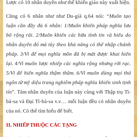
Lược có 10 nhân duyên như thế khiến giáo này xuất hiện.
Cũng có 6 nhân như như Du-già q.64 nói: “
Muốn tạo
luận cần đầy đủ 6 nhân: 1/Muốn khiến pháp nghĩa lưu
bố rộng rãi. 2/Muốn khiến các hữu tình tin và hiểu do
nhân duyên đó mà tùy theo khả năng có thể nhập chánh
pháp. 3/Vì để mọi nghĩa môn đã bị mất được khai hiển
lại. 4/Vì muốn lược nhiếp các nghĩa rộng nhưng rời rạc.
5/Vì để hiển nghĩa thậm thâm. 6/Vì muốn dùng mọi thứ
ngôn từ mỹ diệu trang nghiêm pháp nghĩa khiến sinh tịnh
tín
”. Tám nhân duyên của luận này cùng với Thập trụ Tì-
bà-sa và Đại Tì-bà-sa v.v… mỗi luận đều có nhân duyên
của nó. Có thể tìm hiểu để biết.
II. NHIẾP THUỘC CÁC TẠNG