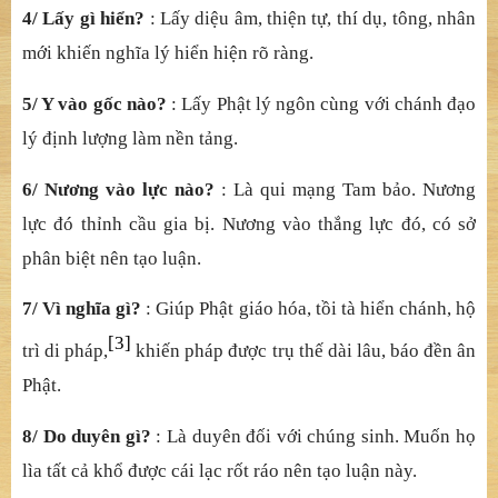
4/ Lấy gì hiển?
: Lấy diệu âm, thiện tự, thí dụ, tông, nhân
mới khiến nghĩa lý hiển hiện rõ ràng.
5/ Y vào gốc nào?
: Lấy Phật lý ngôn cùng với chánh đạo
lý định lượng làm nền tảng.
6/ Nương vào lực nào?
: Là qui mạng Tam bảo. Nương
lực đó thỉnh cầu gia bị. Nương vào thắng lực đó, có sở
phân biệt nên tạo luận.
7/ Vì nghĩa gì?
: Giúp Phật giáo hóa, tồi tà hiển chánh, hộ
[3]
trì di pháp,
khiến pháp được trụ thế dài lâu, báo đền ân
Phật.
8/ Do duyên gì?
: Là duyên đối với chúng sinh. Muốn họ
lìa tất cả khổ được cái lạc rốt ráo nên tạo luận này.