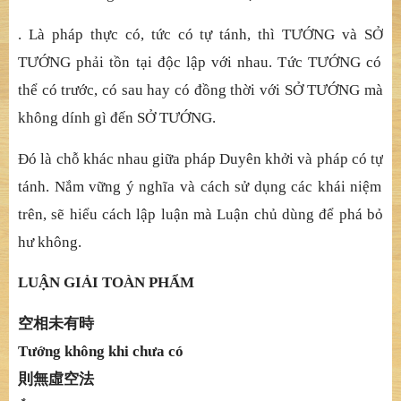
. Là pháp thự
c có, t
ứ
c có t
ự
tánh, thì T
ƯỚ
NG và S
Ở
T
ƯỚ
NG ph
ả
i t
ồ
n t
ạ
i
độ
c l
ậ
p v
ớ
i nhau. T
ứ
c T
ƯỚ
NG có
th
ể
có tr
ướ
c, có sau hay có
đồ
ng th
ờ
i v
ớ
i S
Ở
T
ƯỚ
NG mà
không dính gì
đế
n S
Ở
T
ƯỚ
NG.
Đ
ó
là chỗ
khác nhau gi
ữ
a pháp Duyên kh
ở
i và pháp có t
ự
tánh. N
ắ
m v
ữ
ng ý ngh
ĩ
a và cách s
ử
d
ụ
ng các khái ni
ệ
m
trên, s
ẽ
hi
ể
u cách l
ậ
p lu
ậ
n mà Lu
ậ
n ch
ủ
dùng
để
phá b
ỏ
h
ư không.
LUẬ
N GI
Ả
I TOÀN PH
Ẩ
M
空相未有時
Tướ
ng không khi ch
ưa có
則無虛空法