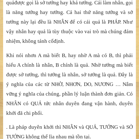
qu
ả
đượ
c g
ọ
i là s
ở
t
ướ
ng hay kh
ả
t
ướ
ng. Cái làm nhân, g
ọ
i
là n
ăng tướ
ng hay t
ướ
ng. C
ả
hai th
ứ
n
ăng tướ
ng và s
ở
t
ướ
ng này l
ạ
i
đề
u là NHÂN
để
có cái qu
ả
là PHÁP. Nh
ư
vậ
y nhân hay qu
ả
là tùy thu
ộ
c vào vai trò mà chúng
đả
m
nhi
ệ
m, không tánh c
ố
đị
nh.
Khi nói nhơn A mà biế
t B, hay nh
ờ
A mà có B, thì ph
ả
i
hi
ể
u A chính là nhân, B chính là qu
ả
. Nh
ờ
t
ướ
ng mà bi
ế
t
đượ
c s
ở
t
ướ
ng, thì t
ướ
ng là nhân, s
ở
t
ướ
ng là qu
ả
.
Đ
â
y là
ý nghĩ
a c
ủ
a các t
ừ
NH
Ờ
, NH
ƠN, DO, NƯƠNG … Nắ
m
v
ữ
ng ý ngh
ĩ
a c
ủ
a chúng, ph
ầ
n lý lu
ậ
n thành
đơn giả
n. Có
NHÂN có QU
Ả
t
ứ
c nhân duyên
đang vậ
n hành, duyên
kh
ở
i
đ
ã
chi phố
i.
. Là pháp duyên khở
i thì NHÂN và QU
Ả
, T
ƯỚ
NG và S
Ở
T
ƯỚ
NG không th
ể
lìa nhau mà t
ồ
n t
ạ
i.