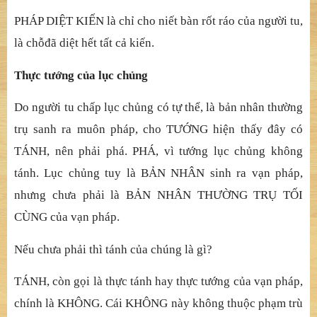
PHÁP DIỆ
T KI
Ế
N là ch
ỉ
cho ni
ế
t
bàn rố
t ráo c
ủ
a ng
ườ
i tu,
là ch
ỗ
đ
ã
diệ
t h
ế
t t
ấ
t c
ả
ki
ế
n.
Thự
c t
ướ
ng c
ủ
a l
ụ
c ch
ủ
ng
Do ngườ
i tu ch
ấ
p l
ụ
c ch
ủ
ng có t
ự
th
ể
, là b
ả
n nhân th
ườ
ng
tr
ụ
sanh ra muôn pháp, cho T
ƯỚ
NG hi
ệ
n th
ấ
y
đ
â
y có
TÁNH, nên phả
i phá. PHÁ, vì t
ướ
ng l
ụ
c ch
ủ
ng không
tánh. L
ụ
c ch
ủ
ng tuy là B
Ả
N NHÂN sinh ra v
ạ
n pháp,
nh
ưng chưa phả
i là B
Ả
N NHÂN TH
ƯỜ
NG TR
Ụ
T
Ố
I
CÙNG c
ủ
a v
ạ
n pháp.
Nế
u ch
ưa phả
i thì tánh c
ủ
a chúng là gì?
TÁNH, còn gọ
i là th
ự
c tánh hay th
ự
c t
ướ
ng c
ủ
a v
ạ
n pháp,
chính là KHÔNG. Cái KHÔNG này không thu
ộ
c ph
ạ
m trù