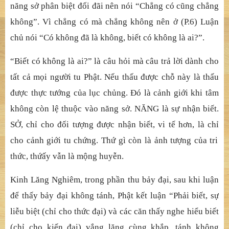
n
ăng sở
phân bi
ệ
t
đố
i
đ
ã
i nên nói “Chẳ
ng có c
ũ
ng ch
ẳ
ng
không”. Vì ch
ẳ
ng có mà ch
ẳ
ng không nên
ở
(P.6) Lu
ậ
n
ch
ủ
nói “Có không
đ
ã
là không, biế
t có không là ai?”.
“Biế
t có không là ai?” là
câu hỏ
i mà câu tr
ả
l
ờ
i dành cho
t
ấ
t c
ả
m
ọ
i ng
ườ
i tu Ph
ậ
t. N
ế
u th
ấ
u
đượ
c ch
ỗ
này là th
ấ
u
đượ
c th
ự
c t
ướ
ng c
ủ
a l
ụ
c ch
ủ
ng.
Đ
ó
là cả
nh gi
ớ
i khi tâm
không còn l
ệ
thu
ộ
c vào n
ăng sở
. N
ĂNG là sự
nh
ậ
n bi
ế
t.
S
Ở
, ch
ỉ
cho
đố
i t
ượ
ng
đượ
c nh
ậ
n bi
ế
t, vi t
ế
h
ơn, là chỉ
ch
o cả
nh gi
ớ
i tu ch
ứ
ng. Th
ứ
gì còn là
ả
nh t
ượ
ng c
ủ
a tri
th
ứ
c, th
ứ
ấ
y v
ẫ
n là m
ộ
ng huy
ễ
n.
Kinh Lăng Nghiêm, trong phầ
n thu b
ả
y
đạ
i, sau khi lu
ậ
n
để
th
ấ
y b
ả
y
đạ
i không tánh, Ph
ậ
t k
ế
t lu
ậ
n “Ph
ả
i bi
ế
t, s
ự
li
ễ
u bi
ệ
t (ch
ỉ
cho th
ứ
c
đạ
i) và các c
ăn thấ
y nghe hi
ể
u bi
ế
t
(ch
ỉ
cho ki
ế
n
đạ
i) v
ắ
ng l
ặ
ng cùng kh
ắ
p, tánh không