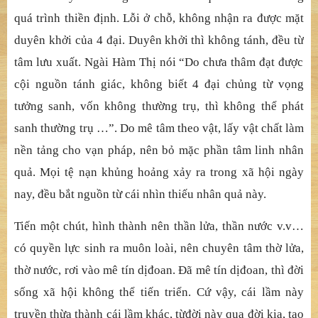
quá trình thi
ề
n
đị
nh. L
ỗ
i
ở
ch
ỗ
, không nh
ậ
n ra
đượ
c m
ặ
t
duyên kh
ở
i c
ủ
a 4
đạ
i. Duyên kh
ở
i thì không tánh,
đề
u t
ừ
tâm l
ưu xuấ
t. Ngài Hàm Th
ị
nói “Do ch
ưa thâm đạ
t
đượ
c
c
ộ
i ngu
ồ
n tánh giác, không bi
ế
t 4
đạ
i ch
ủ
ng t
ừ
v
ọ
ng
t
ưở
ng sanh, v
ố
n không th
ườ
ng tr
ụ
, thì không th
ể
phát
sanh th
ườ
ng tr
ụ
…”. Do mê tâm theo v
ậ
t, l
ấ
y v
ậ
t ch
ấ
t làm
n
ề
n t
ả
ng cho v
ạ
n pháp, nên b
ỏ
m
ặ
c ph
ầ
n tâm linh nhân
qu
ả
. M
ọ
i t
ệ
n
ạ
n kh
ủ
ng ho
ả
ng x
ả
y ra trong xã h
ộ
i ngày
nay,
đề
u b
ắ
t ngu
ồ
n t
ừ
cái nhìn thi
ế
u nhân qu
ả
này.
Tiế
n m
ộ
t chút, hình thành nên th
ầ
n l
ử
a, th
ầ
n n
ướ
c
v.v…
có quyề
n l
ự
c sinh ra muôn loài, nên chuyên tâm th
ờ
l
ử
a,
th
ờ
n
ướ
c, r
ơi vào mê tín dị
đoan. Đ
ã
mê tín dị
đoan, thì đờ
i
s
ố
ng xã h
ộ
i không th
ể
ti
ế
n tri
ể
n. C
ứ
v
ậ
y, cái l
ầ
m này
truy
ề
n th
ừ
a thành cái l
ầ
m khác, t
ừ
đờ
i này qua
đờ
i kia, t
ạ
o