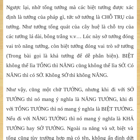
Ngượ
c l
ạ
i, nh
ờ
t
ổ
ng t
ướ
ng mà các bi
ệ
t t
ướ
ng
đượ
c xác
đị
nh là t
ướ
ng c
ủ
a pháp gì, t
ứ
c s
ở
t
ướ
ng là CH
Ỗ
TR
Ụ
c
ủ
a
t
ướ
ng. Nh
ư tướ
ng t
ổ
ng quát c
ủ
a cây hu
ệ
là ch
ỗ
tr
ụ
c
ủ
a
các t
ướ
ng lá dài, bông tr
ắ
ng v.v… Lúc này s
ở
t
ướ
ng
đ
ó
ng
vai trò năng tướ
ng, còn bi
ệ
t t
ướ
ng
đ
ó
ng vai trò sở
t
ướ
ng
(Trong bài g
ọ
i là kh
ả
t
ướ
ng
để
d
ễ
phân bi
ệ
n). BI
Ệ
T
không th
ể
lìa T
Ổ
NG thì N
ĂNG cũ
ng không th
ể
lìa S
Ở
. Có
N
ĂNG thì có SỞ
. Không S
Ở
thì không N
ĂNG.
Như vậ
y, c
ũ
ng m
ộ
t ch
ữ
T
ƯỚ
NG, nh
ưng khi đi vớ
i S
Ở
T
ƯỚ
NG thì nó mang ý ngh
ĩ
a là N
ĂNG TƯỚ
NG, khi
đi
vớ
i T
Ổ
NG T
ƯỚ
NG thì nó mang ý ngh
ĩ
a là BI
Ệ
T T
ƯỚ
NG.
N
ế
u
đi vớ
i N
ĂNG TƯỚ
NG thì nó mang ý ngh
ĩ
a là KH
Ả
T
ƯỚ
NG hay S
Ở
T
ƯỚ
NG. Ngoài ra n
ăng và sở
, bi
ệ
t và
t
ổ
ng c
ũ
ng t
ùy trườ
ng h
ợ
p mà có tên, không
ấ
n
đị
nh d
ứ
t