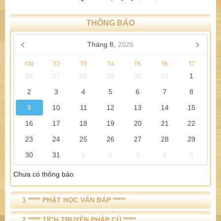
THÔNG BÁO
Tháng 8,
2026
CN
T2
T3
T4
T5
T6
T7
26
27
28
29
30
31
1
2
3
4
5
6
7
8
9
10
11
12
13
14
15
16
17
18
19
20
21
22
23
24
25
26
27
28
29
30
31
1
2
3
4
5
Chưa có thông báo
1 ***** PHẬT HỌC VẤN ĐÁP *****
2 ***** TÍCH TRUYỆN PHÁP CÚ *****