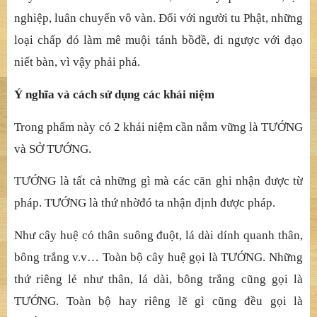
nghi
ệ
p, luân chuy
ể
n
vô vàn. Đố
i v
ớ
i ng
ườ
i tu Ph
ậ
t, nh
ữ
ng
lo
ạ
i ch
ấ
p
đ
ó
làm mê muộ
i tánh b
ồ
đề
,
đi ngượ
c v
ớ
i
đạ
o
ni
ế
t bàn, vì v
ậ
y ph
ả
i phá.
Ý nghĩ
a và cách s
ử
d
ụ
ng các khái ni
ệ
m
Trong phẩ
m này có 2 khái ni
ệ
m c
ầ
n n
ắ
m v
ữ
ng là T
ƯỚ
NG
và S
Ở
T
ƯỚ
NG.
TƯỚ
NG là t
ấ
t c
ả
nh
ữ
ng gì mà các c
ăn ghi nhậ
n
đượ
c t
ừ
pháp. T
ƯỚ
NG là th
ứ
nh
ờ
đ
ó
ta nhậ
n
đị
nh
đượ
c pháp.
Như cây huệ
có thân suông
đuộ
t, lá dài dính quanh thân,
bông tr
ắ
ng v.v… Toàn b
ộ
cây hu
ệ
g
ọ
i là T
ƯỚ
NG. Nh
ữ
ng
th
ứ
riêng l
ẻ
nh
ư thân, lá dài, bông trắ
ng c
ũ
ng g
ọ
i là
T
ƯỚ
NG. Toàn b
ộ
hay riêng
lẽ
gì c
ũ
ng
đề
u g
ọ
i là