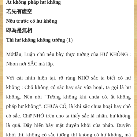
Ắ
t không pháp h
ư không
若先有虛空
Nế
u tr
ướ
c có h
ư không
即為是無相
Thì hư không không tướ
ng
(1)
Mở
đầ
u, Lu
ậ
n ch
ủ
nêu bày th
ự
c t
ướ
ng c
ủ
a H
Ư KHÔNG :
Nhơn nơi SẮ
C mà l
ậ
p.
Vớ
i cái nhìn hi
ệ
n t
ạ
i, rõ ràng NH
Ờ
s
ắ
c ta bi
ế
t có h
ư
không : Chỗ
không có s
ắ
c hay s
ắ
c v
ừ
a ho
ạ
i, ta g
ọ
i là h
ư
không. Nên nói “Tướ
ng không khi ch
ưa có, ắ
t không
pháp h
ư không”. CHƯA CÓ, là khi sắ
c ch
ưa hoạ
i hay ch
ỗ
có s
ắ
c. Ch
ữ
NH
Ờ
trên cho ta th
ấ
y s
ắ
c là nhân, h
ư không
là quả
.
Đ
â
y hiể
n bày m
ặ
t duyên kh
ở
i c
ủ
a pháp. Duyên
kh
ở
i thì, không có s
ắ
c t
ướ
ng thì không có h
ư không, mà