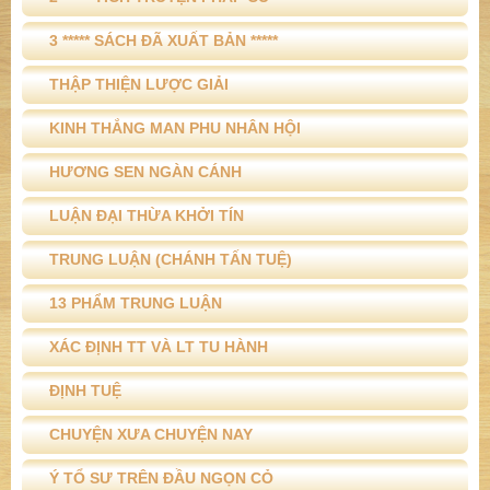
3 ***** SÁCH ĐÃ XUẤT BẢN *****
THẬP THIỆN LƯỢC GIẢI
KINH THẮNG MAN PHU NHÂN HỘI
HƯƠNG SEN NGÀN CÁNH
LUẬN ĐẠI THỪA KHỞI TÍN
TRUNG LUẬN (CHÁNH TẤN TUỆ)
13 PHẨM TRUNG LUẬN
XÁC ĐỊNH TT VÀ LT TU HÀNH
ĐỊNH TUỆ
CHUYỆN XƯA CHUYỆN NAY
Ý TỔ SƯ TRÊN ĐẦU NGỌN CỎ