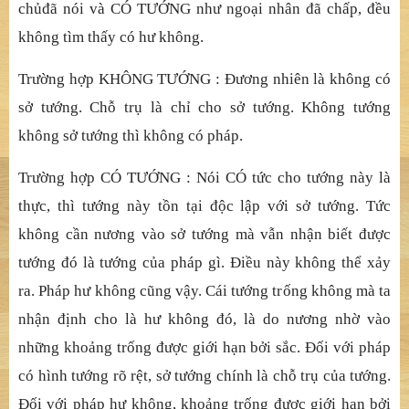
ch
ủ
đ
ã
nói và CÓ TƯỚ
NG nh
ư ngoạ
i nhân
đ
ã
chấ
p,
đề
u
không tìm th
ấ
y có
hư không.
Trườ
ng h
ợ
p KHÔNG T
ƯỚ
NG :
Đương nhiên là không có
sở
t
ướ
ng. Ch
ỗ
tr
ụ
là ch
ỉ
cho s
ở
t
ướ
ng. Không t
ướ
ng
không s
ở
t
ướ
ng thì không có pháp.
Trườ
ng h
ợ
p CÓ T
ƯỚ
NG : Nói CÓ t
ứ
c cho t
ướ
ng này là
th
ự
c, thì t
ướ
ng này t
ồ
n t
ạ
i
độ
c l
ậ
p v
ớ
i s
ở
t
ướ
ng. T
ứ
c
không c
ần nương vào sở
t
ướ
ng mà v
ẫ
n nh
ậ
n bi
ế
t
đượ
c
t
ướ
ng
đ
ó
là tướ
ng c
ủ
a pháp gì.
Điề
u này không th
ể
x
ả
y
ra. Pháp h
ư không cũ
ng v
ậ
y. Cái t
ướ
ng tr
ố
ng không mà ta
nh
ậ
n
đị
nh cho là h
ư không đ
ó
, là do nương nhờ
vào
nh
ữ
ng kho
ả
ng tr
ố
ng
đượ
c gi
ớ
i h
ạ
n b
ở
i s
ắ
c.
Đố
i v
ớ
i pháp
có hình t
ướ
ng rõ r
ệ
t, s
ở
t
ướ
ng chính là ch
ỗ
tr
ụ
c
ủ
a t
ướ
ng.
Đố
i v
ớ
i pháp h
ư không, khoả
ng tr
ố
ng
đượ
c gi
ớ
i h
ạ
n b
ở
i