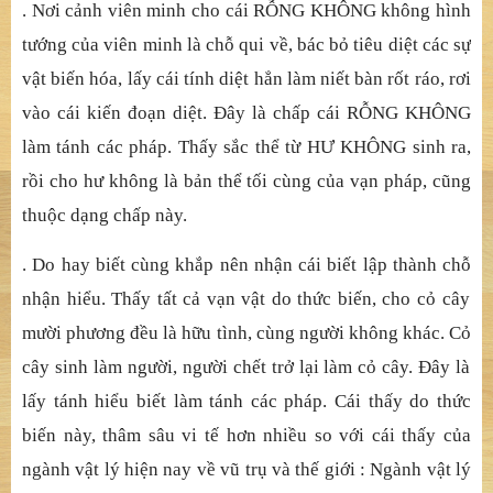
. Nơi cả
nh viên minh cho cái R
Ỗ
NG KHÔNG không hình
t
ướ
ng c
ủ
a viên minh là ch
ỗ qui về
, bác b
ỏ
tiêu di
ệ
t các s
ự
v
ậ
t bi
ế
n hóa, l
ấ
y cái tính di
ệ
t h
ẳ
n làm ni
ế
t bàn r
ố
t ráo, r
ơi
vào cái kiế
n
đoạ
n di
ệ
t.
Đ
â
y là chấ
p cái R
Ỗ
NG KHÔNG
làm tánh các pháp. Th
ấ
y s
ắ
c th
ể
t
ừ
H
Ư KHÔNG sinh ra,
rồ
i cho h
ư không là bả
n th
ể
t
ố
i cùng c
ủ
a v
ạ
n pháp, c
ũ
ng
thu
ộ
c d
ạ
ng ch
ấ
p này.
. Do hay biế
t cùng kh
ắ
p nên nh
ậ
n cái bi
ế
t l
ậ
p thành ch
ỗ
nh
ậ
n hi
ể
u. Th
ấ
y t
ấ
t c
ả
v
ạ
n v
ậ
t do th
ứ
c bi
ế
n, cho c
ỏ
cây
m
ườ
i ph
ương đề
u là h
ữ
u tình, cùng ng
ườ
i không khác. C
ỏ
cây sinh làm ng
ườ
i, n
gườ
i ch
ế
t tr
ở
l
ạ
i làm c
ỏ
cây.
Đ
â
y là
lấ
y tánh hi
ể
u bi
ế
t làm tánh các pháp. Cái th
ấ
y do th
ứ
c
bi
ế
n này, thâm sâu vi t
ế
h
ơn nhiề
u so v
ớ
i cái th
ấ
y c
ủ
a
ngành v
ậ
t lý hi
ệ
n nay v
ề
v
ũ
tr
ụ
và th
ế
gi
ớ
i : Ngành v
ậ
t lý