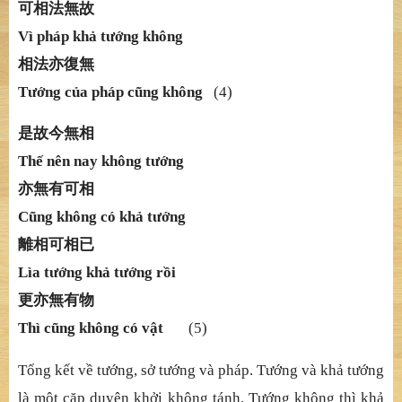
可相法無故
Vì pháp khả
t
ướ
ng không
相法亦復無
Tướ
ng c
ủ
a pháp c
ũ
ng không
(4)
是故今無相
Thế
nên nay không t
ướ
ng
亦無有可相
Cũ
ng không có kh
ả
t
ướ
ng
離相可相已
Lìa tướ
ng kh
ả
t
ướ
ng r
ồ
i
更亦無有物
Thì cũ
ng không có v
ậ
t
(5)
Tổ
ng k
ế
t v
ề
t
ướ
ng, s
ở
t
ướ
ng và pháp. T
ướ
ng và kh
ả
t
ướ
ng
là m
ộ
t c
ặ
p duyên kh
ở
i không tánh. T
ướ
ng không thì kh
ả