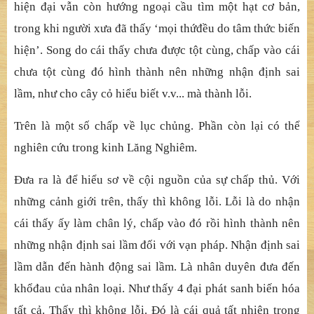
hi
ệ
n
đạ
i v
ẫ
n còn h
ướ
ng ngo
ạ
i c
ầ
u tìm m
ộ
t h
ạ
t c
ơ bả
n,
trong khi ng
ườ
i x
ưa đ
ã
thấ
y ‘m
ọ
i th
ứ
đề
u do tâm th
ứ
c bi
ế
n
hi
ệ
n’. Song do cái th
ấ
y ch
ưa đượ
c t
ộ
t cùng, ch
ấ
p vào cái
ch
ưa tộ
t cùng
đ
ó
hình thành nên nhữ
ng nh
ậ
n
đị
nh sai
l
ầ
m, nh
ư cho cây cỏ
hi
ể
u bi
ế
t v.v... mà thành l
ỗ
i.
Trên là mộ
t s
ố
ch
ấ
p v
ề
l
ụ
c ch
ủ
ng.
Phầ
n còn l
ạ
i có th
ể
nghiên c
ứ
u trong kinh L
ăng Nghiêm.
Đưa ra là để
hi
ể
u s
ơ về
c
ộ
i ngu
ồ
n c
ủ
a s
ự
ch
ấ
p th
ủ
. V
ớ
i
nh
ữ
ng c
ả
nh gi
ớ
i trên, th
ấ
y thì không l
ỗ
i. L
ỗ
i là do nh
ậ
n
cái th
ấ
y
ấ
y làm chân lý, ch
ấ
p vào
đ
ó
rồ
i hình thành nên
nh
ữ
ng nh
ậ
n
đị
nh sai l
ầ
m
đố
i v
ớ
i
vạ
n pháp. Nh
ậ
n
đị
nh sai
l
ầ
m d
ẫ
n
đế
n hành
độ
ng sai l
ầ
m. L
à nhân duyên đưa đế
n
kh
ổ
đau củ
a nhân lo
ạ
i. Nh
ư thấ
y 4
đạ
i phát sanh bi
ế
n hóa
t
ấ
t c
ả
. Th
ấ
y thì không l
ỗ
i.
Đ
ó
là cái quả
t
ấ
t nhiên trong