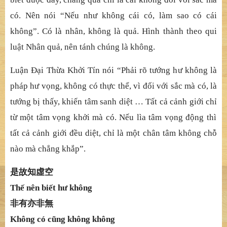
bi
ế
t
đượ
c
đ
â
y, chẳ
ng qua ch
ỉ
là cái không
đố
i v
ớ
i s
ắ
c mà
có. Nên nói “N
ế
u nh
ư không cái có, làm sao có cái
không”. Có là nhân, không là quả
. Hình thành theo qui
lu
ậ
t Nhân qu
ả
, nên tánh chúng là không.
Luậ
n
Đạ
i Th
ừ
a Kh
ở
i Tín nói “Ph
ả
i rõ t
ướ
ng h
ư không là
pháp hư vọ
ng, kh
ông có thự
c th
ể
, vì
đố
i v
ớ
i s
ắ
c mà có, là
t
ướ
ng b
ị
th
ấ
y, khi
ế
n tâm sanh di
ệ
t … T
ấ
t c
ả
c
ả
nh gi
ớ
i ch
ỉ
t
ừ
m
ộ
t tâm v
ọ
ng kh
ở
i mà có. N
ế
u lìa tâm v
ọ
ng
độ
ng thì
t
ấ
t c
ả
c
ả
nh gi
ớ
i
đề
u di
ệ
t, ch
ỉ
l
à mộ
t chân tâm không ch
ỗ
nào mà ch
ẳ
ng kh
ắ
p”.
是故知虛空
Thế
nên bi
ế
t h
ư không
非有亦非無
Không có cũ
ng không không