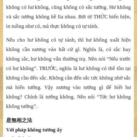
không có hư không, cũ
ng không có s
ắ
c t
ướ
ng. H
ư không
và sắ
c t
ướ
ng không h
ề
lìa nhau. B
ở
i t
ừ
TH
Ứ
C bi
ế
n hi
ệ
n,
in tu
ồ
ng nh
ư có, mà thự
c không có t
ự
tánh.
Nế
u cho h
ư không có tự
tánh, thì h
ư không xuấ
t hi
ệ
n
không c
ầ
n n
ương vào bấ
t c
ứ
gì. Ngh
ĩ
a là, c
ó sắ
c hay
không s
ắ
c, h
ư không vẫ
n th
ườ
ng tr
ụ
. Nên nói “N
ế
u tr
ướ
c
có h
ư không”. TRƯỚ
C, ngh
ĩ
a là h
ư không có thể
t
ồ
n t
ạ
i
không c
ầ
n
đế
n s
ắ
c. Không c
ầ
n
đế
n s
ắ
c t
ứ
c kh
ông nhờ
s
ắ
c
mà hi
ể
n t
ướ
ng. V
ậ
y n
ương vào tướ
ng gì
để
bi
ế
t h
ư
không? Chính là tướ
ng không. Nên
nói “Tứ
c h
ư không
không tướ
ng”.
是無相之法
Vớ
i pháp không t
ướ
ng
ấ
y