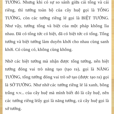
T
ƯỚ
NG. Nh
ưng khi có sự
so sánh gi
ữ
a cái t
ổ
ng và cái
riêng, thì t
ướ
ng toàn b
ộ
c
ủ
a cây hu
ệ
g
ọ
i là T
Ổ
NG
T
ƯỚ
NG, còn các t
ướ
ng riêng l
ẻ
g
ọ
i là BI
Ệ
T T
ƯỚ
NG.
Nh
ư vậ
y, t
ướ
ng t
ổ
ng và bi
ệ
t c
ủ
a m
ộ
t pháp không lìa
nhau.
Đ
ã
có tổ
ng t
ứ
c có bi
ệ
t,
đ
ã
có biệ
t t
ứ
c có t
ổ
ng. T
ổ
ng
t
ướ
ng và bi
ệ
t t
ướ
ng làm duyên kh
ở
i cho nhau cùng sanh
kh
ở
i. Có cùng có, không cùng không.
Nhờ
các bi
ệ
t t
ướ
ng mà nh
ậ
n
đượ
c t
ổ
ng t
ướ
ng, nên bi
ệ
t
t
ướ
ng
đ
ó
ng vai trò năng tạ
o (t
ạ
o ra), g
ọ
i là N
ĂNG
TƯỚ
NG, t
ổ
ng t
ướ
ng
đ
ó
ng vai trò sở
t
ạ
o (
đượ
c t
ạ
o ra) g
ọ
i
là S
Ở
T
ƯỚ
NG. Nh
ư nhờ
các t
ướ
ng riêng l
ẻ
lá xanh, bông
tr
ắ
ng v.v... c
ủ
a cây hu
ệ
mà mình bi
ế
t
đ
ó
là cây huệ
, nên
các t
ướ
ng riêng l
ẻ
ấ
y g
ọ
i là n
ăng tướ
ng, c
ả
cây hu
ệ
g
ọ
i là
s
ở
t
ướ
ng.