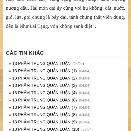
n
ương đ
â
u. Hai món đạ
i
ấ
y cùng v
ớ
i h
ư không, đấ
t, n
ướ
c,
gió, l
ử
a, g
ọ
i chung là b
ả
y
đạ
i, tánh chúng th
ậ
t viên dung,
đề
u là Nh
ư Lai Tạ
ng, v
ố
n không sanh di
ệ
t”.
CÁC TIN KHÁC
»
13 PHẨM TRUNG QUÁN LUẬN
(04/04)
»
13 PHẨM TRUNG QUÁN LUẬN (1)
(04/04)
»
13 PHẨM TRUNG QUÁN LUẬN (2)
(04/04)
»
13 PHẨM TRUNG QUÁN LUẬN (3)
(04/04)
»
13 PHẨM TRUNG QUÁN LUẬN (4)
(04/04)
»
13 PHẨM TRUNG QUÁN LUẬN (6)
(04/04)
»
13 PHẨM TRUNG QUÁN LUẬN (7)
(04/04)
»
13 PHẨM TRUNG QUÁN LUẬN (8)
(04/04)
»
13 PHẨM TRUNG QUÁN LUẬN (9)
(03/04)
»
13 PHẨM TRUNG QUÁN LUẬN (10)
(03/04)