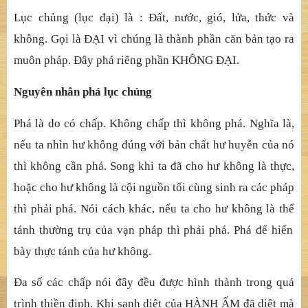
Lụ
c ch
ủ
ng (l
ụ
c
đạ
i) là :
Đấ
t, n
ướ
c, gió, l
ử
a, th
ứ
c và
không. G
ọ
i là
ĐẠ
I vì chúng là thành ph
ầ
n c
ăn bả
n t
ạ
o ra
m
uôn pháp. Đ
â
y phá riêng phầ
n KHÔNG
ĐẠ
I.
Nguyên nhân phá lụ
c ch
ủ
ng
Phá là do có chấ
p. Không ch
ấ
p thì không phá. Ngh
ĩ
a là,
n
ế
u ta nhìn h
ư không đ
ú
ng vớ
i b
ả
n ch
ấ
t h
ư huyễ
n c
ủ
a nó
thì không c
ầ
n phá. Song khi ta
đ
ã
cho hư không là thự
c,
ho
ặ
c cho h
ư không là cộ
i ngu
ồ
n t
ố
i cùng sinh ra các pháp
thì ph
ả
i phá. Nói cách khác, n
ế
u ta cho h
ư không là thể
tánh th
ườ
ng tr
ụ
c
ủ
a v
ạ
n pháp thì ph
ả
i phá. Phá
để
hi
ể
n
bày th
ự
c tánh c
ủ
a h
ư không.
Đa số
các ch
ấ
p nói
đ
â
y đề
u
đượ
c hình thành trong quá
trình thi
ề
n
đị
nh.
Khi sanh diệ
t c
ủ
a HÀNH
Ấ
M
đ
ã
diệ
t mà