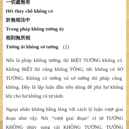
一切處無有
Hế
t th
ả
y ch
ỗ
không có
於無相法中
Trong pháp không tướ
ng
ấ
y
相則無所相
Tướ
ng
ắ
t không s
ở
t
ướ
ng
(2)
Nế
u là pháp không t
ướ
ng, thì BI
Ệ
T T
ƯỚ
NG không có.
Không BI
Ệ
T thì c
ũ
ng không T
Ổ
NG, t
ứ
c k
hông có SỞ
T
ƯỚ
NG. Không có t
ướ
ng và s
ở
t
ướ
ng thì pháp c
ũ
ng
không.
Đ
â
y là lậ
p lu
ậ
n
đầ
u tiên dùng
để
phá h
ư không
khi cho hư không có tự
tánh.
Ngoạ
i nhân không b
ằ
ng lòng v
ớ
i cách lý lu
ậ
n v
ượ
t giai
đoạ
n nh
ư vậ
y. Nói “v
ượ
t giai
đoạ
n” vì t
ừ
T
ƯỚ
NG
KHÔNG nh
ả
y sang cái KHÔNG T
ƯỚ
NG. T
ƯỚ
NG