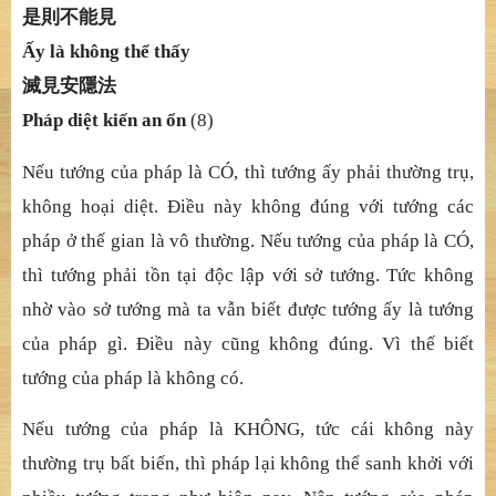
是則不能見
Ấ
y là không th
ể
th
ấ
y
滅見安隱法
Pháp diệ
t ki
ế
n an
ổ
n
(8)
Nế
u t
ướ
ng c
ủ
a pháp là CÓ, thì t
ướ
ng
ấ
y ph
ả
i th
ườ
ng tr
ụ
,
không ho
ạ
i di
ệ
t.
Điề
u này không
đ
ú
ng vớ
i t
ướ
ng các
pháp
ở
th
ế
gian là vô th
ườ
ng. N
ế
u t
ướ
ng c
ủ
a pháp là CÓ,
thì t
ướ
ng ph
ả
i t
ồ
n t
ạ
i
độ
c l
ậ
p v
ớ
i s
ở
t
ướ
ng. T
ứ
c không
nh
ờ
vào s
ở
t
ướ
ng mà ta v
ẫ
n bi
ế
t
đượ
c t
ướ
ng
ấ
y là t
ướ
ng
c
ủ
a pháp gì.
Điề
u này c
ũ
ng không
đ
ú
ng. Vì thế
bi
ế
t
t
ướ
ng c
ủ
a pháp là không có.
Nế
u t
ướ
ng c
ủ
a pháp là KHÔNG, t
ứ
c cái không này
th
ườ
ng tr
ụ
b
ấ
t bi
ế
n, thì pháp l
ạ
i không th
ể
sanh kh
ở
i v
ớ
i