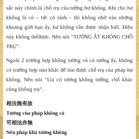
s
ắ
c này chính là ch
ỗ
tr
ụ
c
ủ
a t
ướ
ng h
ư không. Khi cho hư
không là có – tứ
c có tánh – thì không nh
ờ
vào nh
ữ
ng
kho
ả
ng gi
ớ
i h
ạ
n
ấ
y, h
ư không vẫ
n
đượ
c nh
ậ
n bi
ế
t.
Điề
u
này không th
ể
đượ
c. Nên nói “T
ƯỚ
NG
Ắ
T KHÔNG CH
Ỗ
TR
Ụ
”.
Ngoài 2 trườ
ng h
ợ
p không t
ướ
ng và có t
ướ
ng
ấ
y, không
có tr
ườ
ng h
ợ
p nào khác
để
tìm
đượ
c ch
ỗ
tr
ụ
c
ủ
a pháp h
ư
không. Nên nói “Lìa có tướ
ng không t
ướ
ng, ch
ỗ
khác
c
ũ
ng không t
rụ
”.
相法無有故
Tướ
ng c
ủ
a pháp không có
可相法亦無
Nên pháp khả
t
ướ
ng không