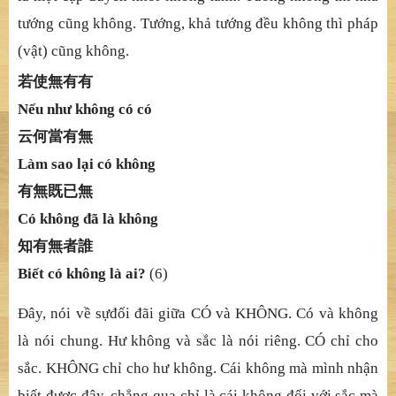
t
ướ
ng c
ũ
ng không. T
ướ
ng, kh
ả
t
ướ
ng
đề
u không thì pháp
(v
ậ
t) c
ũ
ng không.
若使無有有
Nế
u nh
ư không có có
云何當有無
Làm sao lạ
i có không
有無既已無
Có không đ
ã
là không
知有無者誰
Biế
t có không là ai?
(6)
Đ
â
y, nói về
s
ự
đố
i
đ
ã
i giữ
a CÓ và KHÔNG. Có và không
là nói chung. H
ư không và sắ
c là nói riêng. CÓ ch
ỉ
cho
s
ắ
c. KHÔNG ch
ỉ
cho h
ư không. Cái không mà mình nhậ
n