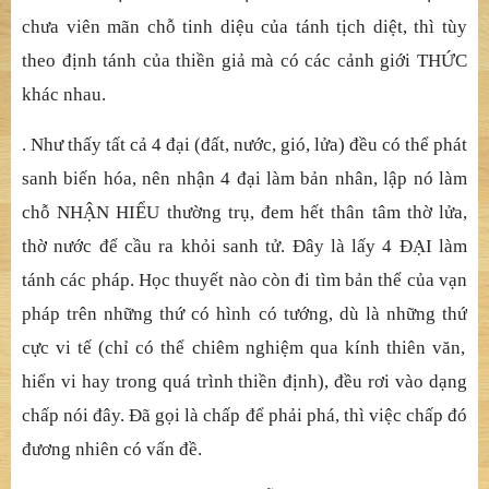
ch
ưa viên mãn chỗ
tinh di
ệ
u c
ủ
a tánh t
ị
ch di
ệ
t, thì tùy
theo
đị
nh tánh c
ủ
a thi
ề
n gi
ả
mà có các c
ả
nh gi
ớ
i TH
Ứ
C
khác nhau.
. Như thấ
y t
ấ
t c
ả
4
đạ
i (
đấ
t, n
ướ
c, gió, l
ử
a)
đề
u có th
ể
phát
sanh bi
ế
n hóa, nên nh
ậ
n 4
đạ
i làm
bả
n nhân, l
ậ
p nó làm
ch
ỗ
NH
Ậ
N HI
Ể
U th
ườ
ng tr
ụ
,
đem hế
t thân tâm th
ờ
l
ử
a,
th
ờ
n
ướ
c
để
c
ầ
u ra kh
ỏ
i sanh t
ử
.
Đ
â
y là lấ
y 4
ĐẠ
I làm
tánh các pháp. H
ọ
c thuy
ế
t nào còn
đi tìm bả
n th
ể
c
ủ
a v
ạ
n
pháp trên nh
ữ
ng th
ứ
có hình có t
ướ
ng, dù là nh
ữ
ng th
ứ
c
ự
c vi t
ế
(ch
ỉ
có
thể
chiêm nghi
ệ
m qua kính thiên v
ăn,
hiể
n vi hay trong quá trình thi
ề
n
đị
nh),
đề
u r
ơi vào dạ
ng
ch
ấ
p nói
đ
â
y. Đ
ã
gọ
i là ch
ấ
p
để
ph
ả
i phá, thì vi
ệ
c ch
ấ
p
đ
ó
đương nhiên có vấ
n
đề
.