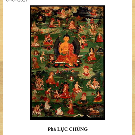
04/04/2017
Phá LỤ
C CH
Ủ
NG