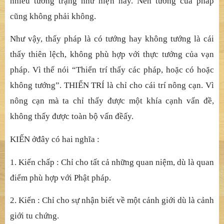
nhi
ề
u t
ướ
ng tr
ạ
ng nh
ư hiệ
n nay. Nên t
ướ
ng c
ủ
a pháp
c
ũ
ng không ph
ả
i không.
Như vậ
y, th
ấy pháp là có tướ
ng hay không t
ướ
ng là cái
th
ấ
y thiên l
ệ
ch, không phù h
ợ
p v
ớ
i th
ự
c t
ướ
ng c
ủ
a v
ạ
n
pháp. Vì th
ế
nói “Thi
ể
n trí th
ấ
y các pháp, ho
ặ
c có ho
ặ
c
không t
ướ
ng”. THI
Ể
N TRÍ là ch
ỉ
cho cái trí nông c
ạ
n. Vì
nông c
ạ
n mà ta ch
ỉ
th
ấ
y
đượ
c m
ộ
t khía c
ạ
nh v
ấ
n
đề
,
không th
ấ
y
đượ
c toàn b
ộ
v
ấ
n
đề
ấ
y.
KIẾ
N
ở
đ
â
y có hai nghĩ
a :
1. Kiế
n ch
ấ
p : Ch
ỉ
cho t
ấ
t c
ả
nh
ữ
ng quan ni
ệ
m, dù là quan
điể
m phù h
ợ
p v
ớ
i Ph
ậ
t pháp.
2. Kiế
n : Ch
ỉ
cho s
ự
nh
ậ
n bi
ế
t v
ề
m
ộ
t c
ả
nh gi
ớ
i dù là c
ả
nh
gi
ớ
i tu ch
ứ
ng.