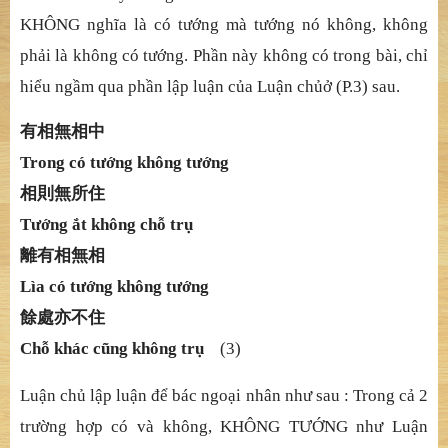
KHÔNG ngh
ĩ
a là có t
ướ
ng mà t
ướ
ng nó không, không
ph
ả
i là không có t
ướ
ng. Ph
ầ
n này không có trong bài, ch
ỉ
hi
ể
u ng
ầ
m qua ph
ầ
n l
ậ
p lu
ậ
n c
ủ
a Lu
ậ
n ch
ủ
ở
(P.3) sau.
有相無相中
Trong có tướ
ng không t
ướ
ng
相則無所住
Tướ
ng
ắ
t
không chỗ
tr
ụ
離有相無相
Lìa có tướ
ng không t
ướ
ng
餘處亦不住
Chỗ
khác c
ũ
ng không tr
ụ
(3)
Luậ
n ch
ủ
l
ậ
p lu
ậ
n
để
bác ngo
ạ
i nhân nh
ư sau : Trong cả
2
tr
ườ
ng h
ợ
p có và không, KHÔNG T
ƯỚ
NG nh
ư Luậ
n