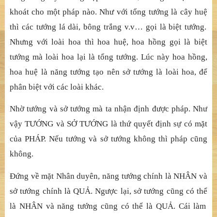
khoát cho m
ộ
t pháp nào. Nh
ư vớ
i t
ổ
ng t
ướ
ng là cây hu
ệ
thì các t
ướng lá dài, bông trắ
ng v.v… g
ọ
i là bi
ệ
t t
ướ
ng.
Nh
ưng vớ
i loài hoa thì hoa hu
ệ
, hoa h
ồ
ng g
ọ
i là bi
ệ
t
t
ướ
ng mà loài hoa l
ạ
i là t
ổ
ng t
ướ
ng. Lúc này hoa h
ồ
ng,
hoa hu
ệ
là n
ăng tướ
ng t
ạ
o nên s
ở
t
ướ
ng là loài hoa,
để
phân bi
ệ
t v
ớ
i các loài khác.
Nhờ
t
ướ
ng và s
ở
t
ướ
ng mà ta nh
ậ
n
đị
nh
đượ
c pháp. Nh
ư
vậ
y T
ƯỚ
NG và S
Ở
T
ƯỚ
NG là th
ứ
quy
ế
t
đị
nh s
ự
có m
ặ
t
c
ủ
a PHÁP. N
ế
u t
ướ
ng và s
ở
t
ướ
ng không thì pháp c
ũ
ng
không.
Đứ
ng v
ề
m
ặ
t Nhân duyên, n
ăng tướ
ng chính là NHÂN và
s
ở
t
ướ
ng chính là QU
Ả
. Ng
ượ
c l
ạ
i, s
ở
t
ướ
ng c
ũ
ng có th
ể
là NH
ÂN và năng tướ
ng c
ũ
ng có th
ể
là QU
Ả
. Cái làm