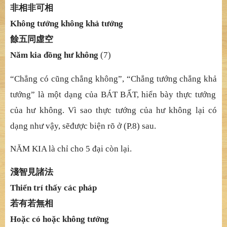
非相非可相
Không tướ
ng không kh
ả
t
ướ
ng
餘五同虛空
Năm kia đồ
ng h
ư không
(7)
“Chẳ
ng có c
ũ
ng ch
ẳ
ng không”, “Ch
ẳ
ng t
ướ
ng ch
ẳ
ng kh
ả
t
ướ
ng” là m
ộ
t d
ạ
ng c
ủ
a BÁT B
Ấ
T, hi
ể
n bày th
ự
c t
ướ
ng
c
ủ
a h
ư không. Vì sao thự
c t
ướ
ng c
ủ
a h
ư không lạ
i có
d
ạ
ng nh
ư vậ
y, s
ẽ
đượ
c bi
ệ
n rõ
ở
(P.8) sau.
NĂM KIA là chỉ
cho 5
đạ
i còn l
ạ
i.
淺智見諸法
Thiể
n trí th
ấ
y các pháp
若有若無相
Hoặ
c có ho
ặ
c không t
ướ
ng