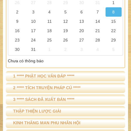
26
27
28
29
30
31
1
2
3
4
5
6
7
8
9
10
11
12
13
14
15
16
17
18
19
20
21
22
23
24
25
26
27
28
29
30
31
1
2
3
4
5
Chưa có thông báo
1 ***** PHẬT HỌC VẤN ĐÁP *****
2 ***** TÍCH TRUYỆN PHÁP CÚ *****
3 ***** SÁCH ĐÃ XUẤT BẢN *****
THẬP THIỆN LƯỢC GIẢI
KINH THẮNG MAN PHU NHÂN HỘI