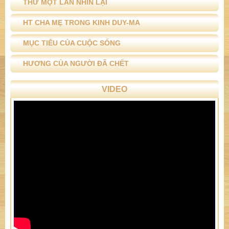
THỬ MỘT LẦN NHÌN LẠI
HT CHA MẸ TRONG KINH DUY-MA
MỤC TIÊU CỦA CUỘC SỐNG
HƯƠNG CỦA NGƯỜI ĐÃ CHẾT
VIDEO