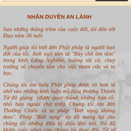
NHÂN DUYÊN AN LÀNH
Sau những thăng trầm của cuộc đời, tôi đến với
Đạo năm 36 tuổi.
Người giúp tôi biết đến Phật pháp là người bạn
đời của tôi. Anh ngộ tâm từ "Bảy chỗ tìm tâm"
trong kinh Lăng Nghiêm, buông tất cả, chay
trường và chuyên tâm cho việc tham cứu và tu
học.
Chúng tôi tìm hiểu Phật pháp được rõ hơn là
nhờ vào những kinh luận mà Hòa thượng Thanh
Từ đã giảng (được quay thành những bản rô-
nhô bán ngoài chợ trời). Chúng tôi tìm đến
Thường Chiếu và tu pháp "Biết vọng không
theo".
Pháp "Biết vọng" ấy đã mang lại cho
chúng tôi những điều kỳ diệu khó nói. Nó đã
khiến cuộc sống của chúng tôi thay đổi. Từ tư