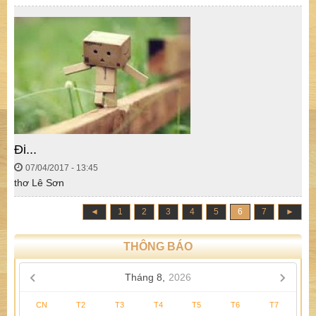
Đi...
07/04/2017 - 13:45
thơ Lê Sơn
◄
1
2
3
4
5
6
7
►
THÔNG BÁO
Tháng 8,
2026
CN
T2
T3
T4
T5
T6
T7