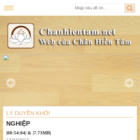
LÝ DUYÊN KHỞI
NGHIỆP
|00:54:04| & |7.73MB|