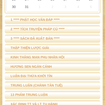
30
31
1
2
3
4
5
1 ***** PHẬT HỌC VẤN ĐÁP *****
2 ***** TÍCH TRUYỆN PHÁP CÚ *****
3 ***** SÁCH ĐÃ XUẤT BẢN *****
THẬP THIỆN LƯỢC GIẢI
KINH THẮNG MAN PHU NHÂN HỘI
HƯƠNG SEN NGÀN CÁNH
LUẬN ĐẠI THỪA KHỞI TÍN
TRUNG LUẬN (CHÁNH TẤN TUỆ)
13 PHẨM TRUNG LUẬN
XÁC ĐỊNH TT VÀ LT TU HÀNH