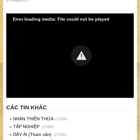
17/04/2017
Error loading media: File could not be played
CÁC TIN KHÁC
»
NHÂN THIÊN THỪA
(17/04)
»
TẤP NGHIỆP
(17/04)
»
DÂY ÁI (Tham vấn)
(17/04)