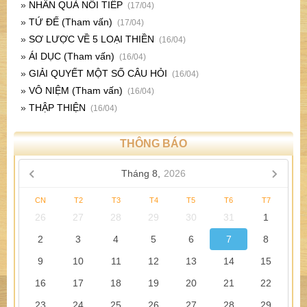
»
NHÂN QUẢ NỐI TIẾP
(17/04)
»
TỨ ĐẾ (Tham vấn)
(17/04)
»
SƠ LƯỢC VỀ 5 LOẠI THIỀN
(16/04)
»
ÁI DỤC (Tham vấn)
(16/04)
»
GIẢI QUYẾT MỘT SỐ CÂU HỎI
(16/04)
»
VÔ NIỆM (Tham vấn)
(16/04)
»
THẬP THIỆN
(16/04)
THÔNG BÁO
Tháng 8,
2026
CN
T2
T3
T4
T5
T6
T7
26
27
28
29
30
31
1
2
3
4
5
6
7
8
9
10
11
12
13
14
15
16
17
18
19
20
21
22
23
24
25
26
27
28
29