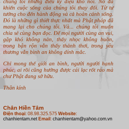
chúng tôi những điều kỳ diệu khó nói. Nó đã
khiến cuộc sống của chúng tôi thay đổi. Từ tư
tưởng cho đến hành động và cả hoàn cảnh sống.
Đó là những gì thiết thực nhất mà Phật pháp đã
mang lại cho chúng tôi. Và... chúng tôi muốn
chia sẻ cùng bạn đọc. Để mọi người cùng an vui,
gặp khó không nản, thấy nhọc không buồn,
trong bận rộn vẫn thấy thảnh thơi, trong yêu
thương vẫn bình an không dính mắc.
Chỉ mong thế giới an bình, người người hạnh
phúc, ai rồi cũng hưởng được cái lạc rốt ráo mà
chư Phật đang sở hữu.
Thân kính
Chân Hiền Tâm
Điện thoại
: 08.98.325.575
Website
:
chanhientam.net
Email
:
chanhientam@yahoo.com.vn