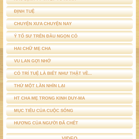
ĐỊNH TUỆ
CHUYỆN XƯA CHUYỆN NAY
Ý TỔ SƯ TRÊN ĐẦU NGỌN CỎ
HAI CHỮ MẸ CHA
VU LAN GỢI NHỚ
CÓ TRÍ TUỆ LÀ BIẾT NHƯ THẬT VỀ...
THỬ MỘT LẦN NHÌN LẠI
HT CHA MẸ TRONG KINH DUY-MA
MỤC TIÊU CỦA CUỘC SỐNG
HƯƠNG CỦA NGƯỜI ĐÃ CHẾT
VIDEO