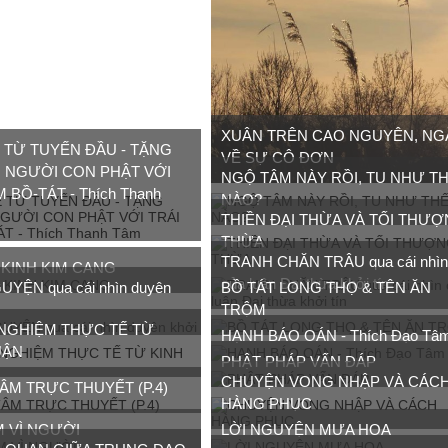
XUÂN TRÊN CAO NGUYÊN, N
 TỪ TUYẾN ĐẦU - TẶNG
VỀ SỰ CÔ ĐƠN
NGƯỜI CON PHẬT VỚI
NGỘ TÂM NÀY RỒI, TU NHƯ T
M BỒ-TÁT - Thích Thanh
NÀO?
THIỀN ĐẠI THỪA VÀ TỐI THƯ
THỪA
TRANH CHĂN TRÂU qua cái nhì
 KINH KIM CANG
của luận Đại thừa khởi tín
YỆN qua cái nhìn duyên
BỒ TÁT LONG THỌ & TÊN ĂN
TRỘM
NGHIỆM THỰC TẾ TỪ
HẠNH BÁO OÁN - Thích Đạo Tâ
UẬN
PHẬT PHÁP VẤN ĐÁP
CHUYỆN VONG NHẬP VÀ CÁC
ÂM TRỰC THUYẾT (P.4)
HÀNG PHỤC
M VÌ NGƯỜI
LỜI NGUYỆN MƯA HOA
 QUAN GIỮA TRUNG ĐẠO