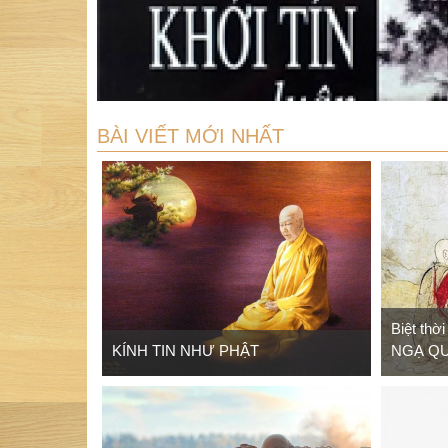
BÀI VIẾT MỚI NHẤT
Biệt thờ
KÍNH TIN NHƯ PHẬT
NGẠ QU