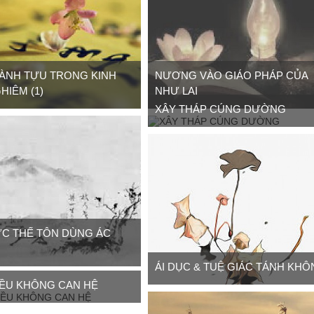
ÀNH TỰU TRONG KINH
NƯƠNG VÀO GIÁO PHÁP CỦA
HIÊM (1)
NHƯ LAI
XÂY THÁP CÚNG DƯỜNG
C THẾ TÔN DÙNG ÁC
ÁI DỤC & TUỆ GIÁC TÁNH KH
ỀU KHÔNG CAN HỆ