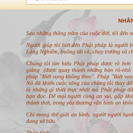
NHÂN
Sau những thăng trầm của cuộc đời, tôi đến 
Người giúp tôi biết đến Phật pháp là người b
Lăng Nghiêm, buông tất cả, chay trường và ch
Chúng tôi tìm hiểu Phật pháp được rõ hơ
giảng (được quay thành những bản rô-nhô b
pháp "Biết vọng không theo".
Pháp "Biết vọn
Nó đã khiến cuộc sống của chúng tôi thay đ
là những gì thiết thực nhất mà Phật pháp đã
bạn đọc. Để mọi người cùng an vui, gặp khó
thảnh thơi, trong yêu thương vẫn bình an khô
Chỉ mong thế giới an bình, người người hạn
đang sở hữu.
Thân kính