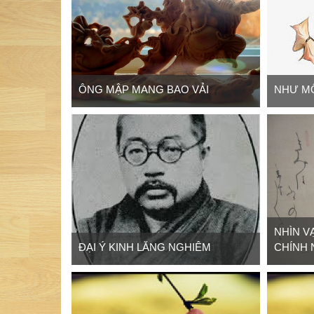
ÔNG MẬP MANG BAO VẢI
NHƯ MỘ
NHÌN V
ĐẠI Ý KINH LĂNG NGHIÊM
CHÍNH 