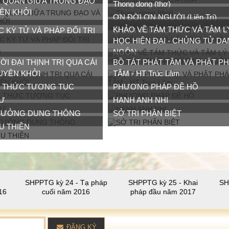
Thong dong (thơ)
ÊN KHỞI
ƠN ĐỜI ƠN NGƯỜI (Liên Trí)
KHẢO VỀ TÁM THỨC VÀ TÂM LY
C KỲ TỬ VÀ PHÁP ĐỐI TRỊ
Ở ĐỜI VUI ĐẠO HÃY TÙY DUY
HỌC HIỆN ĐẠI - CHỦNG TỬ D
NGÔN
̀I ĐẠI THỊNH TRỊ QUA CÁI
BỒ TÁT PHÁT TÂM VÀ PHẬT P
UYÊN KHỞI
TÂM - HT Trúc Lâm
À THỨC TƯƠNG TỤC
PHƯƠNG PHÁP ĐỀ HỒ
GƯ
HẠNH ANH NHI
TƯỞNG DUNG THÔNG
SỞ TRI PHÂN BIỆT
TU THIỀN
HPPTG kỳ 24 - Tạ pháp
SHPPTG kỳ 25 - Khai
SHPPTG kỳ 2
cuối năm 2016
pháp đầu năm 2017
Hưng
ĐĂNG KÝ