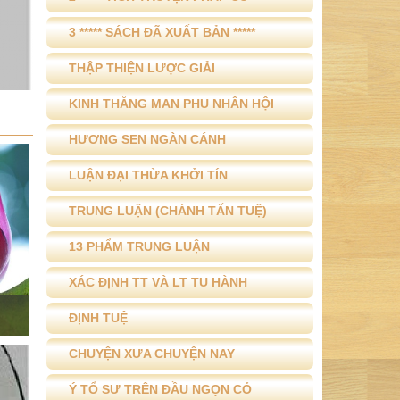
3 ***** SÁCH ĐÃ XUẤT BẢN *****
THẬP THIỆN LƯỢC GIẢI
KINH THẮNG MAN PHU NHÂN HỘI
HƯƠNG SEN NGÀN CÁNH
LUẬN ĐẠI THỪA KHỞI TÍN
TRUNG LUẬN (CHÁNH TẤN TUỆ)
13 PHẨM TRUNG LUẬN
XÁC ĐỊNH TT VÀ LT TU HÀNH
ĐỊNH TUỆ
CHUYỆN XƯA CHUYỆN NAY
Ý TỔ SƯ TRÊN ĐẦU NGỌN CỎ