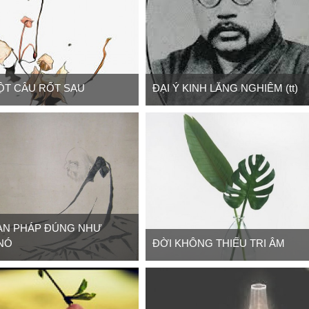
T CÂU RỐT SAU
ĐẠI Ý KINH LĂNG NGHIÊM (tt)
ẠN PHÁP ĐÚNG NHƯ
NÓ
ĐỜI KHÔNG THIẾU TRI ÂM