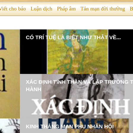
Viết cho báo
Luận dịch
Pháp âm
Tản mạn đời thường
B
CÓ TRÍ TUỆ LÀ BIÊT NHƯ THẬT VỀ...
XÁC ĐỊNH TINH THẦN VÀ LẬP TRƯỜNG 
HÀNH
KINH THẮNG MAN PHU NHÂN HỘI