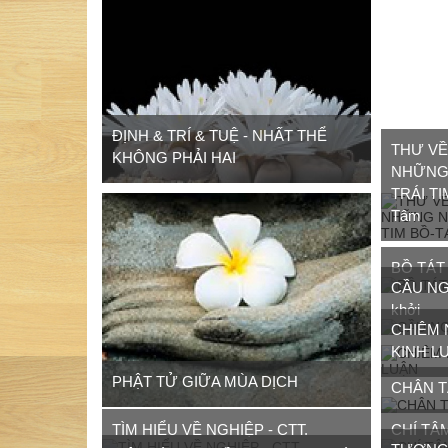
ĐỊNH & TRÍ & TUỆ - NHẤT THỂ
THƯ VỀ
KHÔNG PHẢI HAI
NHỮNG 
TRÁI TI
Tâm
BỒ TÁT
CẦU NGU
khởi
CHIÊM 
KINH L
PHẬT TỬ GIỮA MÙA DỊCH
CHÂN T
TÌM HIỂU VỀ NGHIỆP - CTT.
CHÍ TÂ
TƯƠNG