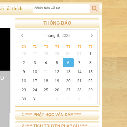
ài tôi thích
THÔNG BÁO
Tháng 8,
2026
CN
T2
T3
T4
T5
T6
T7
26
27
28
29
30
31
1
2
3
4
5
6
7
8
9
10
11
12
13
14
15
TU
16
17
18
19
20
21
22
23
24
25
26
27
28
29
30
31
1
2
3
4
5
1 ***** PHẬT HỌC VẤN ĐÁP *****
2 ***** TÍCH TRUYỆN PHÁP CÚ *****