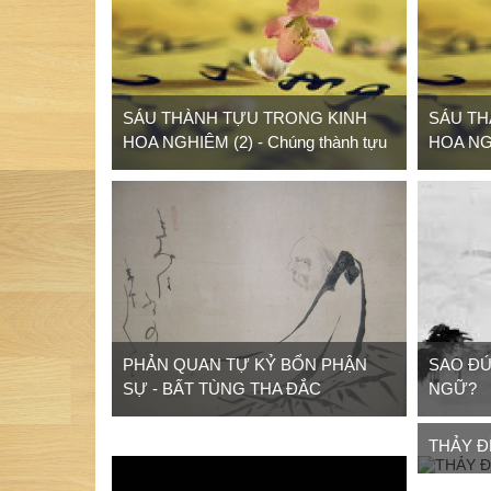
SÁU THÀNH TỰU TRONG KINH
SÁU TH
HOA NGHIÊM (2) - Chúng thành tựu
HOA NG
PHẢN QUAN TỰ KỶ BỔN PHẬN
SAO ĐỨ
SỰ - BẤT TÙNG THA ĐẮC
NGỮ?
THẢY Đ