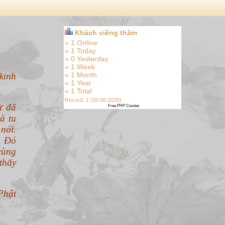
Khách viếng thăm
» 1 Online
» 1 Today
» 0 Yesterday
» 1 Week
kinh
» 1 Month
» 1 Year
» 1 Total
Record: 1 (06.08.2026)
ừ đã
Free PHP Counter
à tu
nói.
. Đó
cùng
thấy
Phật