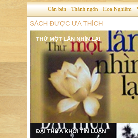
Căn bản
Thánh ngôn
Hoa Nghiêm
SÁCH ĐƯỢC ƯA THÍCH
THỬ MỘT LẦN NHÌN LẠI
ĐẠI THỪA KHỞI TÍN LUẬN