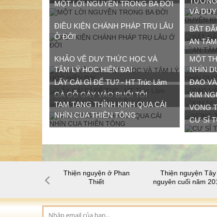
MỘT LỜI NGUYỀN TRONG BA ĐỜI
VÀ DUY
ĐIỀU KIỆN CHÁNH PHÁP TRỤ LÂU
BẤT ĐẮ
Ở ĐỜI
AN TÂM
KHẢO VỀ DUY THỨC HỌC VÀ
MỘT THƠ
TÂM LÝ HỌC HIỆN ĐẠI
NHÌN D
LẤY CÁI GÌ ĐỂ TU? - HT Trúc Lâm
ĐẠO V
GÀ GỖ GÁY VÀO BUỔI TỐI
KIM N
TAM TẠNG THỈNH KINH QUA CÁI
VỌNG 
NHÌN CUA THIỀN TÔNG
CƯ SĨ 
yện
Thiện nguyện ở Phan
Thiện nguyện Tây
S
Thiết
nguyên cuối năm 2016