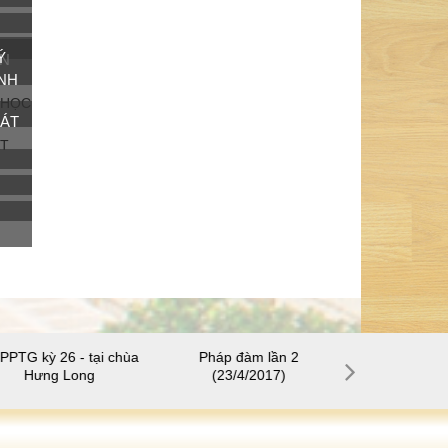
́
ÊN
ANH
HÁT
6 - tại chùa
Pháp đàm lần 2
SHPPTG kỳ 28 - Tại Ni
 Long
(23/4/2017)
Thuận.