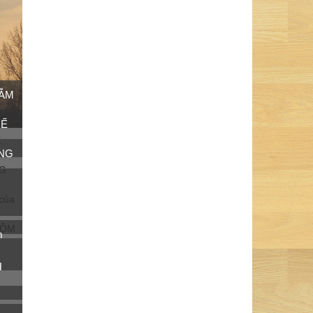
GẪM
HẾ
ỢNG
n
m
H