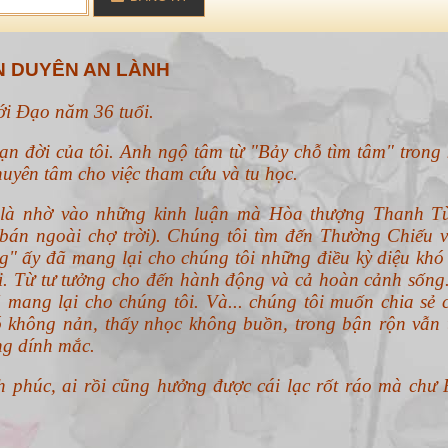
 DUYÊN AN LÀNH
với Đạo năm 36 tuổi.
ạn đời của tôi. Anh ngộ tâm từ "Bảy chỗ tìm tâm" trong 
uyên tâm cho việc tham cứu và tu học.
n là nhờ vào những kinh luận mà Hòa thượng Thanh T
án ngoài chợ trời). Chúng tôi tìm đến Thường Chiếu v
g" ấy đã mang lại cho chúng tôi những điều kỳ diệu khó 
ổi. Từ tư tưởng cho đến hành động và cả hoàn cảnh sống
 mang lại cho chúng tôi. Và... chúng tôi muốn chia sẻ 
 không nản, thấy nhọc không buồn, trong bận rộn vẫn 
ng dính mắc.
h phúc, ai rồi cũng hưởng được cái lạc rốt ráo mà chư 