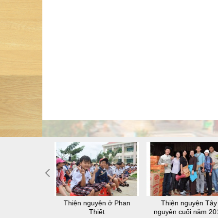
 thiện nguyện
Thiện nguyện ở Phan
Thiện nguyện Tây
-lâu-na
Thiết
nguyên cuối năm 20