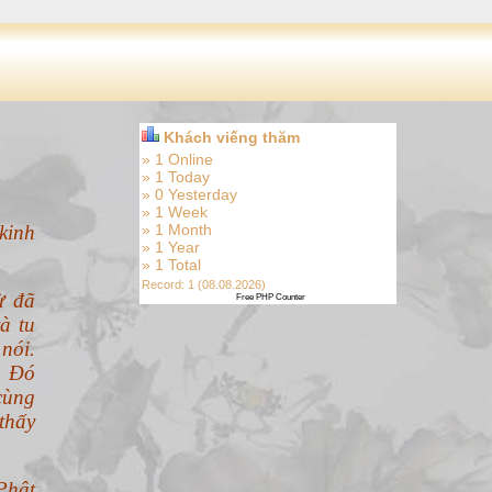
Khách viếng thăm
» 1 Online
» 1 Today
» 0 Yesterday
» 1 Week
kinh
» 1 Month
» 1 Year
» 1 Total
Record: 1 (08.08.2026)
ừ đã
Free PHP Counter
à tu
nói.
. Đó
cùng
thấy
Phật