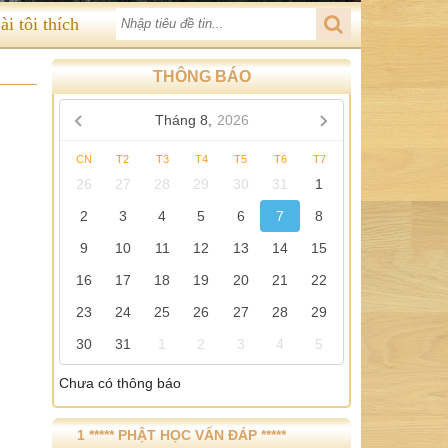
ài tôi thích
THÔNG BÁO
Tháng 8,
2026
CN
T2
T3
T4
T5
T6
T7
26
27
28
29
30
31
1
2
3
4
5
6
7
8
9
10
11
12
13
14
15
16
17
18
19
20
21
22
23
24
25
26
27
28
29
30
31
1
2
3
4
5
Chưa có thông báo
1 ***** PHẬT HỌC VẤN ĐÁP *****