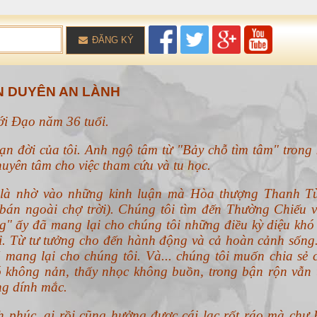
ĐĂNG KÝ
 DUYÊN AN LÀNH
với Đạo năm 36 tuổi.
ạn đời của tôi. Anh ngộ tâm từ "Bảy chỗ tìm tâm" trong 
uyên tâm cho việc tham cứu và tu học.
n là nhờ vào những kinh luận mà Hòa thượng Thanh T
án ngoài chợ trời). Chúng tôi tìm đến Thường Chiếu v
g" ấy đã mang lại cho chúng tôi những điều kỳ diệu khó 
ổi. Từ tư tưởng cho đến hành động và cả hoàn cảnh sống
 mang lại cho chúng tôi. Và... chúng tôi muốn chia sẻ 
 không nản, thấy nhọc không buồn, trong bận rộn vẫn 
ng dính mắc.
h phúc, ai rồi cũng hưởng được cái lạc rốt ráo mà chư 