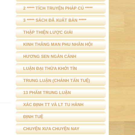
2 ***** TÍCH TRUYỆN PHÁP CÚ *****
3 ***** SÁCH ĐÃ XUẤT BẢN *****
THẬP THIỆN LƯỢC GIẢI
KINH THẮNG MAN PHU NHÂN HỘI
HƯƠNG SEN NGÀN CÁNH
LUẬN ĐẠI THỪA KHỞI TÍN
TRUNG LUẬN (CHÁNH TẤN TUỆ)
13 PHẨM TRUNG LUẬN
XÁC ĐỊNH TT VÀ LT TU HÀNH
ĐỊNH TUỆ
CHUYỆN XƯA CHUYỆN NAY