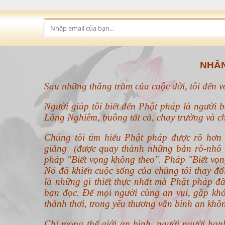
NHÂN
Sau những thăng trầm của cuộc đời, tôi đến 
Người giúp tôi biết đến Phật pháp là người b
Lăng Nghiêm, buông tất cả, chay trường và ch
Chúng tôi tìm hiểu Phật pháp được rõ hơ
giảng (được quay thành những bản rô-nhô b
pháp "Biết vọng không theo".
Pháp "Biết vọn
Nó đã khiến cuộc sống của chúng tôi thay đ
là những gì thiết thực nhất mà Phật pháp đã
bạn đọc. Để mọi người cùng an vui, gặp khó
thảnh thơi, trong yêu thương vẫn bình an khô
Chỉ mong thế giới an bình, người người hạn