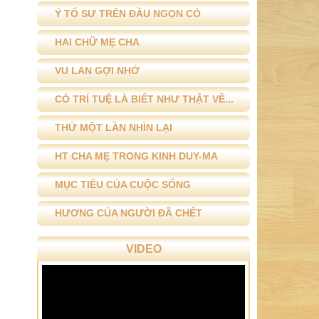
Ý TỔ SƯ TRÊN ĐẦU NGỌN CỎ
HAI CHỮ MẸ CHA
VU LAN GỢI NHỚ
CÓ TRÍ TUỆ LÀ BIẾT NHƯ THẬT VỀ...
THỬ MỘT LẦN NHÌN LẠI
HT CHA MẸ TRONG KINH DUY-MA
MỤC TIÊU CỦA CUỘC SỐNG
HƯƠNG CỦA NGƯỜI ĐÃ CHẾT
VIDEO