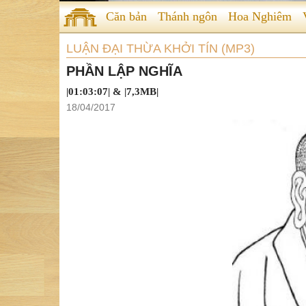
Căn bản
Thánh ngôn
Hoa Nghiêm
LUẬN ĐẠI THỪA KHỞI TÍN (MP3)
PHẦN LẬP NGHĨA
|01:03:07| & |7,3MB|
18/04/2017