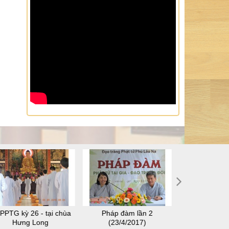
PPTG kỳ 26 - tại chùa
Pháp đàm lần 2
SHPPTG kỳ 28
Hưng Long
(23/4/2017)
Thuậ