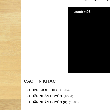
luandtkt03
CÁC TIN KHÁC
»
PHẦN GIỚI THIỆU
(18/04)
»
PHẦN NHÂN DUYÊN
(18/04)
»
PHẦN NHÂN DUYÊN (tt)
(18/04)