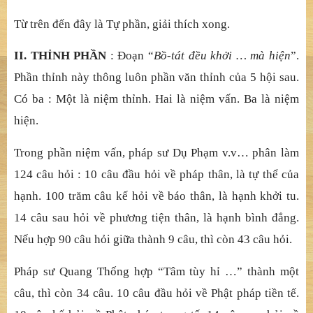
g
ọ
i là PHÂN BI
Ệ
T R
Ố
T RÁO TÁNH H
Ữ
U VI. V
ă
n kinh
sau nói: “N
ơi hữ
u vi gi
ớ
i xu
ấ
t hi
ệ
n vô vi gi
ớ
i mà c
ũ
ng
không ho
ạ
i h
ữ
u vi gi
ớ
i”. Vô vi c
ũ
ng nh
ư vậ
y. Có th
ể
theo
đó mà suy.
7. Quá khứ
- hi
ệ
n t
ạ
i - v
ị
lai
: Bi
ế
t ba hi
ệ
n t
ạ
i, m
ỗ
i th
ứ
đ
ề
u
nhi
ế
p quá kh
ứ
và v
ị
lai, t
ương tứ
c t
ương nhậ
p n
ữ
a mà
thành m
ườ
i đ
ờ
i. M
Ĩ
, nh
ư chữ
vô (không). QUÁN, là
thông. V
ớ
i ba đ
ờ
i, không gì không thông đ
ạ
t.
Từ
trên đ
ế
n đây là T
ự
ph
ầ
n, gi
ả
i thích xong.
II. THỈ
NH PH
Ầ
N
:
Đ
o
ạ
n “
B
ồ-
tát đ
ề
u kh
ở
i … mà hi
ệ
n
”.
Ph
ầ
n th
ỉ
nh này thông luôn ph
ầ
n v
ă
n th
ỉ
nh c
ủ
a 5 h
ộ
i sau.
Có ba : M
ộ
t là ni
ệ
m th
ỉ
nh. Hai là ni
ệ
m v
ấ
n. Ba là ni
ệ
m
hi
ệ
n.