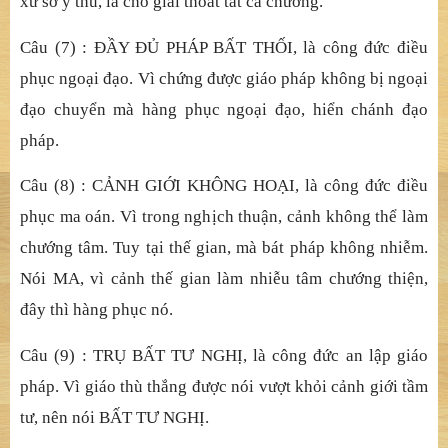
tr
ụ
.
Câu (5) : ĐỒ
NG V
Ớ
I CÁC NH
Ư LAI, là đượ
c s
ự
nghi
ệ
p
công đ
ứ
c t
ương tự
nh
ư chư Phậ
t. N
ơi pháp thân, nương
nơi ý lạ
c mà tác nghi
ệ
p vô phân bi
ệ
t. T
ứ
c ba pháp lý, trí
và l
ợ
i sinh không phân bi
ệ
t.
Câu (6) : ĐẾ
N X
Ứ
VÔ NG
Ạ
I, là công đ
ứ
c đo
ạ
n h
ẳ
n s
ở
tr
ị
.
Vì đ
ạ
o tu đ
ố
i tr
ị
hai ch
ướ
ng thành t
ự
u hi
ệ
n
tiề
n.
Đ
ã đ
ế
n
x
ứ
s
ở
y thú, là ch
ỗ
gi
ả
i thoát t
ấ
t c
ả
ch
ướ
ng.
Câu (7) : ĐẦ
Y
ĐỦ
PHÁP B
Ấ
T TH
Ố
I, là công đ
ứ
c đi
ề
u
ph
ụ
c ngo
ạ
i đ
ạ
o. Vì ch
ứ
ng đ
ượ
c giáo pháp không b
ị
ngo
ạ
i
đ
ạ
o chuy
ể
n mà hàng ph
ụ
c ngo
ạ
i đ
ạ
o, hi
ể
n chánh đ
ạ
o
pháp.
Câu (8) : CẢ
NH GI
Ớ
I KHÔNG HO
Ạ
I, l
à công đứ
c đi
ề
u