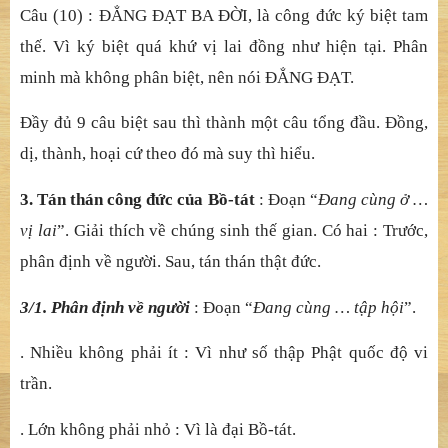
ph
ụ
c ma oán. Vì trong ngh
ị
ch thu
ậ
n, c
ả
nh không th
ể
làm
ch
ướ
ng tâm. Tuy t
ạ
i th
ế
gian, mà bát pháp không nhi
ễ
m.
Nói MA, vì c
ả
nh th
ế
gian làm nhi
ễ
u tâm ch
ướ
ng thi
ệ
n,
đây thì hàng ph
ụ
c nó.
Câu (9) : TRỤ
B
Ấ
T T
Ư NGHỊ
, là công đ
ứ
c an l
ậ
p giáo
phá
p. Vì giáo thù thắ
ng đ
ượ
c nói v
ượ
t kh
ỏ
i c
ả
nh gi
ớ
i t
ầ
m
t
ư, nên nói BẤ
T T
Ư NGHỊ
.
Câu (10) : ĐẲ
NG
ĐẠ
T BA
ĐỜ
I, là công đ
ứ
c ký bi
ệ
t tam
th
ế
. Vì ký bi
ệ
t quá kh
ứ
v
ị
lai đ
ồ
ng nh
ư hiệ
n t
ạ
i. Phân
minh mà không phân bi
ệ
t, nên nói
ĐẲ
NG
ĐẠ
T.
Đầ
y đ
ủ
9 câu bi
ệ
t sau thì
thành mộ
t câu t
ổ
ng đ
ầ
u.
Đồ
ng,
d
ị
, thành, ho
ạ
i c
ứ
theo đó mà suy thì hi
ể
u.