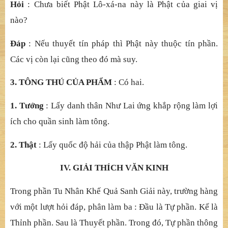
2. Pháp
: Có hai.
a. Cả
nh
: Trong tín ph
ầ
n, đ
ộ
h
ả
i bình đ
ẳ
ng là
thể
.
Ứ
ng c
ơ
mà thuyế
t thành m
ườ
i cùng v
ớ
i th
ắ
ng đ
ứ
c, là t
ướ
ng. Cùng
v
ớ
i h
ạ
nh giáo t
ương ưng là dụ
ng.
b. Hạ
nh
: Tín h
ạ
nh n
ộ
i ch
ứ
ng là th
ể
. Dung nhi
ế
p các v
ị
,
là t
ướ
ng. Thành Ph
ậ
t làm l
ợ
i ích cho chúng sinh, là d
ụ
ng.
Hỏ
i
: Ch
ưa biế
t Ph
ậ
t Lô-xá-na này là Ph
ậ
t c
ủ
a giai v
ị
nào?
Đ
á
p
: Nế
u thuy
ế
t tín pháp thì Ph
ậ
t này thu
ộ
c tín ph
ầ
n.
Các v
ị
còn l
ạ
i c
ũ
ng theo đó mà suy.
3. TÔNG THÚ CỦ
A PH
Ẩ
M
: Có hai.