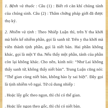
NHẤ
T SINH, có ba ngh
ĩ
a : M
ộ
t,
ứ
ng vào ng
ườ
i. Hai,
ứ
ng
trên tr
ờ
i. Ba,
ứ
ng vào thân h
ạ
sanh.
Đ
ây là
ở
hóa t
ướ
ng.
N
ế
u nh
ắ
m vào th
ậ
t báo, thì trong b
ố
n lo
ạ
i báo bi
ế
n d
ị
ch,
ch
ỉ
có m
ộ
t v
ị
r
ố
t
sau không có sanh tử
là còn t
ồ
n t
ạ
i, nên
nói NH
Ấ
T SANH. Ý kinh này, nh
ắ
m vào ngh
ĩ
a tr
ướ
c mà
nói.
3/2. Tán thán thậ
t đ
ứ
c
:
Đ
o
ạ
n “Li
ễ
u đ
ạ
t … v
ị
lai”. Có 8
câu. Ngh
ĩ
a thì có 7 đ
ố
i.
1. Bệ
nh và thu
ố
c
: Câu (1) : Bi
ế
t rõ c
ă
n khí ch
ủ
ng tánh
c
ủ
a chúng sinh. Câu
(2) : Thâm chứ
ng pháp gi
ớ
i đã đ
ượ
c
th
ọ
ký.
2. Nhiễ
m và t
ị
nh
: Theo Nhi
ế
p Lu
ậ
n thì, trên Y tha kh
ở
i
mà bi
ế
n k
ế
nhi
ễ
m ph
ầ
n, g
ọ
i là sanh t
ử
. Trên y tha kh
ở
i mà