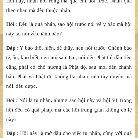
a. Nêu cả
nh pháp, nói h
ữ
u s
ở
t
ạ
i.
b. Nhiế
p l
ấ
y ngay tâm, khi
ế
n thành tín h
ạ
nh.
Hộ
i tr
ướ
c y c
ứ
vào ngh
ĩ
a đ
ầ
u. H
ộ
i này
ứ
ng vào ngh
ĩ
a sau.
Hộ
i tr
ướ
c, qu
ả
nói r
ộ
ng mà nhân ch
ỉ
nói l
ượ
c. Nhân qu
ả
theo nhau mà đ
ề
u thu
ộ
c qu
ả
.
Hộ
i này, nhân nói r
ộ
ng mà qu
ả
ch
ỉ
nói l
ượ
c. Nhân qu
ả
theo nhau mà đ
ề
u thu
ộ
c nhân.
Hỏ
i
:
Đề
u là qu
ả
pháp, sao h
ộ
i tr
ướ
c nói v
ề
y báo mà h
ộ
i
này l
ạ
i nói v
ề
chánh báo?
Đ
á
p
: Y báo thô, hiệ
n, d
ễ
th
ấ
y, nên nói tr
ướ
c. C
hánh báo
tế
,
ẩ
n, khó bi
ế
t, nên nói sau. L
ạ
i, nói đ
ế
n Ph
ậ
t thì đ
ầ
u tiên