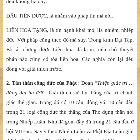
1. Nêu chỗ
Ph
ậ
t
ở
:
Đ
o
ạ
n “
Ph
ậ
t … Liên Hoa t
ạ
ng
”. T
ương
truyề
n, pháp đ
ườ
ng Ph
ổ
Quang n
ằ
m
ở
phía đông nam cây
b
ồ
-đ
ề
, r
ộ
ng kho
ả
ng ba d
ặ
m, trong Liên hà khúc. Khi Ph
ậ
t
m
ớ
i thành đ
ạ
o, các r
ồ
ng th
ấ
y Ph
ậ
t ng
ồ
i l
ộ
thiên d
ướ
i cây
b
ồ
-đ
ề
, m
ớ
i vì Ph
ậ
t mà làm pháp đ
ườ
ng này. Vì loài r
ồ
ng,
ph
ầ
n nhi
ề
u làm bóng r
ợ
p che mát
để
cúng d
ườ
ng nên m
ớ
i
v
ậ
y. Vì pháp đ
ườ
ng g
ầ
n cây b
ồ
-đ
ề
nên c
ũ
ng nêu luôn đ
ạ
o
tràng. Kinh này c
ũ
ng l
ấ
y cây b
ồ
-đ
ề
làm g
ố
c, các n
ơi khác
đề
u không lìa đây.
ĐẦ
U TIÊN
ĐƯỢ
C, là nh
ắ
m vào pháp tín mà nói.
LIÊN HOA TẠ
NG, là tín h
ạ
nh khai m
ở
, lìa nhi
ễ
m, nhi
ế
p
đ
ức. Vớ
i pháp c
ũ
ng theo đó mà suy. Trong kinh
Đạ
i T
ậ
p,
B
ồ
-tát ch
ứ
ng đ
ượ
c Liên hoa đà-la-ni, nên ch
ỗ
thuy
ế
t
pháp nào c
ũ
ng có tòa liên hoa. Các ngh
ĩ
a còn l
ạ
i đ
ề
u