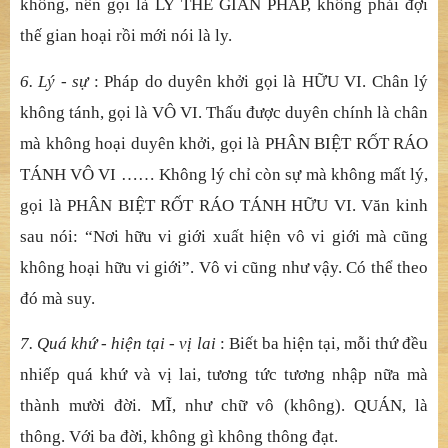
3. Nhân - quả
: Là báo qu
ả
và nghi
ệ
p nhân v
ớ
i m
ọ
i th
ứ
sai bi
ệ
t c
ủ
a chúng sinh. Hi
ể
u rõ các th
ứ
đó đ
ề
u y n
ơi các
thứ
c và tâm hành c
ủ
a chúng sinh mà đ
ượ
c thành l
ậ
p.
4. Giáo - nghĩ
a
: NGH
Ĩ
A, là ngh
ĩ
a s
ở
thuyên c
ủ
a các
pháp. V
Ị
, là giáo n
ă
ng thuyên c
ủ
a các ph
áp. Gọ
i là cú v
ị
thân.
5. Trói buộ
c - gi
ả
i thoát
: Quán t
ướ
ng TH
Ế
GIAN là
không, nên g
ọ
i là LY TH
Ế
GIAN PHÁP, không ph
ả
i đ
ợ
i
th
ế
gian ho
ạ
i r
ồ
i m
ớ
i nói là ly.
6. Lý - sự
: Pháp do duyên kh
ở
i g
ọ
i là H
Ữ
U VI. Chân lý
không tánh, g
ọ
i là VÔ VI. Th
ấ
u đ
ượ
c duyên
chính là chân
mà không hoạ
i duyên kh
ở
i, g
ọ
i là PHÂN BI
Ệ
T R
Ố
T RÁO
TÁNH VÔ VI …… Không lý ch
ỉ
còn s
ự
mà không m
ấ
t lý,