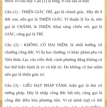
đ
ồ
ng v
ớ
i gi
ả
i thích tr
ướ
c.
2. Tán thán công đứ
c c
ủ
a Ph
ậ
t
:
Đ
o
ạ
n “
Thi
ệ
n giác trí …
đ
ẳ
ng đ
ạ
t ba
đờ
i
”. Gi
ả
i thích s
ự
thù th
ắ
ng c
ủ
a trí chánh
giác th
ế
gian. Trong đó có 10 câu, đ
ồ
ng v
ớ
i 10 câu đ
ầ
u
trong 21 lo
ạ
i công đ
ứ
c thù th
ắ
ng c
ủ
a Th
ọ
d
ụ
ng thân nói
trong Nhi
ế
p Lu
ậ
n. Nh
ư đã gom đầ
y đ
ủ
trong 21 câu đ
ầ
u
ở
h
ộ
i VII sau. Nay y theo Nhi
ế
p Lu
ậ
n và Ph
ậ
t
Đị
a
Luậ
n gi
ả
i
thích 10 câu này. Câu (1) là t
ổ
ng. 9 câu sau là bi
ệ
t.
Câu (1) : THIỆ
N GIÁC TRÍ, g
ọ
i là chánh giác.
Đầ
y đ
ủ
9
đ
ứ
c sau, nên g
ọ
i là THI
Ệ
N GIÁC. Vì thu
ậ
n lý lìa tà, nên
g
ọ
i là CHÁNH, là THI
Ệ
N. Khai sáng chi
ế
u xét, g
ọ
i là
GIÁC, c
ũ
ng g
ọ
i là TRÍ.
Câu (2) : KHÔNG CÓ HAI NIỆ
M, là nh
ấ
t h
ướ
ng vô