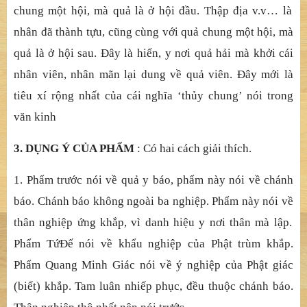
c
ũ
ng ph
ả
i có ch
ỗ
n
ương là Phậ
t đ
ộ
, sau m
ớ
i đ
ế
n chánh
báo. Ph
ậ
t và Ph
ậ
t đ
ộ
không lìa nhau, nên tùy duyên mà
nói, đ
ề
u đ
ượ
c.
Hỏ
i
: Nói là tu nhân, nh
ưng sao hộ
i này và h
ộ
i VI, trong
h
ộ
i đ
ều có quả
pháp, mà các h
ộ
i trung gian không có l
ệ
này?
Đ
á
p
: Hộ
i này là m
ở
đ
ầ
u cho vi
ệ
c tu nhân, cùng v
ớ
i qu
ả
chung m
ộ
t h
ộ
i, mà qu
ả
là
ở
h
ộ
i đ
ầ
u. Th
ậ
p đ
ị
a v.v… là
nhân đã thành t
ự
u, c
ũ
ng cùng v
ớ
i qu
ả
chung m
ộ
t h
ộ
i, mà
qu
ả
là
ở
h
ộ
i sau.
Đ
ây là hi
ể
n, y n
ơi quả
h
ả
i mà kh
ở
i cái
nhân viên, nhân mãn l
ạ
i dung v
ề
qu
ả
viên.
Đ
ây m
ớ
i là
tiêu xí r
ộ
ng nh
ấ
t c
ủ
a cái ngh
ĩ
a ‘th
ủ
y chung’ nói trong
v
ă
n kinh