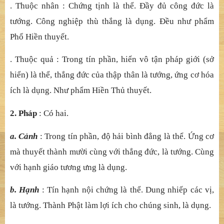
duy là tướ
ng. LI
Ề
N NH
Ư HÌNH TƯỢ
NG
Ấ
Y, là t
ướ
ng.
Gia thuy
ế
t là d
ụ
ng. Hi
ệ
n th
ầ
n thông và quang chi
ế
u c
ũ
ng
là d
ụ
ng. Trong ph
ầ
n tr
ợ
hóa, V
ă
n Thù l
ấ
y di
ệ
u tu
ệ
thu
ộ
c
tín ph
ầ
n làm th
ể
, cát t
ườ
ng th
ắ
ng đ
ứ
c
làm tướ
ng, c
ũ
ng l
ấ
y
bi
ế
n kh
ắ
p t
ấ
t c
ả
x
ứ
làm t
ướ
ng, thuy
ế
t pháp l
ợ
i ích chúng
sinh làm d
ụ
ng, nh
ư nói kệ
v.v...
b. Nă
ng tín
: Có hai : Tr
ướ
c, thu
ộ
c nhân. Sau, thu
ộ
c qu
ả
.
. Thuộ
c nhân : Ch
ứ
ng t
ị
nh là th
ể
.
Đầ
y đ
ủ
công đ
ứ
c là
t
ướ
ng. Công nghi
ệ
p thù th
ắ
ng là
dụ
ng.
Đề
u nh
ư phẩ
m
Ph
ổ
Hi
ề
n thuy
ế
t.
. Thuộ
c qu
ả
: Trong tín ph
ầ
n, hi
ể
n vô t
ậ
n pháp gi
ớ
i (s
ở
hi
ể
n) là th
ể
, th
ắ
ng đ
ứ
c c
ủ
a th
ậ
p thân là t
ướ
ng,
ứ
ng c
ơ hóa
ích là dụ
ng. Nh
ư phẩ
m Hi
ề
n Th
ủ
thuy
ế
t.