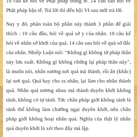
Trong phầ
n ni
ệ
m v
ấ
n, pháp s
ư Dụ
Ph
ạ
m v.v… phân làm
124 câu h
ỏ
i : 10 câu đ
ầ
u h
ỏ
i v
ề
pháp thân, là t
ự
th
ể
c
ủ
a
h
ạ
nh. 100 tr
ă
m câu k
ế
h
ỏ
i v
ề
báo thân, là h
ạ
nh kh
ở
i tu.
14 câu sau h
ỏ
i v
ề
ph
ương tiệ
n thân, là h
ạ
nh bình đ
ẳ
ng.
N
ế
u h
ợ
p 90 câu h
ỏ
i gi
ữ
a thành 9 câu, thì còn 43 câu h
ỏi.
Pháp sư Quang Thố
ng h
ợ
p “Tâm tùy h
ỉ
…” thành m
ộ
t
câu, thì còn 34 câu. 10 câu đ
ầ
u h
ỏ
i v
ề
Ph
ậ
t pháp ti
ề
n t
ế
.
10 câu k
ế
h
ỏ
i v
ề
Ph
ậ
t pháp trung t
ế
. 14 câu sau h
ỏ
i v
ề
Ph
ậ
t pháp h
ậ
u t
ế
. Tr
ả
l
ờ
i thì đ
ế
n h
ộ
i VI sau m
ớ
i tr
ả
l
ờ
i.
Nay y đó, phân toàn bộ
ph
ầ
n này
thành 3 phầ
n đ
ể
gi
ả
i
thích : 10 câu đ
ầ
u, h
ỏ
i v
ề
qu
ả
s
ở
y c
ủ
a nhân. 10 câu k
ế
h
ỏ
i v
ề
nhân s
ở
kh
ở
i c
ủ
a qu
ả
. 14 câu sau h
ỏ
i v
ề
qu
ả
s
ở
đ
ắ
c
c
ủ
a nhân. Nhi
ế
p Lu
ậ
n nói: “Không gì không t
ừ
pháp thân