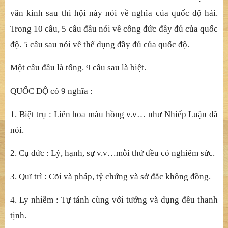
Câu (7) : Hỏ
i v
ề
th
ể
c
ủ
a qu
ố
c đ
ộ
.
Câu (8) : Hỏ
i v
ề
quang luân c
ủ
a chánh báo.
Câu (9) : Hỏ
i vi
ệ
c
ứ
ng duyên kh
ở
i qu
ố
c đ
ộ
.
Câu (10) : Hỏ
i các vi
ệc hiệ
n tám t
ướ
ng c
ủ
a b
ậ
c Chánh
đ
ẳ
ng giác.
1/2. Nhắ
m vào cõi h
ả
i mà h
ỏ
i
: Theo kinh Anh L
ạ
c và
v
ă
n kinh sau thì h
ộ
i này nói v
ề
ngh
ĩ
a c
ủ
a qu
ố
c đ
ộ
h
ả
i.
Trong 10 câu, 5 câu đ
ầ
u nói v
ề
công đ
ứ
c đ
ầ
y đ
ủ
c
ủ
a qu
ố
c
đ
ộ
. 5 câu sau nói v
ề
th
ể
d
ụ
ng đ
ầ
y đ
ủ
c
ủ
a qu
ố
c đ
ộ
.
Mộ
t câu đ
ầ
u là t
ổ
ng. 9 câu sau là bi
ệ
t.
QUỐ
C
ĐỘ
có 9 ngh
ĩ
a :