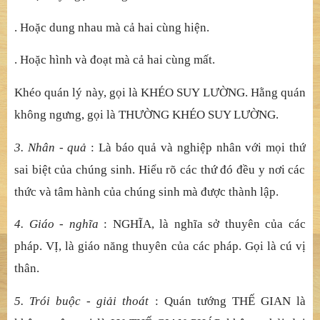
viên thành t
ị
nh ph
ầ
n, g
ọ
i là ni
ế
t bàn. Hai ph
ầ
n không
khác, g
ọ
i là m
ộ
t Y tha. N
ế
u th
ấ
y m
ộ
t ph
ầ
n, t
ánh củ
a ph
ầ
n
còn l
ạ
i không khác. Cho nên, kinh nói: “Nh
ư Lai không
thấ
y sanh t
ử
, không th
ấ
y ni
ế
t bàn”. Trung Lu
ậ
n c
ũ
ng nói:
“Th
ế
gian cùng ni
ế
t bàn, không hào ly sai bi
ệ
t”.
Đ
ây g
ọ
i
là t
ị
nh nhi
ễ
m vô ng
ạ
i. T
ứ
cú dung nhi
ế
p :
. Hoặ
c l
ấ
y g
ố
c theo ng
ọ
n, thì ch
ỉ
có th
ế
gian.
. Hoặ
c l
ấ
y ng
ọ
n theo g
ố
c, thì ch
ỉ
có ni
ế
t bàn.
. Hoặ
c dung nhau mà c
ả
hai cùng hi
ệ
n.
. Hoặ
c hình và đo
ạ
t mà c
ả
hai cùng m
ấ
t.
Khéo quán lý này, gọ
i là KHÉO SUY L
ƯỜ
NG. H
ằ
ng quán
không ng
ưng, gọ
i là TH
ƯỜ
NG KHÉO SUY L
ƯỜ
NG.