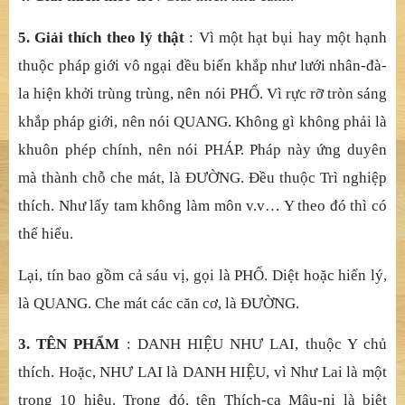
Di
ệ
u trí chi
ế
u su
ố
t, là QUANG. C
ả
nh trí huy
ề
n đ
ạ
o, là
PHÁP. Ph
ổ
quang t
ứ
c là pháp. L
ạ
i, gi
ả
i thích Ph
ổ
Quang
là trong pháp đ
ườ
ng mà gi
ả
i thích, t
ứ
c y n
ơi chủ
mà có
tên. PHÁP, thì thu
ộ
c
cả
hai cách gi
ả
i thích là Y ch
ủ
và Trì
nghi
ệ
p. Còn
ĐƯỜ
NG, ch
ỉ
thu
ộ
c v
ề
Y ch
ủ
thích.
3. Giả
i thích theo c
ả
nh
: PH
Ổ
là th
ể
. QUANG là d
ụ
ng.
PHÁP thì thông c
ả
giáo ngh
ĩ
a.
4. Giả
i thích theo trí
: Gi
ả
i thích nh
ư cả
nh.
5. Giả
i thích theo lý th
ậ
t
: Vì m
ộ
t h
ạ
t
bụ
i hay m
ộ
t h
ạ
nh
thu
ộ
c pháp gi
ớ
i vô ng
ạ
i đ
ề
u bi
ế
n kh
ắ
p nh
ư lướ
i nhân-đà-
la hi
ệ
n kh
ở
i trùng trùng, nên nói PH
Ổ
. Vì r
ự
c r
ỡ
tròn sáng
kh
ắ
p pháp gi
ớ
i, nên nói QUANG. Không gì không ph
ả
i là
khuôn phép chính, nên nói PHÁP. Pháp này
ứ
ng duyên