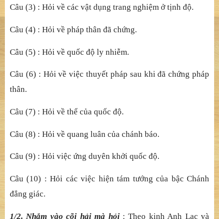
h
ỏ
i v
ề
Th
ậ
p tín, không nh
ư vớ
i Th
ậ
p tr
ụ
v.v...
1. Hỏ
i v
ề
qu
ả
s
ở
y
:
Đ
o
ạ
n “
Ph
ậ
t
độ
… chánh giác
” 10
câu. Có hai cách gi
ả
i thích :
1/1. Nhắ
m vào hai qu
ả
y và chánh mà h
ỏ
i
:
Câu (1) : Hỏ
i chung v
ề
y báo là t
ị
nh đ
ộ
.
Câu (2) : Hỏ
i chung v
ề
chánh báo là pháp thân.
Câu (3) : Hỏ
i v
ề
các v
ậ
t d
ụ
ng trang nghi
ệ
m
ở
t
ị
nh đ
ộ
.
Câu (4) : Hỏ
i v
ề
pháp
thân đã chứ
ng.
Câu (5) : Hỏ
i v
ề
qu
ố
c đ
ộ
ly nhi
ễ
m.
Câu (6) : Hỏ
i v
ề
vi
ệ
c thuy
ế
t pháp sau khi đã ch
ứ
ng pháp
thân.