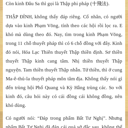
n
ạ
p lý là nh
ẫ
n. Ch
ỉ
(d
ừ
ng) tâm không lo
ạ
n, là đ
ị
nh. Ch
ỉ
quán vô ng
ạ
i, ch
ỉ
là nh
ấ
t tâm. Hai ch
ỗ
m
ỗ
i ch
ỗ
hi
ể
n m
ộ
t
ngh
ĩ
a. Vì các B
ồ
-tát duyên c
ả
nh gi
ớ
i chân t
ụ
c đ
ề
u có hai
ngh
ĩ
a : M
ộ
t, không điên đ
ả
o. Hai, không
tán loạ
n.
Đề
u
nh
ư Lương Luậ
n đã nói.
THẬ
P T
Ự
T
Ạ
I, đáp trong ph
ẩ
m Th
ậ
p Minh. Vì có tác
d
ụ
ng minh
ủ
y nên l
ậ
p hai tên. Trong kinh B
ồ
-Tát B
ả
n
Nghi
ệ
p, ngay ph
ầ
n h
ỏ
i c
ủ
a kinh c
ũ
ng dùng t
ừ
Th
ậ
p minh.
Còn kinh
Đ
âu Sa thì g
ọ
i là Th
ậ
p phi pháp (
十飛法
).
THẬ
P
ĐỈ
NH, k
hông thấ
y đáp riêng. C
ổ
nhân, có ng
ườ
i
d
ự
a vào kinh Ph
ạ
m Võng, tính theo các h
ộ
i r
ồ
i l
ọ
c ra. E
khó mà dùng theo đó. Nay, tìm trong kinh Ph
ạ
m Võng,
trong 11 ch
ỗ
thuy
ế
t pháp thì có 6 ch
ỗ
đ
ồ
ng v
ớ
i đây. Kinh
đó nói, Hóa L
ạ
c Thiên thuy
ế
t Th
ậ
p thi
ề
n
đị
nh. S
ơ thiề
n