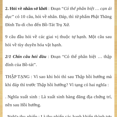
kh
ở
i. C
ũ
ng tùy theo cõi mà kh
ở
i nhân h
ạ
nh. C
ũ
ng tùy
theo cõi mà Ph
ậ
t xu
ấ
t hi
ệ
n, nên nói kh
ở
i.
Đ
ây là nói theo
kinh
Đ
âu Su
ấ
t. C
ũ
ng theo nhân duyên đ
ầ
y đ
ủ
mà qu
ố
c đ
ộ
kh
ở
i, nh
ư Khở
i đ
ủ
nhân duyên th
ế
gi
ớ
i h
ả
i v.v...
9. Hiệ
n giác : Các cõi h
ả
i hi
ệ
n thành chánh đ
ạ
o, vì y và
chánh vô ng
ạ
i.
Các nghĩ
a còn l
ạ
i, theo ph
ầ
n tr
ả
l
ờ
i sau s
ẽ
hi
ể
u.
2. Hỏ
i v
ề
nhân s
ở
kh
ở
i
:
Đ
o
ạ
n “
Có th
ể
phân bi
ệ
t … c
ạ
n ái
d
ụ
c
” có 10 câu, h
ỏ
i v
ề
nhân.
Đ
áp, thì t
ừ
ph
ẩ
m Ph
ậ
t Th
ă
ng
Đỉ
nh Tu-di cho đ
ế
n B
ồ
-Tát Tr
ụ
X
ứ
.
9 câu đầ
u h
ỏ
i
về
các giai v
ị
thu
ộ
c t
ự
h
ạ
nh. Một câu sau
h
ỏ
i v
ề
tùy duyên hóa v
ậ
t h
ạ
nh.