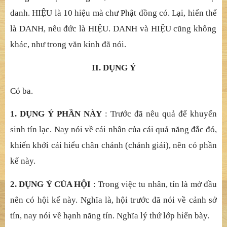
mà thành ch
ỗ
che mát
, là ĐƯỜ
NG.
Đề
u thu
ộ
c Trì nghi
ệ
p
thích. Nh
ư lấ
y tam không làm môn v.v… Y theo đó thì có
th
ể
hi
ể
u.
Lạ
i, tín bao g
ồ
m c
ả
sáu v
ị
, g
ọ
i là PH
Ổ
. Di
ệ
t ho
ặ
c hi
ể
n lý,
là QUANG. Che mát các c
ă
n c
ơ, là ĐƯỜ
NG.
3. TÊN PHẨ
M
: DANH HI
Ệ
U NH
Ư LAI, thuộ
c Y ch
ủ
thích. Ho
ặ
c,
NHƯ LAI là DANH HIỆ
U, vì Nh
ư Lai là mộ
t
trong 10 hi
ệ
u. Trong đó, tên Thích-ca Mâu-ni là bi
ệ
t
danh. HI
Ệ
U là 10 hi
ệ
u mà ch
ư Phậ
t đ
ồ
ng có. L
ạ
i, hi
ể
n th
ể
là DANH, nêu đ
ứ
c là HI
Ệ
U. DANH và HI
Ệ
U c
ũ
ng không
khác, nh
ư trong vă
n kinh đã nói.
II. DỤ
NG Ý
Có
ba.