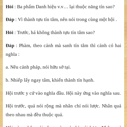
1. DỤ
NG Ý PH
Ầ
N NÀY
: Tr
ướ
c đã nêu qu
ả
đ
ể
khuy
ế
n
sinh tín l
ạ
c. Nay nói v
ề
cái nhân c
ủ
a cái qu
ả
n
ă
ng đ
ắ
c đó,
khi
ế
n kh
ở
i cái hi
ể
u chân chánh (chánh gi
ả
i), nên có ph
ầ
n
k
ế
này.
2. DỤ
NG Ý C
Ủ
A H
Ộ
I
: Trong vi
ệ
c tu nhân, tín là m
ở
đ
ầ
u
nên có h
ộ
i k
ế
này. Ngh
ĩa là, hộ
i tr
ướ
c đã nói v
ề
c
ả
nh s
ở
tín, nay nói v
ề
h
ạ
nh n
ă
ng tín. Ngh
ĩ
a lý th
ứ
l
ớ
p hi
ể
n bày.
Hỏ
i
: Ba ph
ẩ
m Danh hi
ệ
u v.v… l
ạ
i thu
ộ
c n
ă
ng tín sao?
Đ
á
p
: Vì thành tự
u tín tâm, nên nói trong cùng m
ộ
t h
ộ
i .
Hỏ
i
: Tr
ướ
c, há không thành t
ự
u tín tâm sao?
Đ
á
p
: Phàm, theo cả
nh mà sanh tín tâm thì c
ả
nh có hai
ngh
ĩ
a :