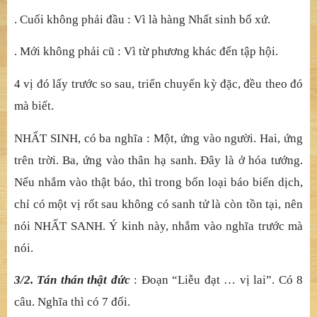
3. Tán thán công đứ
c c
ủ
a B
ồ
-tát
:
Đ
o
ạ
n “
Đ
ang cùng
ở
…
v
ị
lai
”. Gi
ả
i thích v
ề
chúng sinh th
ế
gian. Có hai : Tr
ướ
c,
phân đ
ị
nh v
ề
ng
ườ
i. Sau, tán thán th
ậ
t đ
ứ
c.
3/1. Phân đị
nh v
ề
ng
ườ
i
:
Đ
o
ạ
n “
Đ
ang cùng … t
ậ
p h
ộ
i
”.
. Nhiề
u không ph
ả
i ít : Vì nh
ư số
th
ậ
p Ph
ậ
t qu
ố
c đ
ộ
vi
tr
ầ
n.
. Lớ
n không ph
ả
i nh
ỏ
: Vì là đ
ạ
i B
ồ
-tát.
. Cuố
i không ph
ả
i đ
ầ
u : Vì là hàng Nh
ấ
t sinh b
ổ
x
ứ
.
. Mớ
i không ph
ả
i c
ũ
: Vì t
ừ
ph
ương khác đế
n t
ậ
p h
ộ
i.
4 vị
đó l
ấ
y tr
ướ
c so sau, tri
ể
n chuy
ể
n k
ỳ
đ
ặ
c, đ
ề
u theo đó
mà bi
ế
t.