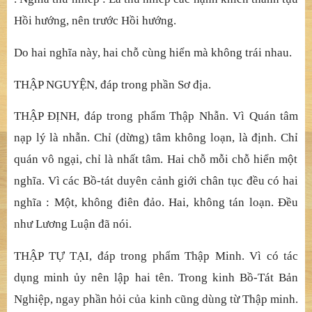
2/1 Chín câu hỏ
i đ
ầ
u
:
Đ
o
ạ
n “Có th
ể
phân bi
ệ
t … th
ậ
p
đ
ỉ
nh c
ủ
a B
ồ
-tát”.
THẬ
P T
Ạ
NG : Vì sao khi h
ỏ
i thì sau Th
ậ
p h
ồ
i h
ướ
ng mà
khi đáp thì tr
ướ
c Th
ậ
p h
ồ
i h
ướ
ng? Vì t
ạ
ng có hai ngh
ĩ
a :
. Nghĩ
a
xuấ
t sinh : Là xu
ấ
t sinh hàng đ
ă
ng đ
ị
a ch
ứ
ng trí,
nên sau H
ồ
i h
ướ
ng.
. Nghĩ
a thu nhi
ế
p : Là thu nhi
ế
p các h
ạ
nh khi
ế
n thành t
ự
u
H
ồ
i h
ướ
ng, nên tr
ướ
c H
ồ
i h
ướ
ng.
Do hai nghĩ
a này, hai ch
ỗ
cùng hi
ể
n mà không trái nhau.
THẬ
P NGUY
Ệ
N, đáp trong ph
ầ
n S
ơ đị
a.
THẬ
P
ĐỊ
NH, đáp trong ph
ẩ
m Th
ậ
p Nh
ẫ
n. Vì Quán tâm