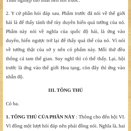
3. DỤ
NG Ý C
Ủ
A PH
Ẩ
M
: Có hai cách gi
ả
i thích.
1. Phẩ
m tr
ướ
c nói v
ề
qu
ả
y báo, ph
ẩ
m này nói v
ề
chánh
báo. Chánh báo khô
ng ngoài ba nghiệ
p. Ph
ẩ
m này nói v
ề
thân nghi
ệ
p
ứ
ng kh
ắ
p, vì danh hi
ệ
u y n
ơi thân mà lậ
p.
Ph
ẩ
m T
ứ
Đế
nói v
ề
kh
ẩ
u nghi
ệ
p c
ủ
a Ph
ậ
t trùm kh
ắ
p.
Ph
ẩ
m Quang Minh Giác nói v
ề
ý nghi
ệ
p c
ủ
a Ph
ậ
t giác
(bi
ế
t) kh
ắ
p. Tam luân nhi
ế
p ph
ụ
c, đ
ề
u thu
ộ
c chánh báo.
Thân nghi
ệp thô nhấ
t nên nói tr
ướ
c.
2. Y cứ
ph
ầ
n h
ỏ
i đáp sau. Ph
ẩ
m tr
ướ
c đã nói v
ề
th
ế
gi
ớ
i
h
ả
i là đ
ể
th
ấ
y tánh th
ể
tùy duyên hi
ể
n qu
ả
t
ướ
ng c
ủ
a nó.
Ph
ẩ
m này nói v
ề
ngh
ĩ
a c
ủ
a qu
ố
c đ
ộ
h
ả
i, là
ứ
ng vào
duyên, hi
ể
n ng
ượ
c tr
ở
l
ạ
i đ
ể
th
ấ
y qu
ả
th
ể
c
ủ
a nó. Vì nói
v
ề
t
ướ
ng
thậ
t c
ủ
a s
ở
y nên có ph
ẩ
m này. M
ỗ
i th
ứ
đ
ề
u