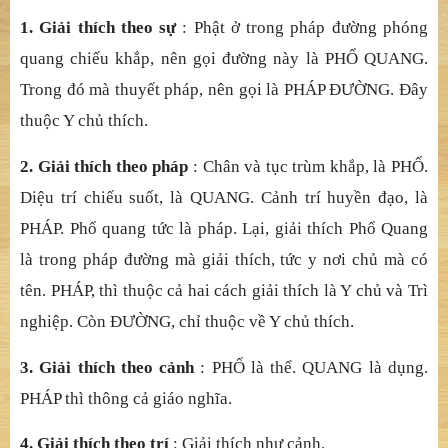
1. TÊN PHẦ
N
: T
ừ
đây tr
ở
v
ề
sau, nói v
ề
ph
ầ
n th
ứ
ba là
Tu Nhân Kh
ế
Qu
ả
Sanh Gi
ả
i Ph
ầ
n. T
ứ
c t
ừ
đây đ
ế
n h
ộ
i VI,
s
ẽ
nói v
ề
‘nhân’ viên là ng
ũ
v
ị
tu hành và ‘qu
ả
’ mãn là
thành t
ự
u th
ậ
p thân, đ
ể
các B
ồ
-tát hi
ể
u t
ướ
ng ng
hĩ
a này,
nên l
ấ
y đó làm tên.
2. TÊN HỘ
I
: Ph
ổ
Quang Pháp
Đườ
ng H
ộ
i. Gi
ả
i thích có
5 ngh
ĩ
a :
1. Giả
i thích theo s
ự
: Ph
ậ
t
ở
trong pháp đ
ườ
ng phóng
quang chi
ế
u kh
ắ
p, nên g
ọ
i đ
ườ
ng này là PH
Ổ
QUANG.
Trong đó mà thuy
ế
t pháp, nên g
ọ
i là PHÁP
ĐƯỜ
NG.
Đ
ây
thu
ộ
c
Y chủ
thích.
2. Giả
i thích theo pháp
: Chân và t
ụ
c trùm kh
ắ
p, là PH
Ổ
.