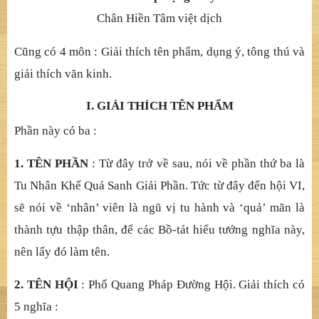
HOA NGHIÊM KINH THÁM HUYỀN KÝ
QUYỂN 4
DANH HIỆU NHƯ LAI
Phẩm 3
(
Xem tại đây
)
Sa môn Pháp Tạng thuyết
Chân Hiền Tâm việt dịch
Cũ
ng có 4 môn : Gi
ả
i thích tên ph
ẩ
m, d
ụ
ng ý, tông thú và
gi
ả
i thích v
ă
n kinh.
I. GIẢ
I THÍCH TÊN PH
Ẩ
M
Phầ
n này có ba :