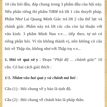
này l
ưu xuấ
t. Không gì không ch
ứ
ng l
ạ
i pháp thân này”,
là mu
ố
n n
ói, nhân nương nơi quả
mà thành, r
ồ
i
ấ
n (kh
ắ
c)
l
ạ
i n
ơi quả
. Qu
ả
hay cho ra nhân, l
ạ
i làm cho nhân thành
qu
ả
. Nhân qu
ả
n
ương nhau mà thành duyên khở
i không
tánh, không có t
ự
tánh. T
ứ
c chân pháp gi
ớ
i không tánh là
tánh th
ể
không làm ch
ướ
ng ng
ạ
i duyên kh
ở
i,
nên chân
pháp giớ
i không ho
ạ
i nhân qu
ả
. Ngh
ĩ
a c
ủ
a th
ậ
t lý nhân
qu
ả
duyên kh
ở
i là xét theo đây mà l
ậ
p.
10 câu hỏ
i đ
ầ
u, đáp chung trong 3 ph
ẩ
m đ
ầ
u c
ủ
a h
ộ
i này.
N
ế
u phân riêng thì ph
ẩ
m T
ứ
Đế
tr
ả
l
ờ
i 1 câu thuy
ế
t pháp.
Ph
ẩ
m Nh
ư Lai Quang Minh Giác trả
l
ờ
i 2 c
âu thế
l
ự
c và
chánh giác. Ph
ẩ
m này tr
ả
l
ờ
i các câu còn l
ạ
i thu
ậ
n v
ớ
i
v
ă
n kinh. 3 ph
ẩ
m Minh Nan v.v… ti
ế
p theo, t
ự
nó có
riêng ph
ầ
n h
ỏ
i. Vì tín không thành v
ị
, nên không có câu