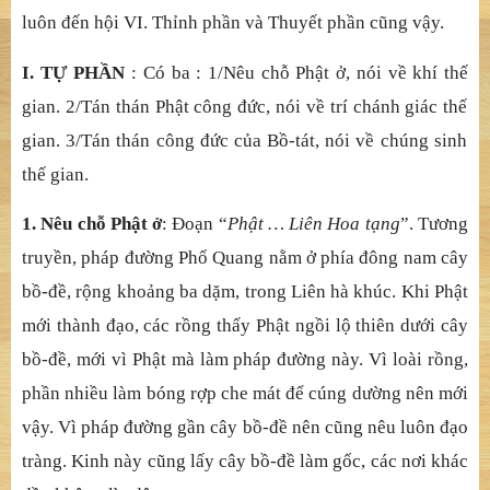
1. Tướ
ng
: L
ấ
y danh thân Nh
ư Lai ứ
ng kh
ắ
p r
ộ
ng làm l
ợ
i
ích cho qu
ầ
n sinh làm tông.
2. Thậ
t
: L
ấ
y qu
ố
c đ
ộ
h
ả
i c
ủ
a th
ậ
p Ph
ậ
t làm tông.
IV. GIẢ
I THÍCH V
Ă
N KINH
Trong phầ
n Tu Nhân Kh
ế
Qu
ả
Sanh Gi
ả
i này, tr
ườ
ng hàng
v
ớ
i m
ộ
t l
ượ
t h
ỏ
i đáp, phân làm ba :
Đầ
u là T
ự
ph
ầ
n. K
ế
là
Th
ỉ
nh ph
ầ
n. Sau là Thuy
ế
t ph
ầ
n. Trong đó, T
ự
ph
ầ
n thông
luôn đ
ế
n h
ộ
i VI. Th
ỉ
nh ph
ầ
n v
à Thuyế
t ph
ầ
n c
ũ
ng v
ậ
y.
I. TỰ
PH
Ầ
N
: Có ba : 1/Nêu ch
ỗ
Ph
ậ
t
ở
, nói v
ề
khí th
ế
gian. 2/Tán thán Ph
ậ
t công đ
ứ
c, nói v
ề
trí chánh giác th
ế
gian. 3/Tán thán công đ
ứ
c c
ủ
a B
ồ
-tát, nói v
ề
chúng sinh
th
ế
gian.