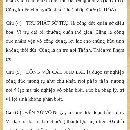
ch
ướ
ng công đ
ứ
c. Vì lìa hai ch
ướ
ng, vì khác phàm phu và
Ti
ể
u th
ừ
a. L
ạ
i, vào vi
ễ
n th
ờ
i, c
ả
nh ph
ương đẳ
ng không có
hai th
ứ
hi
ệ
n hành là tri và b
ấ
t tri. Do không có hai ni
ệ
m
nên g
ọ
i là thi
ệ
n giác trí.
Câu (3) : LIỄ
U
ĐẠT PHÁP TÁNH, luậ
n g
ọ
i là thú vô
t
ướ
ng pháp.
Đ
ây là nh
ậ
p công đ
ứ
c b
ấ
t nh
ị
, c
ũ
ng g
ọ
i là
công đ
ứ
c đi
ề
u hóa ph
ương tiệ
n. Vì t
ự
mình (t
ự
) có th
ể
nh
ậ
p vào chân nh
ư thanh tị
nh lìa t
ướ
ng h
ữ
u vô (là
Đ
I
Ề
U).
C
ũ
ng khi
ế
n cho ng
ườ
i khác (tha) nh
ậ
p đ
ượ
c (là HÓA).
Câu (4) : TRỤ
PH
Ậ
T S
Ở
TR
Ụ
, là công đ
ứ
c quán s
ở
đi
ề
u
hóa. Vì tr
ụ
đ
ạ
i bi, th
ườ
ng quán th
ế
gian. C
ũ
ng là công
đ
ứ
c nh
ậ
m v
ậ
n vô công d
ụ
ng, l
ợ
i l
ạ
c cho chúng h
ữ
u tình
không thôi d
ứ
t. C
ũ
ng là an tr
ụ
n
ơi Thánh, Thiên và Phạ
m