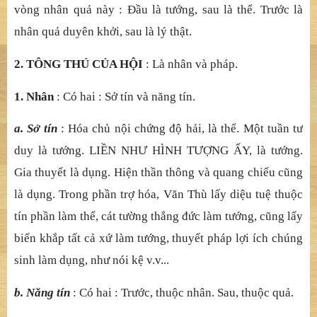
thông c
ả
tam th
ế
gian. Suy ngh
ĩ
thì có th
ể
th
ấ
y. L
ạ
i, h
ộ
i
tr
ướ
c là
ứ
ng vào th
ế
gi
ớ
i Hoa t
ạ
ng, còn đây thì
ứ
ng vào
nh
ẫ
n đ
ộ
.
III. TÔNG THÚ
Có ba.
1. TÔNG THÚ CỦ
A PH
Ầ
N NÀY
: Thông cho đ
ế
n h
ộ
i VI.
Vì đ
ồ
ng m
ột lượ
t h
ỏ
i đáp nên ph
ả
i đ
ồ
ng nói. Ngh
ĩ
a là, hai
vòng nhân qu
ả
này :
Đầ
u là t
ướ
ng, sau là th
ể
. Tr
ướ
c là
nhân qu
ả
duyên kh
ở
i, sau là lý th
ậ
t.
2. TÔNG THÚ CỦ
A H
Ộ
I
: Là nhân và pháp.
1. Nhân
: Có hai : Sở
tín và n
ă
ng tín.
a. Sở
tín
: Hóa ch
ủ
n
ộ
i ch
ứ
ng đ
ộ
h
ả
i, là th
ể
. M
ộ
t tu
ầ
n t
ư