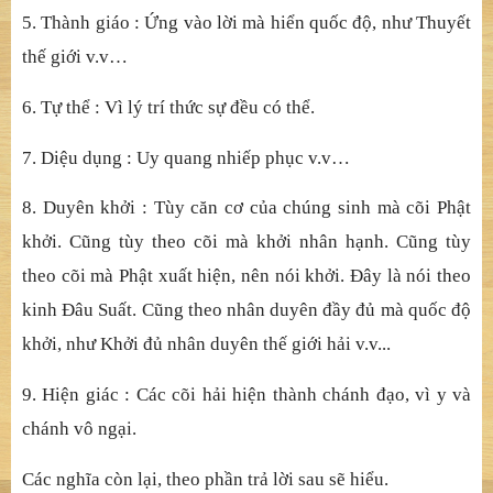
1. Biệ
t tr
ụ
: Liên hoa màu h
ồ
ng v.v… nh
ư Nhiế
p Lu
ậ
n đã
nói.
2. Cụ
đ
ứ
c : Lý, h
ạ
nh, s
ự
v.v…m
ỗ
i th
ứ
đ
ề
u có nghiêm s
ứ
c.
3. Quĩ
trì : Cõi và pháp, t
ỷ
ch
ứ
ng và s
ở
đ
ắ
c không đ
ồ
ng.
4. Ly nhiễ
m : T
ự
tánh cùng v
ớ
i t
ướ
ng và d
ụ
ng đ
ề
u thanh
t
ị
nh.
5. Thành giáo : Ứ
ng vào l
ờ
i mà hi
ể
n qu
ố
c đ
ộ
, nh
ư Thuyế
t
th
ế
gi
ớ
i v.v…
6. Tự
th
ể
: Vì lý trí th
ứ
c s
ự
đ
ề
u có th
ể
.
7. Diệ
u d
ụ
ng : Uy quang nhi
ế
p ph
ụ
c v.v…
8. Duyên khở
i : Tùy c
ă
n c
ơ củ
a chúng sinh
mà cõi Phậ
t