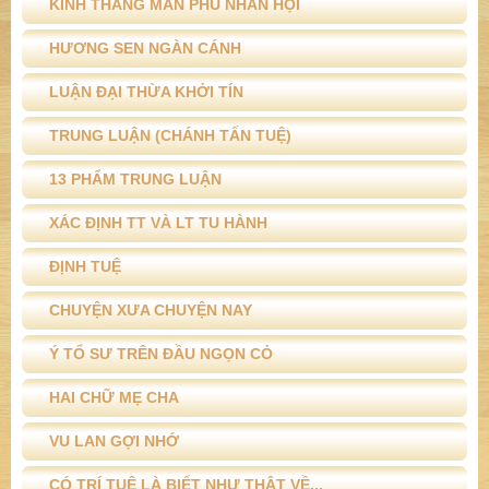
KINH THẮNG MAN PHU NHÂN HỘI
HƯƠNG SEN NGÀN CÁNH
LUẬN ĐẠI THỪA KHỞI TÍN
TRUNG LUẬN (CHÁNH TẤN TUỆ)
13 PHẨM TRUNG LUẬN
XÁC ĐỊNH TT VÀ LT TU HÀNH
ĐỊNH TUỆ
CHUYỆN XƯA CHUYỆN NAY
Ý TỔ SƯ TRÊN ĐẦU NGỌN CỎ
HAI CHỮ MẸ CHA
VU LAN GỢI NHỚ
CÓ TRÍ TUỆ LÀ BIẾT NHƯ THẬT VỀ...