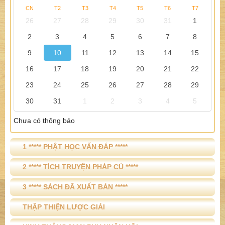
CN
T2
T3
T4
T5
T6
T7
26
27
28
29
30
31
1
2
3
4
5
6
7
8
9
10
11
12
13
14
15
16
17
18
19
20
21
22
23
24
25
26
27
28
29
30
31
1
2
3
4
5
Chưa có thông báo
1 ***** PHẬT HỌC VẤN ĐÁP *****
2 ***** TÍCH TRUYỆN PHÁP CÚ *****
3 ***** SÁCH ĐÃ XUẤT BẢN *****
THẬP THIỆN LƯỢC GIẢI