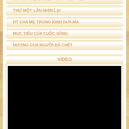
THỬ MỘT LẦN NHÌN LẠI
HT CHA MẸ TRONG KINH DUY-MA
MỤC TIÊU CỦA CUỘC SỐNG
HƯƠNG CỦA NGƯỜI ĐÃ CHẾT
VIDEO