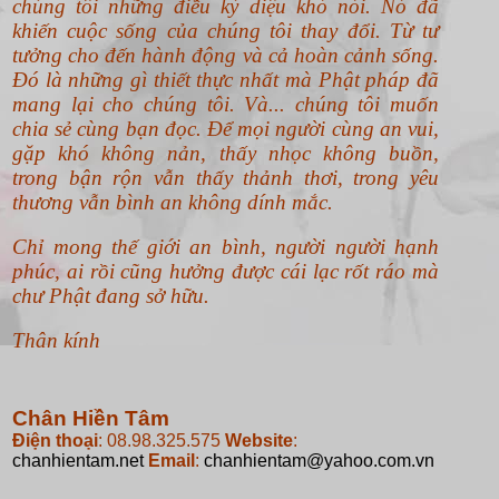
chúng tôi những điều kỳ diệu khó nói. Nó đã
khiến cuộc sống của chúng tôi thay đổi. Từ tư
tưởng cho đến hành động và cả hoàn cảnh sống.
Đó là những gì thiết thực nhất mà Phật pháp đã
mang lại cho chúng tôi. Và... chúng tôi muốn
chia sẻ cùng bạn đọc. Để mọi người cùng an vui,
gặp khó không nản, thấy nhọc không buồn,
trong bận rộn vẫn thấy thảnh thơi, trong yêu
thương vẫn bình an không dính mắc.
Chỉ mong thế giới an bình, người người hạnh
phúc, ai rồi cũng hưởng được cái lạc rốt ráo mà
chư Phật đang sở hữu.
Thân kính
Chân Hiền Tâm
Điện thoại
: 08.98.325.575
Website
:
chanhientam.net
Email
:
chanhientam@yahoo.com.vn