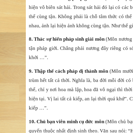
hiện vô biên sát hải. Trong sát hải đó lại có các
thể cùng tận. Không phải là chỗ tâm thức có thể
nhau, ảnh lại hiện ảnh không cùng tận. Như thế
8. Thác sự hiển pháp sinh giải môn
(Môn nương s
tận pháp giới. Chẳng phải nương đây riêng có s
khởi …”.
9. Thập thế cách pháp dị thành môn
(Môn mười 
trùm hết tất cả thời. Nghĩa là, ba đời mỗi đời c
thể, chỉ y nơi hoa mà lập, hoa đã vô ngại thì thờ
hiện tại. Vị lai tất cả kiếp, an lại thời quá khứ”
kiếp …”.
10. Chủ bạn viên minh cụ đức môn
(Môn chủ bạn
quyến thuộc nhất định sinh theo. Văn sau nói: “