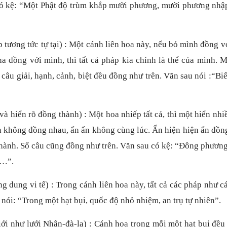
 có kệ: “Một Phật độ trùm khắp mười phương, mười phương nhậ
tương tức tự tại) : Một cánh liên hoa này, nếu bỏ mình đồng v
tha đồng với mình, thì tất cả pháp kia chính là thể của mình. 
âu giải, hạnh, cảnh, biệt đều đồng như trên. Văn sau nói :“Bi
à hiển rõ đồng thành) : Một hoa nhiếp tất cả, thì một hiển nhi
ển không đồng nhau, ẩn ẩn không cùng lúc. Ẩn hiện hiện ẩn đồn
thành. Số câu cũng đồng như trên. Văn sau có kệ: “Đông phươn
 …”.
g dung vi tế) : Trong cánh liên hoa này, tất cả các pháp như c
ói: “Trong một hạt bụi, quốc độ nhỏ nhiệm, an trụ tự nhiên”.
i như lưới Nhân-đà-la) : Cánh hoa trong mỗi một hạt bụi đều