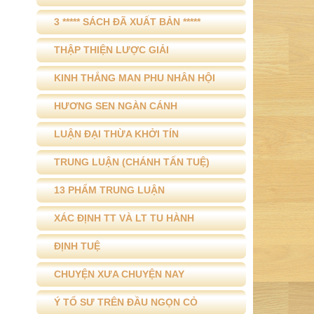
3 ***** SÁCH ĐÃ XUẤT BẢN *****
THẬP THIỆN LƯỢC GIẢI
KINH THẮNG MAN PHU NHÂN HỘI
HƯƠNG SEN NGÀN CÁNH
LUẬN ĐẠI THỪA KHỞI TÍN
TRUNG LUẬN (CHÁNH TẤN TUỆ)
13 PHẨM TRUNG LUẬN
XÁC ĐỊNH TT VÀ LT TU HÀNH
ĐỊNH TUỆ
CHUYỆN XƯA CHUYỆN NAY
Ý TỔ SƯ TRÊN ĐẦU NGỌN CỎ