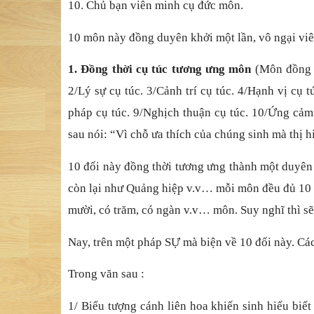
10. Chủ bạn viên minh cụ đức môn.
10 môn này đồng duyên khởi một lần, vô ngại viên
1. Đồng thời cụ túc tương ưng môn
(Môn đồng t
2/Lý sự cụ túc. 3/Cảnh trí cụ túc. 4/Hạnh vị cụ 
pháp cụ túc. 9/Nghịch thuận cụ túc. 10/Ứng cảm 
sau nói: “Vì chỗ ưa thích của chúng sinh mà thị 
10 đối này đồng thời tương ưng thành một duyên 
còn lại như Quảng hiệp v.v… mỗi môn đều đủ 10 
mười, có trăm, có ngàn v.v… môn. Suy nghĩ thì sẽ
Nay, trên một pháp SỰ mà biện về 10 đối này. Các
Trong văn sau :
1/ Biểu tượng cánh liên hoa khiến sinh hiểu biế