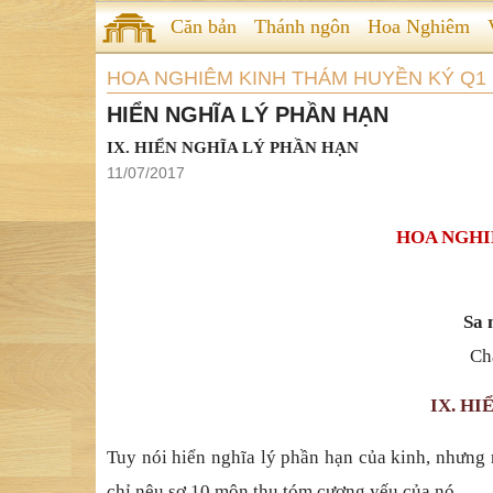
Căn bản
Thánh ngôn
Hoa Nghiêm
HOA NGHIÊM KINH THÁM HUYỀN KÝ Q1
HIỂN NGHĨA LÝ PHẦN HẠN
IX. HIỂN NGHĨA LÝ PHẦN HẠN
11/07/2017
HOA NGHI
Sa 
Ch
IX. HI
Tuy nói hiển nghĩa lý phần hạn của kinh, nhưng
chỉ nêu sơ 10 môn thu tóm cương yếu của nó.