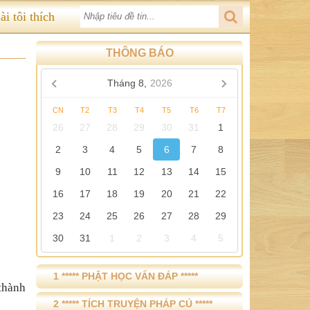
ài tôi thích
THÔNG BÁO
Tháng 8,
2026
CN
T2
T3
T4
T5
T6
T7
26
27
28
29
30
31
1
2
3
4
5
6
7
8
9
10
11
12
13
14
15
16
17
18
19
20
21
22
23
24
25
26
27
28
29
30
31
1
2
3
4
5
1 ***** PHẬT HỌC VẤN ĐÁP *****
thành
2 ***** TÍCH TRUYỆN PHÁP CÚ *****