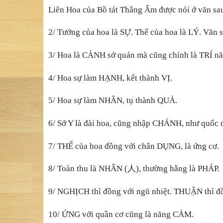
Liên Hoa của Bồ tát Thắng Âm được nói ở văn sa
2/ Tướng của hoa là SỰ. Thể của hoa là LÝ. Văn sa
3/ Hoa là CẢNH sở quán mà cũng chính là TRÍ năn
4/ Hoa sự làm HẠNH, kết thành VỊ.
5/ Hoa sự làm NHÂN, tụ thành QUẢ.
6/ Sở Y là đài hoa, cũng nhập CHÁNH, như quốc 
7/ THỂ của hoa đồng với chân DỤNG, là ứng cơ.
8/ Toàn thu là NHÂN (
人
), thường hằng là PHÁP.
9/ NGHỊCH thì đồng với ngũ nhiệt. THUẬN thì đ
10/ ỨNG với quần cơ cũng là năng CẢM.