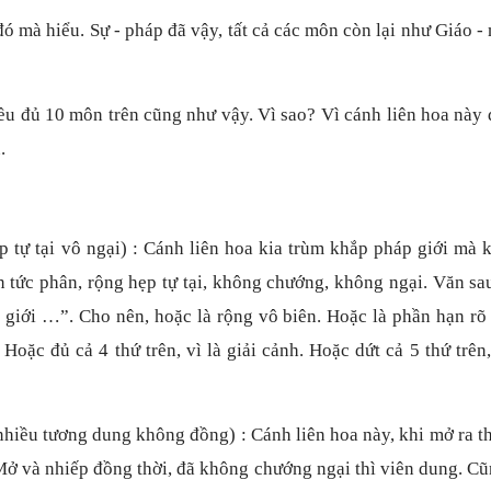
 đó mà hiểu. Sự - pháp đã vậy, tất cả các môn còn lại như Giáo -
đều đủ 10 môn trên cũng như vậy. Vì sao? Vì cánh liên hoa này
.
 tự tại vô ngại) : Cánh liên hoa kia trùm khắp pháp giới mà 
 tức phân, rộng hẹp tự tại, không chướng, không ngại. Văn sa
p giới …”. Cho nên, hoặc là rộng vô biên. Hoặc là phần hạn rõ
ặc đủ cả 4 thứ trên, vì là giải cảnh. Hoặc dứt cả 5 thứ trên,
hiều tương dung không đồng) : Cánh liên hoa này, khi mở ra th
. Mở và nhiếp đồng thời, đã không chướng ngại thì viên dung. C