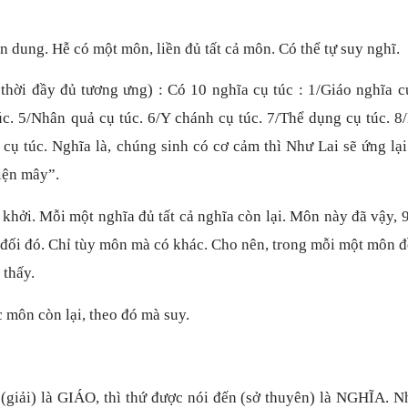
 dung. Hễ có một môn, liền đủ tất cả môn. Có thể tự suy nghĩ.
hời đầy đủ tương ưng) : Có 10 nghĩa cụ túc : 1/Giáo nghĩa cụ
túc. 5/Nhân quả cụ túc. 6/Y chánh cụ túc. 7/Thể dụng cụ túc. 
cụ túc. Nghĩa là, chúng sinh có cơ cảm thì Như Lai sẽ ứng lạ
hiện mây”.
khởi. Mỗi một nghĩa đủ tất cả nghĩa còn lại. Môn này đã vậy,
đối đó. Chỉ tùy môn mà có khác. Cho nên, trong mỗi một môn đ
 thấy.
 môn còn lại, theo đó mà suy.
t (giải) là GIÁO, thì thứ được nói đến (sở thuyên) là NGHĨA. 