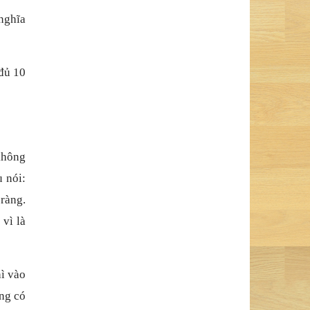
 nghĩa
 đủ 10
không
u nói:
 ràng.
 vì là
ì vào
ũng có