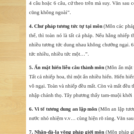
4 câu hoặc 6 câu, cứ theo trên mà suy. Văn sau
cũng không ngoài”.
4. Chư pháp tương tức tự tại môn
(Môn các pháp 
thể, thì toàn nó là tất cả pháp. Nếu hằng nhiếp 
nhiều tương tức dung nhau không chướng ngại. 6 c
tức nhiều, nhiều tức một…”.
5. Ẩn mật hiển liễu câu thành môn
(Môn ẩn mật v
Tất cả nhiếp hoa, thì một ẩn nhiều hiển. Hiển hi
vô ngại. Toàn và nhiếp đều mất. Còn và mất đều 
nhập chánh thọ. Tây phương thấy tam-muội khởi
6. Vi tế tương dung an lập môn
(Môn an lập tươn
nước nhỏ nhiệm v.v… cùng hiện rõ ràng. Văn sau n
7. Nhân-đà-la võng pháp giới môn
(Môn pháp giớ