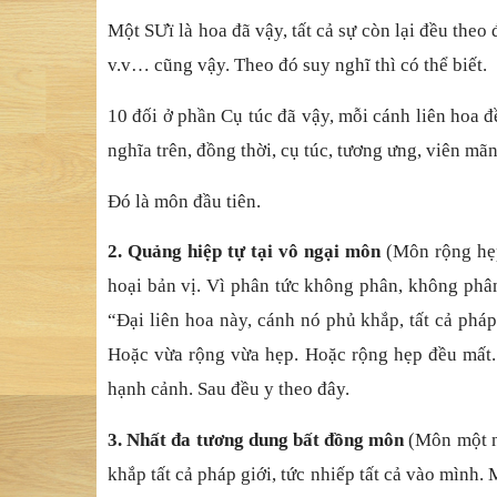
Một SƯï là hoa đã vậy, tất cả sự còn lại đều theo
v.v… cũng vậy. Theo đó suy nghĩ thì có thể biết.
10 đối ở phần Cụ túc đã vậy, mỗi cánh liên hoa 
nghĩa trên, đồng thời, cụ túc, tương ưng, viên mãn
Đó là môn đầu tiên.
2. Quảng hiệp tự tại vô ngại môn
(Môn rộng hẹp
hoại bản vị. Vì phân tức không phân, không phân
“Đại liên hoa này, cánh nó phủ khắp, tất cả phá
Hoặc vừa rộng vừa hẹp. Hoặc rộng hẹp đều mất. Ho
hạnh cảnh. Sau đều y theo đây.
3. Nhất đa tương dung bất đồng môn
(Môn một n
khắp tất cả pháp giới, tức nhiếp tất cả vào mình