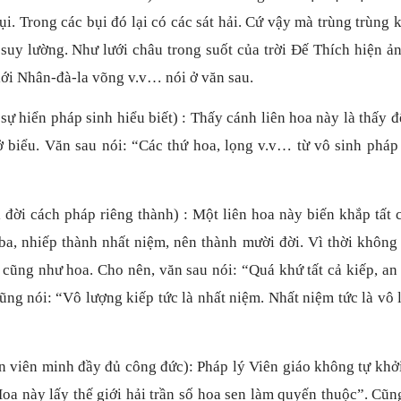
 bụi. Trong các bụi đó lại có các sát hải. Cứ vậy mà trùng trùng
 suy lường. Như lưới châu trong suốt của trời Đế Thích hiện ả
 giới Nhân-đà-la võng v.v… nói ở văn sau.
ự hiển pháp sinh hiểu biết) : Thấy cánh liên hoa này là thấy 
ở biểu. Văn sau nói: “Các thứ hoa, lọng v.v… từ vô sinh pháp
đời cách pháp riêng thành) : Một liên hoa này biến khắp tất c
ó ba, nhiếp thành nhất niệm, nên thành mười đời. Vì thời không
i cũng như hoa. Cho nên, văn sau nói: “Quá khứ tất cả kiếp, an 
. Cũng nói: “Vô lượng kiếp tức là nhất niệm. Nhất niệm tức là vô
 viên minh đầy đủ công đức): Pháp lý Viên giáo không tự khởi
Hoa này lấy thế giới hải trần số hoa sen làm quyến thuộc”. Cũ