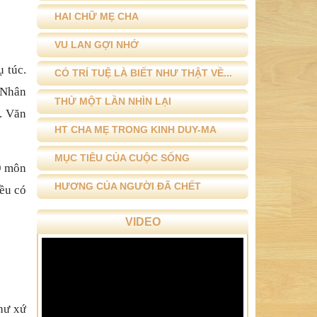
HAI CHỮ MẸ CHA
VU LAN GỢI NHỚ
 túc.
CÓ TRÍ TUỆ LÀ BIẾT NHƯ THẬT VỀ...
8/Nhân
THỬ MỘT LẦN NHÌN LẠI
i. Văn
HT CHA MẸ TRONG KINH DUY-MA
MỤC TIÊU CỦA CUỘC SỐNG
 9 môn
HƯƠNG CỦA NGƯỜI ĐÃ CHẾT
ều có
VIDEO
Như xứ