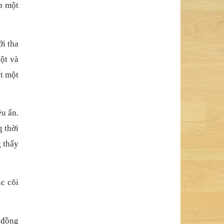
p một
ới tha
Một và
ết một
ều ẩn.
g thời
g thấy
ác cõi
 đồng