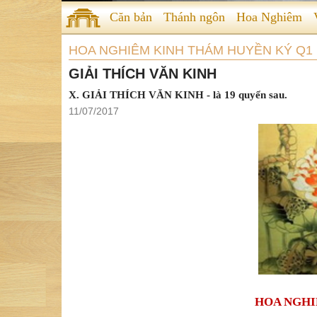
Căn bản
Thánh ngôn
Hoa Nghiêm
HOA NGHIÊM KINH THÁM HUYỀN KÝ Q1
GIẢI THÍCH VĂN KINH
X. GIẢI THÍCH VĂN KINH - là 19 quyển sau.
11/07/2017
HOA NGHI