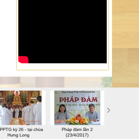
PPTG kỳ 26 - tại chùa
Pháp đàm lần 2
SHPPTG kỳ 28
Hưng Long
(23/4/2017)
Thuậ