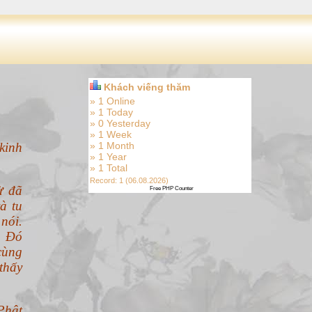
Khách viếng thăm
» 1 Online
» 1 Today
» 0 Yesterday
» 1 Week
kinh
» 1 Month
» 1 Year
» 1 Total
Record: 1 (06.08.2026)
ừ đã
Free PHP Counter
à tu
nói.
. Đó
cùng
thấy
Phật