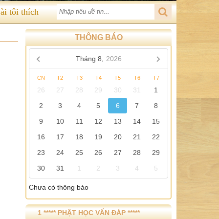
ài tôi thích
THÔNG BÁO
Tháng 8,
2026
CN
T2
T3
T4
T5
T6
T7
26
27
28
29
30
31
1
2
3
4
5
6
7
8
9
10
11
12
13
14
15
16
17
18
19
20
21
22
23
24
25
26
27
28
29
30
31
1
2
3
4
5
Chưa có thông báo
1 ***** PHẬT HỌC VẤN ĐÁP *****