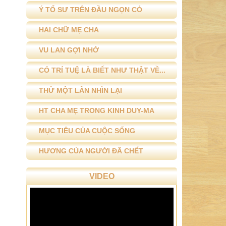
Ý TỔ SƯ TRÊN ĐẦU NGỌN CỎ
HAI CHỮ MẸ CHA
VU LAN GỢI NHỚ
CÓ TRÍ TUỆ LÀ BIẾT NHƯ THẬT VỀ...
THỬ MỘT LẦN NHÌN LẠI
HT CHA MẸ TRONG KINH DUY-MA
MỤC TIÊU CỦA CUỘC SỐNG
HƯƠNG CỦA NGƯỜI ĐÃ CHẾT
VIDEO