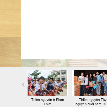
 thiện nguyện
Thiện nguyện ở Phan
Thiện nguyện Tây
-lâu-na
Thiết
nguyên cuối năm 20