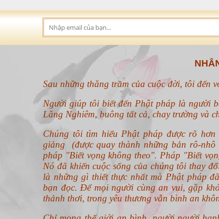
NHÂN
Sau những thăng trầm của cuộc đời, tôi đến 
Người giúp tôi biết đến Phật pháp là người b
Lăng Nghiêm, buông tất cả, chay trường và ch
Chúng tôi tìm hiểu Phật pháp được rõ hơ
giảng (được quay thành những bản rô-nhô b
pháp "Biết vọng không theo".
Pháp "Biết vọn
Nó đã khiến cuộc sống của chúng tôi thay đ
là những gì thiết thực nhất mà Phật pháp đã
bạn đọc. Để mọi người cùng an vui, gặp khó
thảnh thơi, trong yêu thương vẫn bình an khô
Chỉ mong thế giới an bình, người người hạn