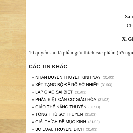
Sa 
Ch
X. 
19 quyển sau là phần giải thích các phẩm (lời ngư
CÁC TIN KHÁC
»
NHÂN DUYÊN THUYẾT KINH NÀY
(31/03)
»
XÉT TẠNG BỘ ĐỂ RÕ SỞ NHIẾP
(31/03)
»
LẬP GIÁO SAI BIỆT
(31/03)
»
PHÂN BIỆT CĂN CƠ GIÁO HÓA
(31/03)
»
GIÁO THỂ NĂNG THUYÊN
(31/03)
»
TÔNG THÚ SỞ THUYÊN
(31/03)
»
GIẢI THÍCH ĐỀ MỤC KINH
(31/03)
»
BỘ LOẠI, TRUYỀN, DỊCH
(31/03)