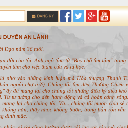
ĐĂNG KÝ
 DUYÊN AN LÀNH
với Đạo năm 36 tuổi.
ạn đời của tôi. Anh ngộ tâm từ "Bảy chỗ tìm tâm" trong 
uyên tâm cho việc tham cứu và tu học.
n là nhờ vào những kinh luận mà Hòa thượng Thanh T
án ngoài chợ trời). Chúng tôi tìm đến Thường Chiếu v
g" ấy đã mang lại cho chúng tôi những điều kỳ diệu khó 
ổi. Từ tư tưởng cho đến hành động và cả hoàn cảnh sống
 mang lại cho chúng tôi. Và... chúng tôi muốn chia sẻ 
 không nản, thấy nhọc không buồn, trong bận rộn vẫn 
ng dính mắc.
h phúc, ai rồi cũng hưởng được cái lạc rốt ráo mà chư 