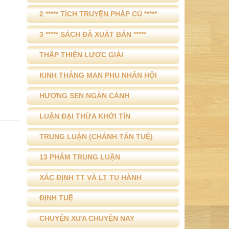
2 ***** TÍCH TRUYỆN PHÁP CÚ *****
3 ***** SÁCH ĐÃ XUẤT BẢN *****
THẬP THIỆN LƯỢC GIẢI
KINH THẮNG MAN PHU NHÂN HỘI
HƯƠNG SEN NGÀN CÁNH
LUẬN ĐẠI THỪA KHỞI TÍN
TRUNG LUẬN (CHÁNH TẤN TUỆ)
13 PHẨM TRUNG LUẬN
XÁC ĐỊNH TT VÀ LT TU HÀNH
ĐỊNH TUỆ
CHUYỆN XƯA CHUYỆN NAY