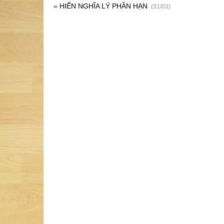
»
HIỂN NGHĨA LÝ PHẦN HẠN
(31/03)