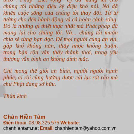
chúng tôi những điều kỳ diệu khó nói. Nó đã
khiến cuộc sống của chúng tôi thay đổi. Từ tư
tưởng cho đến hành động và cả hoàn cảnh sống.
Đó là những gì thiết thực nhất mà Phật pháp đã
mang lại cho chúng tôi. Và... chúng tôi muốn
chia sẻ cùng bạn đọc. Để mọi người cùng an vui,
gặp khó không nản, thấy nhọc không buồn,
trong bận rộn vẫn thấy thảnh thơi, trong yêu
thương vẫn bình an không dính mắc.
Chỉ mong thế giới an bình, người người hạnh
phúc, ai rồi cũng hưởng được cái lạc rốt ráo mà
chư Phật đang sở hữu.
Thân kính
Chân Hiền Tâm
Điện thoại
: 08.98.325.575
Website
:
chanhientam.net
Email
:
chanhientam@yahoo.com.vn