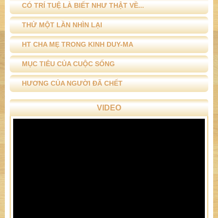
CÓ TRÍ TUỆ LÀ BIẾT NHƯ THẬT VỀ...
THỬ MỘT LẦN NHÌN LẠI
HT CHA MẸ TRONG KINH DUY-MA
MỤC TIÊU CỦA CUỘC SỐNG
HƯƠNG CỦA NGƯỜI ĐÃ CHẾT
VIDEO