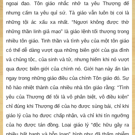
ngoại đạo. Tôn giáo nhắc nhở ta yêu Thượng đế
nhưng cấm ta yêu quỉ sứ. Tà giáo vẫn luôn bị coi là
những tội ác xấu xa nhất. “Ngươi không được thờ
những thần linh giả mạo” là giáo lệnh tối thượng trong
nhiều tôn giáo. Tinh thần và tình yêu của một tôn giáo
có thể dễ dàng vượt qua những biên giới của gia đình
và chủng tộc, của sinh và tử, nhưng hiếm khi nó vượt
qua được biên giới của chính nó. Giới hạn này ẩn tàn
ngay trong những giáo điều của chính Tôn giáo đó. Sự
hô hào nhiệt thành của nhiều nhà tôn giáo rằng: “Tình
yêu của Thượng đế tôi là vô phân biệt, vô điều kiện”
chỉ đúng khi Thượng đế của họ được sùng bái, chỉ khi
giáo lý của họ được chấp nhận, và chỉ khi tín ngưỡng
của họ được tán đồng. Loại giáo lý “độc hữu gây ra
nhiều bất hạnh và hỗn loạn” hình như đã thấm nhiễm