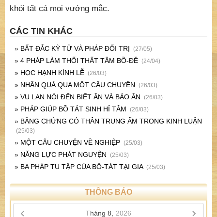
khỏi tất cả mọi vướng mắc.
CÁC TIN KHÁC
»
BẤT ĐẮC KỲ TỬ VÀ PHÁP ĐỐI TRỊ
(27/05)
»
4 PHÁP LÀM THỐI THẤT TÂM BỒ-ĐỀ
(24/04)
»
HỌC HẠNH KÍNH LỄ
(26/03)
»
NHÂN QUẢ QUA MỘT CÂU CHUYỆN
(26/03)
»
VU LAN NÓI ĐẾN BIẾT ÂN VÀ BÁO ÂN
(26/03)
»
PHÁP GIÚP BỒ TÁT SINH HỈ TÂM
(26/03)
»
BẰNG CHỨNG CÓ THÂN TRUNG ẤM TRONG KINH LUẬN
(25/03)
»
MỘT CÂU CHUYỆN VỀ NGHIỆP
(25/03)
»
NĂNG LỰC PHÁT NGUYỆN
(25/03)
»
BA PHÁP TU TẬP CỦA BỒ-TÁT TẠI GIA
(25/03)
THÔNG BÁO
Tháng 8,
2026