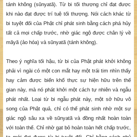
tánh không (sũnyatã). Từ bi tối thượng chỉ đạt được
khi nào đạt được trí tuệ tối thượng. Nói cách khác từ
bi tuyệt đối của Phật chỉ phát sinh bằng cách phá hủy
tất cả mọi chấp trước, nhờ giác ngộ được chân lý về
mãyã (ảo hóa) và sũnyatã (tánh không).
Theo ý nghĩa tối hậu, từ bi của Phật phát khởi không
phải vì ngài có một con mắt hay một trái tim nhìn thấy
hay cảm được biển khổ thực sự hiện hữu trên thế
gian này, mà nó phát khởi một cách tự nhiên và ngẫu
phát nhất. Loại từ bi ngẫu phát này, một sở hữu vô
song của Phật quả, chỉ có thể phát sinh nhờ một sự
giác ngộ sâu xa về sũnyatã và đồng nhất hoàn toàn
với toàn thể. Chỉ nhờ gạt bỏ hoàn toàn hết chấp trước,