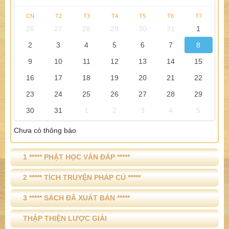
CN
T2
T3
T4
T5
T6
T7
26
27
28
29
30
31
1
2
3
4
5
6
7
8
9
10
11
12
13
14
15
16
17
18
19
20
21
22
23
24
25
26
27
28
29
30
31
1
2
3
4
5
Chưa có thông báo
1 ***** PHẬT HỌC VẤN ĐÁP *****
2 ***** TÍCH TRUYỆN PHÁP CÚ *****
3 ***** SÁCH ĐÃ XUẤT BẢN *****
THẬP THIỆN LƯỢC GIẢI