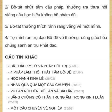
2/ B
ồ-t
á
t nh
ứ
t t
â
m c
ầ
u ph
á
p, th
ườ
ng
ư
a th
ư
a h
ỏ
i
si
ê
ng c
ầ
u h
ọ
c hi
ể
u kh
ô
ng h
ề
nh
à
m
đ
ủ
.
3/ B
ồ-t
á
t th
ườ
ng th
í
ch r
ả
nh rang v
ắ
ng v
ẻ
m
ộ
t m
ì
nh.
4/ T
ự
m
ì
nh an tr
ụ
đ
ạ
o
B
ồ-
đ
ề
vô thường, c
ũ
ng gi
á
o h
ó
a
ch
ú
ng sanh an tr
ụ
Ph
ậ
t
đ
ạ
o.
CÁC TIN KHÁC
»
BẤT ĐẮC KỲ TỬ VÀ PHÁP ĐỐI TRỊ
(27/05)
»
4 PHÁP LÀM THỐI THẤT TÂM BỒ-ĐỀ
(24/04)
»
HỌC HẠNH KÍNH LỄ
(26/03)
»
NHÂN QUẢ QUA MỘT CÂU CHUYỆN
(26/03)
»
VU LAN NÓI ĐẾN BIẾT ÂN VÀ BÁO ÂN
(26/03)
»
BẰNG CHỨNG CÓ THÂN TRUNG ẤM TRONG KINH LUẬN
(25/03)
»
MỘT CÂU CHUYỆN VỀ NGHIỆP
(25/03)