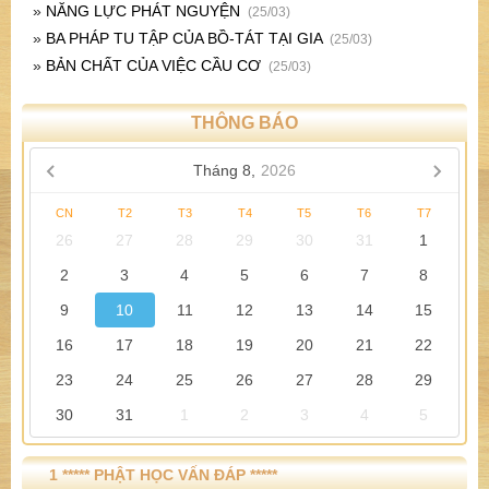
»
NĂNG LỰC PHÁT NGUYỆN
(25/03)
»
BA PHÁP TU TẬP CỦA BỒ-TÁT TẠI GIA
(25/03)
»
BẢN CHẤT CỦA VIỆC CẦU CƠ
(25/03)
THÔNG BÁO
Tháng 8,
2026
CN
T2
T3
T4
T5
T6
T7
26
27
28
29
30
31
1
2
3
4
5
6
7
8
9
10
11
12
13
14
15
16
17
18
19
20
21
22
23
24
25
26
27
28
29
30
31
1
2
3
4
5
1 ***** PHẬT HỌC VẤN ĐÁP *****