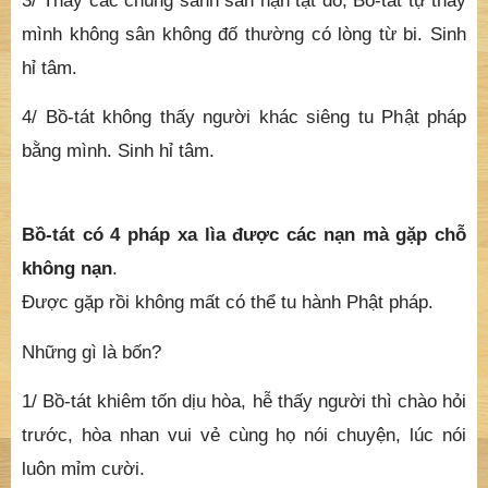
m
ì
nh kh
ô
ng s
â
n kh
ô
ng
đ
ố
th
ườ
ng c
ó
l
ò
ng t
ừ
bi. Si
nh
h
ỉ
t
â
m.
4/ B
ồ-t
á
t không
th
ấ
y ng
ườ
i kh
á
c si
ê
ng tu Ph
ậ
t ph
á
p
b
ằ
ng m
ì
nh. Si
nh h
ỉ
t
â
m.
B
ồ-t
á
t c
ó
4 ph
á
p xa l
ì
a
đ
ượ
c c
á
c n
ạ
n m
à
g
ặ
p ch
ỗ
không n
ạ
n
.
Đ
ượ
c g
ặ
p r
ồ
i kh
ô
ng m
ấ
t c
ó
th
ể
tu h
à
nh Ph
ậ
t ph
á
p.
Nh
ữ
ng g
ì
l
à
b
ố
n?
1/ B
ồ-t
á
t khi
ê
m t
ố
n d
ị
u h
ò
a, h
ễ
th
ấ
y ng
ườ
i th
ì
ch
à
o h
ỏ
i
tr
ướ
c, h
ò
a nhan vui v
ẻ
c
ù
ng h
ọ
n
ó
i chuy
ệ
n, l
ú
c n
ó
i
lu
ô
n m
ỉ
m c
ườ
i.