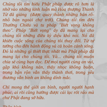
Chúng tôi tìm hiểu Phật pháp được rõ hơn là
nhờ vào những kinh luận mà Hòa thượng Thanh
Từ đã giảng (được quay thành những bản rô-
nhô bán ngoài chợ trời). Chúng tôi tìm đến
Thường Chiếu và tu pháp "Biết vọng không
theo".
Pháp "Biết vọng" ấy đã mang lại cho
chúng tôi những điều kỳ diệu khó nói. Nó đã
khiến cuộc sống của chúng tôi thay đổi. Từ tư
tưởng cho đến hành động và cả hoàn cảnh sống.
Đó là những gì thiết thực nhất mà Phật pháp đã
mang lại cho chúng tôi. Và... chúng tôi muốn
chia sẻ cùng bạn đọc. Để mọi người cùng an vui,
gặp khó không nản, thấy nhọc không buồn,
trong bận rộn vẫn thấy thảnh thơi, trong yêu
thương vẫn bình an không dính mắc.
Chỉ mong thế giới an bình, người người hạnh
phúc, ai rồi cũng hưởng được cái lạc rốt ráo mà
chư Phật đang sở hữu.