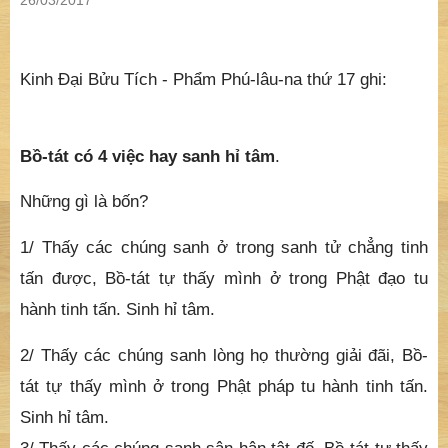
26/03/2017
Kinh Đại Bửu Tích - Phẩm Phú-lâu-na thứ 17 ghi:
B
ồ-t
á
t c
ó
4 việc hay sanh hỉ t
â
m
.
Nh
ữ
ng g
ì
l
à
b
ố
n?
1/ Th
ấ
y c
á
c ch
ú
ng sanh
ở
trong sanh t
ử
ch
ẳ
ng tinh
t
ấ
n
đ
ượ
c,
B
ồ-t
á
t t
ự
th
ấ
y m
ì
nh
ở
trong Ph
ậ
t
đ
ạ
o tu
h
à
nh tinh t
ấ
n. Si
nh h
ỉ
t
â
m.
2/ Th
ấ
y c
á
c ch
ú
ng sanh l
ò
ng h
ọ
th
ườ
ng gi
ả
i
đã
i, B
ồ-
t
á
t t
ự
th
ấ
y m
ì
nh
ở
trong Ph
ậ
t ph
á
p tu hành tinh t
ấ
n.
Si
nh h
ỉ
t
â
m.
3/ Th
ấ
y c
á
c ch
ú
ng sanh s
â
n h
ậ
n t
ậ
t
đ
ố
, B
ồ-t
á
t t
ự
th
ấ
y