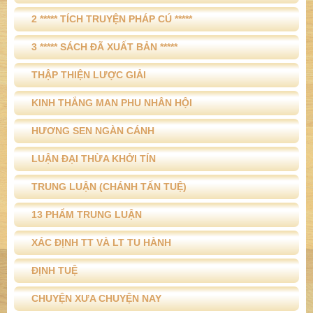
2 ***** TÍCH TRUYỆN PHÁP CÚ *****
3 ***** SÁCH ĐÃ XUẤT BẢN *****
THẬP THIỆN LƯỢC GIẢI
KINH THẮNG MAN PHU NHÂN HỘI
HƯƠNG SEN NGÀN CÁNH
LUẬN ĐẠI THỪA KHỞI TÍN
TRUNG LUẬN (CHÁNH TẤN TUỆ)
13 PHẨM TRUNG LUẬN
XÁC ĐỊNH TT VÀ LT TU HÀNH
ĐỊNH TUỆ
CHUYỆN XƯA CHUYỆN NAY