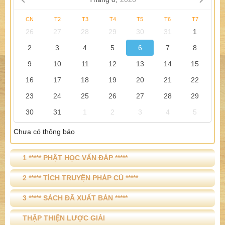
CN
T2
T3
T4
T5
T6
T7
26
27
28
29
30
31
1
2
3
4
5
6
7
8
9
10
11
12
13
14
15
16
17
18
19
20
21
22
23
24
25
26
27
28
29
30
31
1
2
3
4
5
Chưa có thông báo
1 ***** PHẬT HỌC VẤN ĐÁP *****
2 ***** TÍCH TRUYỆN PHÁP CÚ *****
3 ***** SÁCH ĐÃ XUẤT BẢN *****
THẬP THIỆN LƯỢC GIẢI