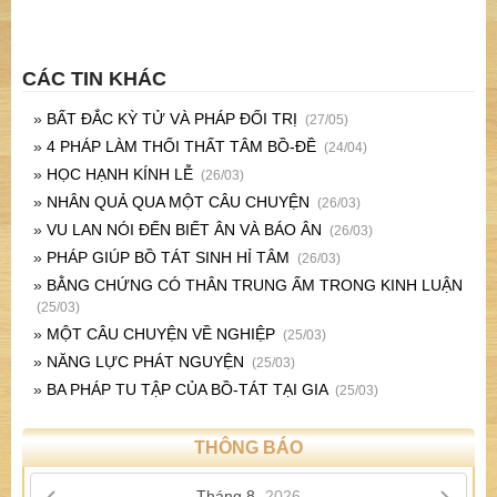
CÁC TIN KHÁC
»
BẤT ĐẮC KỲ TỬ VÀ PHÁP ĐỐI TRỊ
(27/05)
»
4 PHÁP LÀM THỐI THẤT TÂM BỒ-ĐỀ
(24/04)
»
HỌC HẠNH KÍNH LỄ
(26/03)
»
NHÂN QUẢ QUA MỘT CÂU CHUYỆN
(26/03)
»
VU LAN NÓI ĐẾN BIẾT ÂN VÀ BÁO ÂN
(26/03)
»
PHÁP GIÚP BỒ TÁT SINH HỈ TÂM
(26/03)
»
BẰNG CHỨNG CÓ THÂN TRUNG ẤM TRONG KINH LUẬN
(25/03)
»
MỘT CÂU CHUYỆN VỀ NGHIỆP
(25/03)
»
NĂNG LỰC PHÁT NGUYỆN
(25/03)
»
BA PHÁP TU TẬP CỦA BỒ-TÁT TẠI GIA
(25/03)
THÔNG BÁO
Tháng 8,
2026