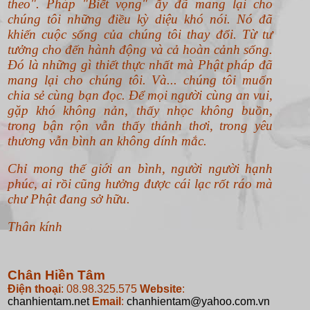
theo".
Pháp "Biết vọng" ấy đã mang lại cho
chúng tôi những điều kỳ diệu khó nói. Nó đã
khiến cuộc sống của chúng tôi thay đổi. Từ tư
tưởng cho đến hành động và cả hoàn cảnh sống.
Đó là những gì thiết thực nhất mà Phật pháp đã
mang lại cho chúng tôi. Và... chúng tôi muốn
chia sẻ cùng bạn đọc. Để mọi người cùng an vui,
gặp khó không nản, thấy nhọc không buồn,
trong bận rộn vẫn thấy thảnh thơi, trong yêu
thương vẫn bình an không dính mắc.
Chỉ mong thế giới an bình, người người hạnh
phúc, ai rồi cũng hưởng được cái lạc rốt ráo mà
chư Phật đang sở hữu.
Thân kính
Chân Hiền Tâm
Điện thoại
: 08.98.325.575
Website
:
chanhientam.net
Email
:
chanhientam@yahoo.com.vn