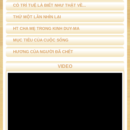
CÓ TRÍ TUỆ LÀ BIẾT NHƯ THẬT VỀ...
THỬ MỘT LẦN NHÌN LẠI
HT CHA MẸ TRONG KINH DUY-MA
MỤC TIÊU CỦA CUỘC SỐNG
HƯƠNG CỦA NGƯỜI ĐÃ CHẾT
VIDEO