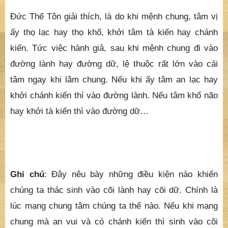
Đức Thế Tôn giải thích, là do khi mệnh chung, tâm vị
ấy thọ lạc hay thọ khổ, khởi tâm tà kiến hay chánh
kiến. Tức việc hành giả, sau khi mệnh chung đi vào
đường lành hay đường dữ, lệ thuộc rất lớn vào cái
tâm ngay khi lâm chung. Nếu khi ấy tâm an lạc hay
khởi chánh kiến thì vào đường lành. Nếu tâm khổ não
hay khởi tà kiến thì vào đường dữ…
Ghi chú
: Đây nêu bày những điều kiện nào khiến
chúng ta thác sinh vào cõi lành hay cõi dữ. Chính là
lúc mạng chung tâm chúng ta thế nào. Nếu khi mạng
chung mà an vui và có chánh kiến thì sinh vào cõi