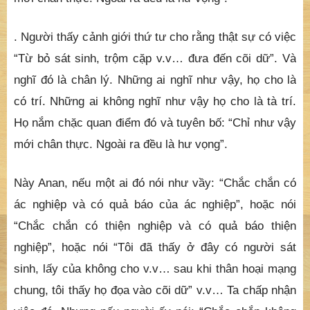
. Người thấy cảnh giới thứ tư cho rằng thật sự có việc
“Từ bỏ sát sinh, trộm cặp v.v… đưa đến cõi dữ”. Và
nghĩ đó là chân lý. Những ai nghĩ như vậy, họ cho là
có trí. Những ai không nghĩ như vậy họ cho là tà trí.
Họ nắm chặc quan điểm đó và tuyên bố: “Chỉ như vậy
mới chân thực. Ngoài ra đều là hư vọng”.
Này Anan, nếu một ai đó nói như vầy: “Chắc chắn có
ác nghiệp và có quả báo của ác nghiệp”, hoặc nói
“Chắc chắn có thiện nghiệp và có quả báo thiện
nghiệp”, hoặc nói “Tôi đã thấy ở đây có người sát
sinh, lấy của không cho v.v… sau khi thân hoại mạng
chung, tôi thấy họ đọa vào cõi dữ” v.v… Ta chấp nhận