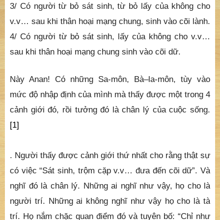
3/ Có người từ bỏ sát sinh, từ bỏ lấy của không cho
v.v… sau khi thân hoại mạng chung, sinh vào cõi lành.
4/ Có người từ bỏ sát sinh, lấy của không cho v.v…
sau khi thân hoại mạng chung sinh vào cõi dữ.
Này Anan! Có những Sa-môn, Bà–la-môn, tùy vào
mức độ nhập định của mình mà thấy được một trong 4
cảnh giới đó, rồi tưởng đó là chân lý của cuộc sống.
[1]
. Người thấy được cảnh giới thứ nhất cho rằng thật sự
có việc “Sát sinh, trộm cặp v.v… đưa đến cõi dữ”. Và
nghĩ đó là chân lý. Những ai nghĩ như vậy, họ cho là
người trí. Những ai không nghĩ như vậy họ cho là tà
trí. Họ nắm chặc quan điểm đó và tuyên bố: “Chỉ như