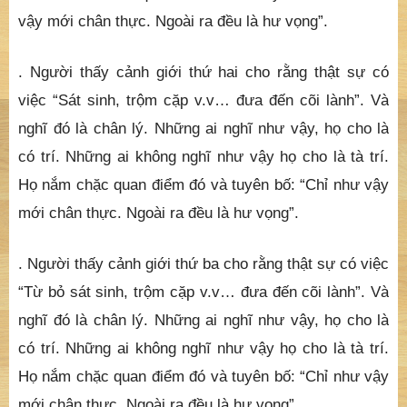
vậy mới chân thực. Ngoài ra đều là hư vọng”.
. Người thấy cảnh giới thứ hai cho rằng thật sự có
việc “Sát sinh, trộm cặp v.v… đưa đến cõi lành”. Và
nghĩ đó là chân lý. Những ai nghĩ như vậy, họ cho là
có trí. Những ai không nghĩ như vậy họ cho là tà trí.
Họ nắm chặc quan điểm đó và tuyên bố: “Chỉ như vậy
mới chân thực. Ngoài ra đều là hư vọng”.
. Người thấy cảnh giới thứ ba cho rằng thật sự có việc
“Từ bỏ sát sinh, trộm cặp v.v… đưa đến cõi lành”. Và
nghĩ đó là chân lý. Những ai nghĩ như vậy, họ cho là
có trí. Những ai không nghĩ như vậy họ cho là tà trí.
Họ nắm chặc quan điểm đó và tuyên bố: “Chỉ như vậy
mới chân thực. Ngoài ra đều là hư vọng”.