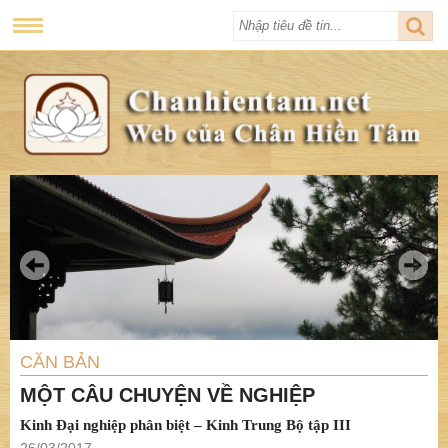
CĂN BẢN
MỘT CÂU CHUYỆN VỀ NGHIỆP
Kinh Đại nghiệp phân biệt – Kinh Trung Bộ tập III