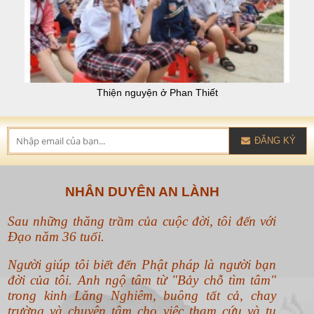
Thiện nguyện ở Phan Thiết
ĐĂNG KÝ
NHÂN DUYÊN AN LÀNH
Sau những thăng trầm của cuộc đời, tôi đến với
Đạo năm 36 tuổi.
Người giúp tôi biết đến Phật pháp là người bạn
đời của tôi. Anh ngộ tâm từ "Bảy chỗ tìm tâm"
trong kinh Lăng Nghiêm, buông tất cả, chay
trường và chuyên tâm cho việc tham cứu và tu