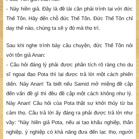
- Này hiền giả. Đây là đề tài cần phải trình lại với đức
Thế Tôn. Hãy đến chỗ đức Thế Tôn. Đức Thế Tôn chỉ
dạy thế nào, chúng ta sẽ y đó mà thọ trì.
Sau khi nghe trình bày câu chuyện, đức Thế Tôn nói
với tôn giả Anan:
- Câu hỏi đáng lý phải được phân tích rõ ràng cho du
sĩ ngoại đạo Pota thì lại được trả lời một cách phiến
diện. Này Anan! Ta biết nếu Samid mở miệng đề cập
đến vấn đề gì thì đều đề cập một cách không như lý.
Này Anan! Câu hỏi của Pota thật sự khởi thủy từ ba
cảm thọ. Câu trả lời ấy đáng ra phải được trả lời như
vầy: “Này hiền giả Pota, nếu ai tạo khẩu nghiệp, thân
nghiệp, ý nghiệp có khả năng đưa đến lạc thọ, người