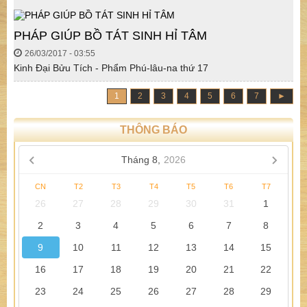
PHÁP GIÚP BỒ TÁT SINH HỈ TÂM
26/03/2017 - 03:55
Kinh Đại Bửu Tích - Phẩm Phú-lâu-na thứ 17
1
2
3
4
5
6
7
►
THÔNG BÁO
Tháng 8,
2026
CN
T2
T3
T4
T5
T6
T7
26
27
28
29
30
31
1
2
3
4
5
6
7
8
9
10
11
12
13
14
15
16
17
18
19
20
21
22
23
24
25
26
27
28
29