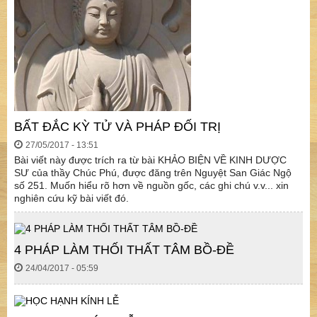
BẤT ĐẮC KỲ TỬ VÀ PHÁP ĐỐI TRỊ
27/05/2017 - 13:51
Bài viết này được trích ra từ bài KHẢO BIỆN VỀ KINH DƯỢC
SƯ của thầy Chúc Phú, được đăng trên Nguyệt San Giác Ngộ
số 251. Muốn hiểu rõ hơn về nguồn gốc, các ghi chú v.v... xin
nghiên cứu kỹ bài viết đó.
4 PHÁP LÀM THỐI THẤT TÂM BỒ-ĐỀ
24/04/2017 - 05:59