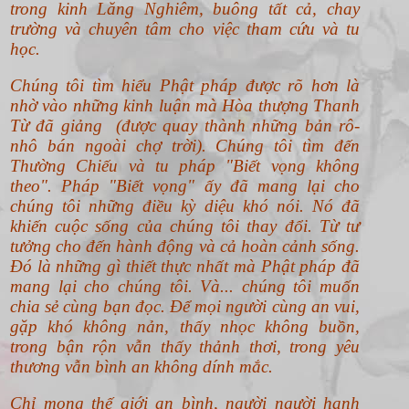
trong kinh Lăng Nghiêm, buông tất cả, chay
trường và chuyên tâm cho việc tham cứu và tu
học.
Chúng tôi tìm hiểu Phật pháp được rõ hơn là
nhờ vào những kinh luận mà Hòa thượng Thanh
Từ đã giảng (được quay thành những bản rô-
nhô bán ngoài chợ trời). Chúng tôi tìm đến
Thường Chiếu và tu pháp "Biết vọng không
theo".
Pháp "Biết vọng" ấy đã mang lại cho
chúng tôi những điều kỳ diệu khó nói. Nó đã
khiến cuộc sống của chúng tôi thay đổi. Từ tư
tưởng cho đến hành động và cả hoàn cảnh sống.
Đó là những gì thiết thực nhất mà Phật pháp đã
mang lại cho chúng tôi. Và... chúng tôi muốn
chia sẻ cùng bạn đọc. Để mọi người cùng an vui,
gặp khó không nản, thấy nhọc không buồn,
trong bận rộn vẫn thấy thảnh thơi, trong yêu
thương vẫn bình an không dính mắc.
Chỉ mong thế giới an bình, người người hạnh