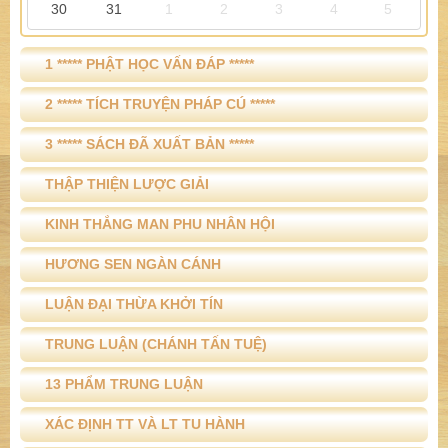
30
31
1
2
3
4
5
1 ***** PHẬT HỌC VẤN ĐÁP *****
2 ***** TÍCH TRUYỆN PHÁP CÚ *****
3 ***** SÁCH ĐÃ XUẤT BẢN *****
THẬP THIỆN LƯỢC GIẢI
KINH THẮNG MAN PHU NHÂN HỘI
HƯƠNG SEN NGÀN CÁNH
LUẬN ĐẠI THỪA KHỞI TÍN
TRUNG LUẬN (CHÁNH TẤN TUỆ)
13 PHẨM TRUNG LUẬN
XÁC ĐỊNH TT VÀ LT TU HÀNH