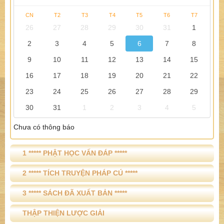
CN
T2
T3
T4
T5
T6
T7
26
27
28
29
30
31
1
2
3
4
5
6
7
8
9
10
11
12
13
14
15
16
17
18
19
20
21
22
23
24
25
26
27
28
29
30
31
1
2
3
4
5
Chưa có thông báo
1 ***** PHẬT HỌC VẤN ĐÁP *****
2 ***** TÍCH TRUYỆN PHÁP CÚ *****
3 ***** SÁCH ĐÃ XUẤT BẢN *****
THẬP THIỆN LƯỢC GIẢI