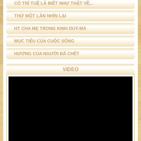
CÓ TRÍ TUỆ LÀ BIẾT NHƯ THẬT VỀ...
THỬ MỘT LẦN NHÌN LẠI
HT CHA MẸ TRONG KINH DUY-MA
MỤC TIÊU CỦA CUỘC SỐNG
HƯƠNG CỦA NGƯỜI ĐÃ CHẾT
VIDEO