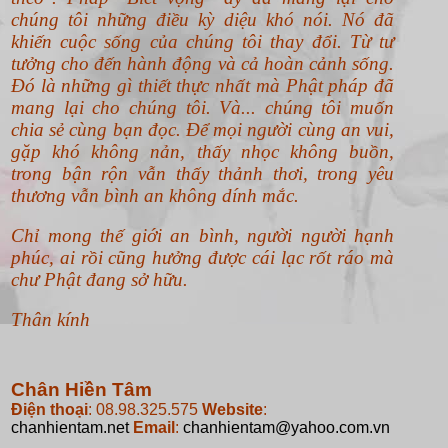
chúng tôi những điều kỳ diệu khó nói. Nó đã
khiến cuộc sống của chúng tôi thay đổi. Từ tư
tưởng cho đến hành động và cả hoàn cảnh sống.
Đó là những gì thiết thực nhất mà Phật pháp đã
mang lại cho chúng tôi. Và... chúng tôi muốn
chia sẻ cùng bạn đọc. Để mọi người cùng an vui,
gặp khó không nản, thấy nhọc không buồn,
trong bận rộn vẫn thấy thảnh thơi, trong yêu
thương vẫn bình an không dính mắc.
Chỉ mong thế giới an bình, người người hạnh
phúc, ai rồi cũng hưởng được cái lạc rốt ráo mà
chư Phật đang sở hữu.
Thân kính
Chân Hiền Tâm
Điện thoại
: 08.98.325.575
Website
:
chanhientam.net
Email
:
chanhientam@yahoo.com.vn