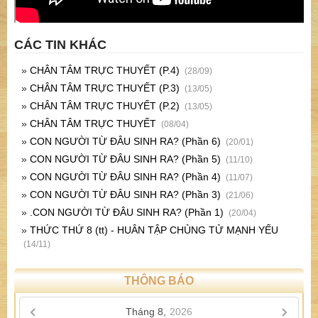
CÁC TIN KHÁC
»
CHÂN TÂM TRỰC THUYẾT (P.4)
(28/09)
»
CHÂN TÂM TRỰC THUYẾT (P.3)
(13/05)
»
CHÂN TÂM TRỰC THUYẾT (P.2)
(13/05)
»
CHÂN TÂM TRỰC THUYẾT
(08/04)
»
CON NGƯỜI TỪ ĐÂU SINH RA? (Phần 6)
(20/01)
»
CON NGƯỜI TỪ ĐÂU SINH RA? (Phần 5)
(11/10)
»
CON NGƯỜI TỪ ĐÂU SINH RA? (Phần 4)
(11/07)
»
CON NGƯỜI TỪ ĐÂU SINH RA? (Phần 3)
(21/06)
»
.CON NGƯỜI TỪ ĐÂU SINH RA? (Phần 1)
(20/04)
»
THỨC THỨ 8 (tt) - HUÂN TẬP CHỦNG TỬ MẠNH YẾU
(14/11)
THÔNG BÁO
Tháng 8,
2026