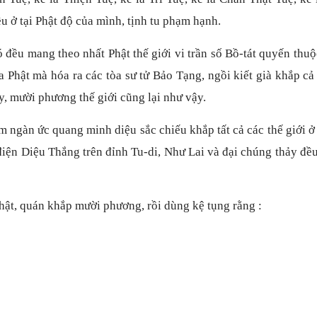
u ở tại Phật độ của mình, tịnh tu phạm hạnh.
đó đều mang theo nhất Phật thế giới vi trần số Bồ-tát quyến thu
 Phật mà hóa ra các tòa sư tử Bảo Tạng, ngồi kiết già khắp c
y, mười phương thế giới cũng lại như vậy.
m ngàn ức quang minh diệu sắc chiếu khắp tất cả các thế giới 
điện Diệu Thắng trên đỉnh Tu-di, Như Lai và đại chúng thảy đề
hật, quán khắp mười phương, rồi dùng kệ tụng rằng :