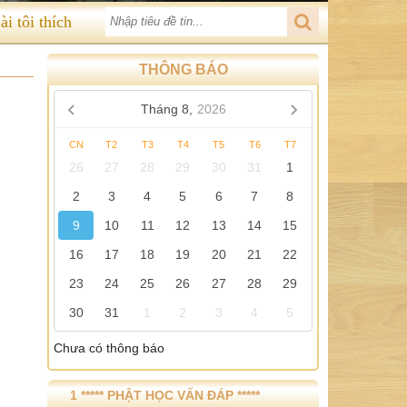
ài tôi thích
THÔNG BÁO
Tháng 8,
2026
CN
T2
T3
T4
T5
T6
T7
26
27
28
29
30
31
1
2
3
4
5
6
7
8
9
10
11
12
13
14
15
16
17
18
19
20
21
22
23
24
25
26
27
28
29
30
31
1
2
3
4
5
Chưa có thông báo
1 ***** PHẬT HỌC VẤN ĐÁP *****