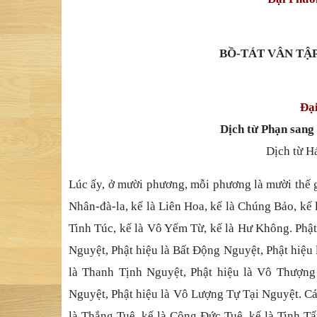
BỒ-TÁT VÂN TẬP
Đại
Dịch từ Phạn sang
Dịch từ H
Lúc ấy, ở mười phương, mỗi phương là mười thế 
Nhân-đà-la, kế là Liên Hoa, kế là Chúng Bảo, kế l
Tinh Túc, kế là Vô Yếm Từ, kế là Hư Không. Phật 
Nguyệt, Phật hiệu là Bất Động Nguyệt, Phật hiệu
là Thanh Tịnh Nguyệt, Phật hiệu là Vô Thượng 
Nguyệt, Phật hiệu là Vô Lượng Tự Tại Nguyệt. Các 
là Thắng Tuệ, kế là Công Đức Tuệ, kế là Tinh Tấn