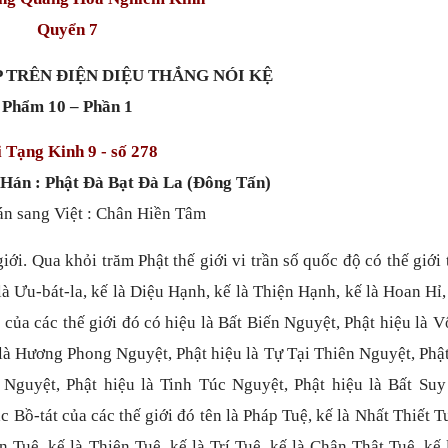
Quyển 7
 TRÊN ĐIỆN DIỆU THẮNG NÓI KỆ
Phẩm 10 – Phần 1
 Tạng Kinh 9 - số 278
 Hán :
Phật Đà Bạt Đà La (Đông Tấn)
án sang Việt : Chân Hiền Tâm
giới.
Qua khỏi trăm Phật thế giới vi trần số quốc độ có thế giới 
à Ưu-bát-la, kế là Diệu Hạnh, kế là Thiện Hạnh, kế là Hoan Hỉ,
của các thế giới đó có hiệu là Bất Biến Nguyệt, Phật hiệu là 
 là Hương Phong Nguyệt, Phật hiệu là Tự Tại Thiên Nguyệt, Phậ
Nguyệt, Phật hiệu là Tinh Túc Nguyệt, Phật hiệu là Bất Suy
Bồ-tát của các thế giới đó tên là Pháp Tuệ, kế là Nhất Thiết T
 Tuệ, kế là Thiện Tuệ, kế là Trí Tuệ, kế là Chân Thật Tuệ, kế