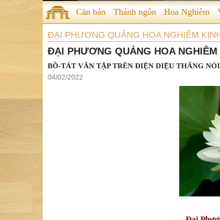
Căn bản
Thánh ngôn
Hoa Nghiêm
ĐẠI PHƯƠNG QUẢNG HOA NGHIÊM KIN
ĐẠI PHƯƠNG QUẢNG HOA NGHIÊM 
BỒ-TÁT VÂN TẬP TRÊN ĐIỆN DIỆU THẮNG NÓI KỆ
04/02/2022
Đại Phươ