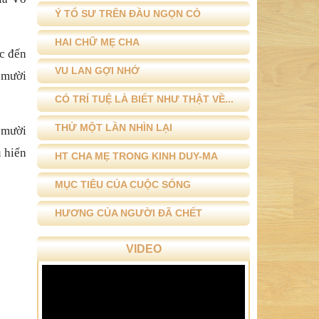
Ý TỔ SƯ TRÊN ĐẦU NGỌN CỎ
HAI CHỮ MẸ CHA
ộc đến
VU LAN GỢI NHỚ
ả mười
CÓ TRÍ TUỆ LÀ BIẾT NHƯ THẬT VỀ...
THỬ MỘT LẦN NHÌN LẠI
ở mười
u hiển
HT CHA MẸ TRONG KINH DUY-MA
MỤC TIÊU CỦA CUỘC SỐNG
HƯƠNG CỦA NGƯỜI ĐÃ CHẾT
VIDEO