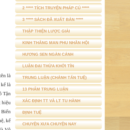
2 ***** TÍCH TRUYỆN PHÁP CÚ *****
3 ***** SÁCH ĐÃ XUẤT BẢN *****
THẬP THIỆN LƯỢC GIẢI
KINH THẮNG MAN PHU NHÂN HỘI
HƯƠNG SEN NGÀN CÁNH
LUẬN ĐẠI THỪA KHỞI TÍN
tên là
TRUNG LUẬN (CHÁNH TẤN TUỆ)
 kế là
13 PHẨM TRUNG LUẬN
Vô Tận
XÁC ĐỊNH TT VÀ LT TU HÀNH
t hiệu
 Biến
ĐỊNH TUỆ
uệ, kế
CHUYỆN XƯA CHUYỆN NAY
 là Vô