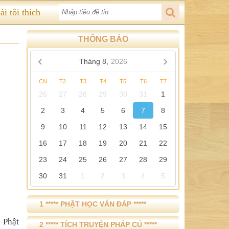
ài tôi thích
THÔNG BÁO
Tháng 8,
2026
CN
T2
T3
T4
T5
T6
T7
26
27
28
29
30
31
1
2
3
4
5
6
7
8
9
10
11
12
13
14
15
16
17
18
19
20
21
22
23
24
25
26
27
28
29
30
31
1
2
3
4
5
1 ***** PHẬT HỌC VẤN ĐÁP *****
, Ph
ậ
t
2 ***** TÍCH TRUYỆN PHÁP CÚ *****