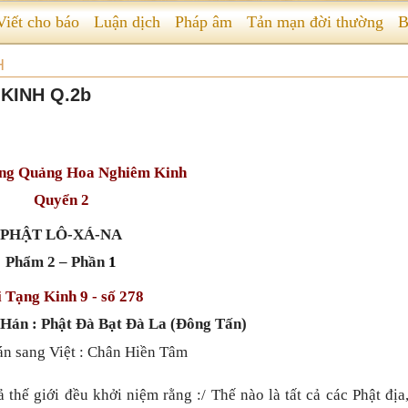
Viết cho báo
Luận dịch
Pháp âm
Tản mạn đời thường
B
H
KINH Q.2b
ng Quảng Hoa Nghiêm Kinh
Quyển 2
PHẬT LÔ-XÁ-NA
Phẩm 2 – Phần
1
 Tạng Kinh 9 - số 278
 Hán :
Phật Đà Bạt Đà La (Đông Tấn)
án sang Việt : Chân Hiền Tâm
ả
th
ế
gi
ớ
i
đề
u kh
ở
i ni
ệ
m r
ằ
ng :/ Th
ế
nào là t
ấ
t c
ả
các Ph
ậ
t
đị
a