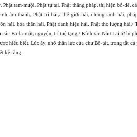
y, Ph
ậ
t tam-mu
ộ
i, Ph
ậ
t t
ự
t
ạ
i, Ph
ậ
t th
ắ
ng pháp, th
ị
hi
ệ
n b
ồ
-
đề
, c
inh âm thanh, Ph
ậ
t trí h
ả
i,/ th
ế
gi
ớ
i h
ả
i, chúng sinh h
ả
i, phá
môn h
ả
i, hóa thân h
ả
i, Ph
ậ
t danh hi
ệ
u h
ả
i, Ph
ậ
t th
ọ
l
ượ
ng h
ả
i./ 
nh các Ba-la-m
ậ
t, nguy
ệ
n, trí tu
ệ
t
ạ
ng./ Kính xin Nh
ư Lai từ
bi p
ượ
c hi
ể
u bi
ế
t. Lúc
ấ
y, nh
ờ
th
ầ
n l
ự
c c
ủ
a ch
ư Bồ
-tát, trong t
ấ
t c
ả
ế
t k
ệ
r
ằng :