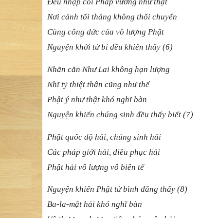
Đề
u nh
ậ
p cõi Pháp v
ương như thậ
t
Nơi cả
nh t
ố
i th
ắ
ng khô
ng thố
i chuy
ể
n
Cùng công đứ
c c
ủ
a vô l
ượ
ng Ph
ậ
t
Nguyệ
n kh
ở
i t
ừ
bi
đề
u khi
ế
n th
ấ
y (6)
Nhãn căn Như Lai không hạ
n l
ượ
ng
Nhĩ
t
ỷ
thi
ệ
t thân c
ũ
ng nh
ư thế
Phậ
t ý nh
ư thậ
t khó ngh
ĩ
bàn
Nguyệ
n khi
ế
n chúng sinh
đề
u th
ấ
y bi
ế
t (7)
Phậ
t qu
ố
c
độ
h
ả
i, chúng sinh h
ả
i
Các pháp giớ
i h
ả
i,
điề
u ph
ụ
c h
ả
i
Phậ
t h
ả
i vô l
ượ
ng vô biên t
ế
Nguyệ
n khi
ế
n Ph
ậ
t t
ử
bình
đẳ
ng th
ấ
y (8)
Ba-la-mậ
t h
ả
i khó ngh
ĩ
bàn