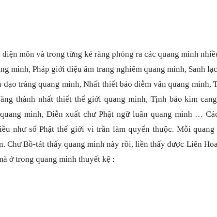
i diệ
n môn và trong t
ừ
ng k
ẻ
r
ăng phóng ra các quang minh nhiề
ng minh, Pháp gi
ớ
i di
ệ
u âm trang nghiêm quang minh, Sanh l
ạ
h
đạ
o tràng quang minh, Nh
ấ
t thi
ế
t b
ả
o di
ễ
m vân quang minh, 
N
ăng thành nhấ
t thi
ế
t th
ế
gi
ớ
i quang minh, T
ị
nh b
ả
o kim cang
 quang minh, Di
ễ
n xu
ấ
t ch
ư Phậ
t n
gữ
luân quang minh … Các
i
ề
u nh
ư số
Ph
ậ
t th
ế
gi
ớ
i vi tr
ầ
n làm quy
ế
n thu
ộ
c. M
ỗ
i quang
n. Ch
ư Bồ
-tát th
ấ
y quang minh này r
ồ
i, li
ề
n th
ấ
y
đượ
c Liên Hoa
 mà
ở
trong quang minh thuy
ế
t k
ệ
: