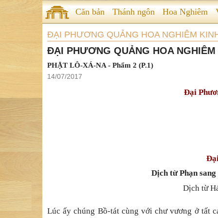
Căn bản
Thánh ngôn
Hoa Nghiêm
ĐẠI PHƯƠNG QUẢNG HOA NGHIÊM KIN
ĐẠI PHƯƠNG QUẢNG HOA NGHIÊM 
PHẬT LÔ-XÁ-NA - Phẩm 2 (P.1)
14/07/2017
Đại Phươ
Đại
Dịch từ Phạn sang
Dịch từ H
Lúc ấ
y chúng B
ồ
-tát cùng v
ớ
i ch
ư vương ở
t
ấ
t c