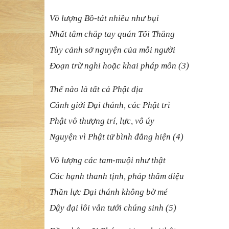
Vô lượ
ng B
ồ
-tát nhi
ề
u nh
ư bụ
i
Nhấ
t tâm ch
ắ
p tay quán T
ố
i Th
ắ
ng
Tùy cả
nh s
ở
nguy
ệ
n c
ủ
a m
ỗ
i ng
ườ
i
Đoạ
n tr
ừ
nghi ho
ặ
c khai pháp môn (3)
Thế
nào là t
ấ
t c
ả
Ph
ậ
t
đị
a
Cả
nh gi
ớ
i
Đạ
i thánh, các Ph
ậ
t trì
Phậ
t vô th
ượ
ng trí, l
ự
c, vô úy
Nguyệ
n vì Ph
ậ
t t
ử
bình
đẳ
ng hi
ệ
n (4)
Vô lượ
ng các tam-mu
ộ
i nh
ư thậ
t
Các hạ
nh thanh t
ị
nh, pháp thâm di
ệ
u
Thầ
n l
ự
c
Đạ
i thánh không b
ờ
mé
Dậ
y
đạ
i lôi vân t
ướ
i chúng sinh (5)