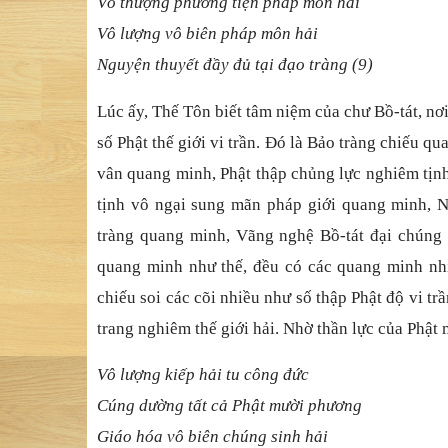
Vô thượ
ng ph
ương tiệ
n pháp môn h
ả
i
Vô lượ
ng vô biên pháp môn h
ả
i
Nguyệ
n thuy
ế
t
đầ
y
đủ
t
ạ
i
đạ
o tràng (9)
Lúc ấ
y, Th
ế
Tôn bi
ết tâm niệ
m c
ủ
a ch
ư Bồ
-tát, n
ơ
số
Ph
ậ
t th
ế
gi
ớ
i vi tr
ầ
n.
Đ
ó
là Bả
o tràng chi
ế
u qua
vân quang minh, Ph
ậ
t th
ậ
p ch
ủ
ng l
ự
c nghiêm
tị
n
t
ị
nh vô ng
ạ
i sung mãn pháp gi
ớ
i quang minh, 
tràng quang minh, Vãng ngh
ệ
B
ồ
-tát
đạ
i chúng
quang minh nh
ư thế
,
đề
u có các quang minh nh
chi
ế
u soi các cõi nhi
ề
u nh
ư số
th
ậ
p Ph
ậ
t
độ
vi tr
ầ
trang nghiêm thế
gi
ớ
i h
ả
i. Nh
ờ
th
ầ
n l
ự
c c
ủ
a Ph
ậ
t
Vô lượ
ng ki
ế
p h
ả
i tu công
đứ
c
Cúng dườ
ng t
ấ
t c
ả
Ph
ậ
t m
ườ
i ph
ương
Giáo hóa vô biên chúng sinh hả
i