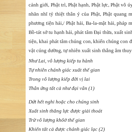
c
ả
nh gi
ớ
i, Ph
ậ
t trì, Ph
ậ
t h
ạ
nh, Ph
ậ
t l
ự
c, Ph
ậ
t vô ú
nhãn nhĩ
t
ỷ
thi
ệ
t
thân ý củ
a Ph
ậ
t, Ph
ậ
t quang m
ph
ương tiệ
n h
ả
i,/ Ph
ậ
t h
ả
i, Ba-la-m
ậ
t h
ả
i, pháp 
B
ồ
-tát s
ở
tu h
ạ
nh h
ả
i, phát tâm
Đạ
i th
ừ
a, xu
ấ
t si
tiệ
n, khai phát tâm chúng con, khi
ế
n chúng con
đ
v
ậ
t cúng d
ườ
ng, t
ự
nhiên xu
ấ
t sinh th
ắ
ng âm thuy
Như Lai, vô lượ
ng ki
ế
p tu hành
Tự
nhiên chánh giác xu
ấ
t th
ế
gian
Trong vô lượ
ng ki
ế
p
đờ
i v
ị
lai
Thân ứ
ng t
ấ
t c
ả
nh
ư đạ
i vân (1)
Dứ
t h
ế
t nghi ho
ặ
c cho chúng sinh
Xuấ
t sinh th
ắ
ng l
ự
c
đượ
c gi
ả
i thoát
Trừ
vô l
ượ
ng kh
ổ
ở
th
ế
gian
Khiế
n t
ấ
t c
ả đượ
c chánh giác l
ạ
c (2)