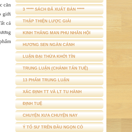
ác c
ăn
3 ***** SÁCH ĐÃ XUẤT BẢN *****
p gi
ớ
i
THẬP THIỆN LƯỢC GIẢI
T
ấ
t c
ả
h
ương
KINH THẮNG MAN PHU NHÂN HỘI
ph
ẩ
m
HƯƠNG SEN NGÀN CÁNH
LUẬN ĐẠI THỪA KHỞI TÍN
TRUNG LUẬN (CHÁNH TẤN TUỆ)
13 PHẨM TRUNG LUẬN
XÁC ĐỊNH TT VÀ LT TU HÀNH
ĐỊNH TUỆ
CHUYỆN XƯA CHUYỆN NAY
Ý TỔ SƯ TRÊN ĐẦU NGỌN CỎ