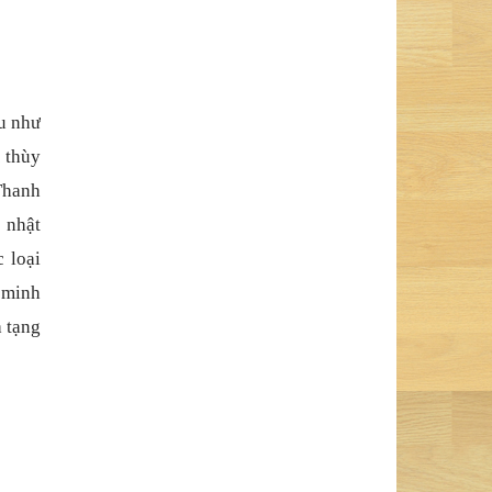
u nh
ư
c thùy
Thanh
 nh
ậ
t
 lo
ạ
i
 minh
 t
ạ
ng