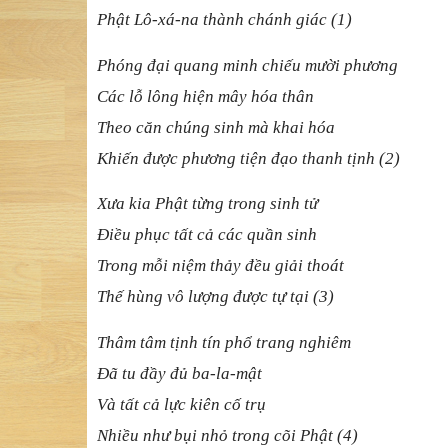
Phậ
t Lô-xá-na thành chánh giác (1)
Phóng đạ
i quang minh chi
ế
u m
ườ
i
phương
Các lỗ
lông hi
ệ
n mây hóa thân
Theo căn chúng sinh mà khai hóa
Khiế
n
đượ
c ph
ương tiệ
n
đạ
o thanh t
ị
nh (2)
Xưa kia Phậ
t t
ừ
ng trong sinh t
ử
Điề
u ph
ụ
c t
ấ
t c
ả
các qu
ầ
n sinh
Trong mỗ
i ni
ệ
m th
ả
y
đề
u gi
ả
i thoát
Thế
hùng vô l
ượ
ng
đượ
c t
ự
t
ạ
i (3)
Thâm tâm tị
nh tín ph
ổ
trang nghiêm
Đ
ã
tu đầ
y
đủ
ba-la-m
ậ
t
Và tấ
t c
ả
l
ự
c kiên c
ố
tr
ụ
Nhiề
u nh
ư bụ
i nh
ỏ
trong cõi Ph
ậ
t (4)