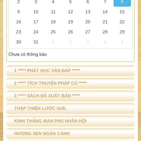
2
3
4
5
6
7
8
9
10
11
12
13
14
15
16
17
18
19
20
21
22
23
24
25
26
27
28
29
30
31
1
2
3
4
5
Chưa có thông báo
1 ***** PHẬT HỌC VẤN ĐÁP *****
2 ***** TÍCH TRUYỆN PHÁP CÚ *****
3 ***** SÁCH ĐÃ XUẤT BẢN *****
THẬP THIỆN LƯỢC GIẢI
KINH THẮNG MAN PHU NHÂN HỘI
HƯƠNG SEN NGÀN CÁNH