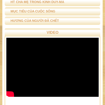
HT CHA MẸ TRONG KINH DUY-MA
MỤC TIÊU CỦA CUỘC SỐNG
HƯƠNG CỦA NGƯỜI ĐÃ CHẾT
VIDEO