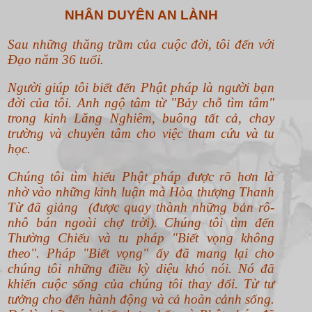
NHÂN DUYÊN AN LÀNH
Sau những thăng trầm của cuộc đời, tôi đến với
Đạo năm 36 tuổi.
Người giúp tôi biết đến Phật pháp là người bạn
đời của tôi. Anh ngộ tâm từ "Bảy chỗ tìm tâm"
trong kinh Lăng Nghiêm, buông tất cả, chay
trường và chuyên tâm cho việc tham cứu và tu
học.
Chúng tôi tìm hiểu Phật pháp được rõ hơn là
nhờ vào những kinh luận mà Hòa thượng Thanh
Từ đã giảng (được quay thành những bản rô-
nhô bán ngoài chợ trời). Chúng tôi tìm đến
Thường Chiếu và tu pháp "Biết vọng không
theo".
Pháp "Biết vọng" ấy đã mang lại cho
chúng tôi những điều kỳ diệu khó nói. Nó đã
khiến cuộc sống của chúng tôi thay đổi. Từ tư
tưởng cho đến hành động và cả hoàn cảnh sống.