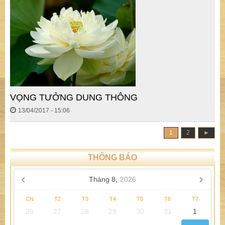
VỌNG TƯỞNG DUNG THÔNG
13/04/2017 - 15:06
1
2
►
THÔNG BÁO
Tháng 8,
2026
CN
T2
T3
T4
T5
T6
T7
26
27
28
29
30
31
1