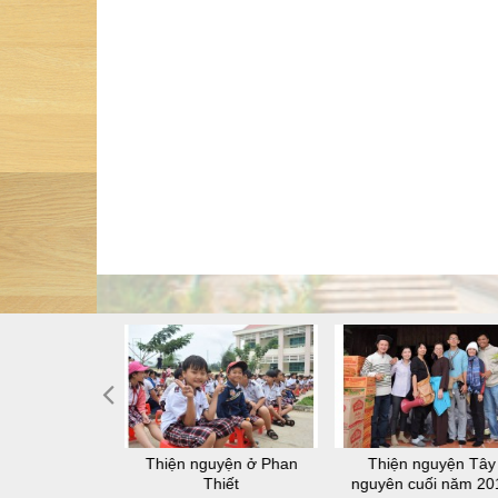
 thiện nguyện
Thiện nguyện ở Phan
Thiện nguyện Tây
-lâu-na
Thiết
nguyên cuối năm 20