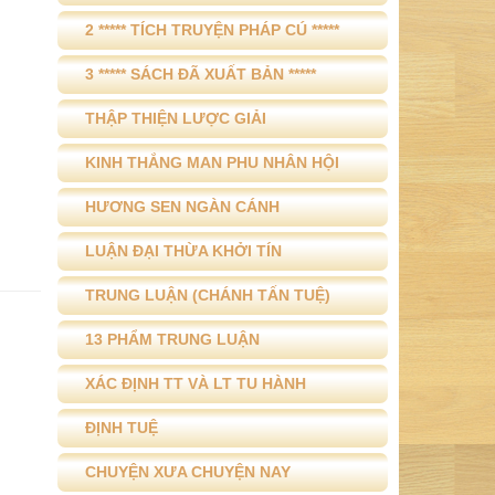
2 ***** TÍCH TRUYỆN PHÁP CÚ *****
3 ***** SÁCH ĐÃ XUẤT BẢN *****
THẬP THIỆN LƯỢC GIẢI
KINH THẮNG MAN PHU NHÂN HỘI
HƯƠNG SEN NGÀN CÁNH
LUẬN ĐẠI THỪA KHỞI TÍN
TRUNG LUẬN (CHÁNH TẤN TUỆ)
13 PHẨM TRUNG LUẬN
XÁC ĐỊNH TT VÀ LT TU HÀNH
ĐỊNH TUỆ
CHUYỆN XƯA CHUYỆN NAY