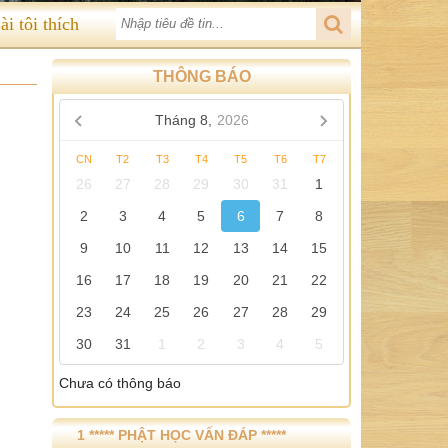
ài tôi thích
THÔNG BÁO
Tháng 8,
2026
CN
T2
T3
T4
T5
T6
T7
26
27
28
29
30
31
1
2
3
4
5
6
7
8
9
10
11
12
13
14
15
16
17
18
19
20
21
22
23
24
25
26
27
28
29
30
31
1
2
3
4
5
Chưa có thông báo
1 ***** PHẬT HỌC VẤN ĐÁP *****