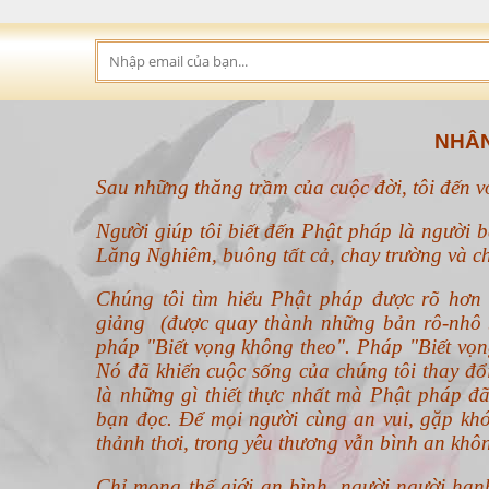
NHÂN
Sau những thăng trầm của cuộc đời, tôi đến 
Người giúp tôi biết đến Phật pháp là người b
Lăng Nghiêm, buông tất cả, chay trường và ch
Chúng tôi tìm hiểu Phật pháp được rõ hơ
giảng (được quay thành những bản rô-nhô b
pháp "Biết vọng không theo".
Pháp "Biết vọn
Nó đã khiến cuộc sống của chúng tôi thay đ
là những gì thiết thực nhất mà Phật pháp đã
bạn đọc. Để mọi người cùng an vui, gặp khó
thảnh thơi, trong yêu thương vẫn bình an khô
Chỉ mong thế giới an bình, người người hạn