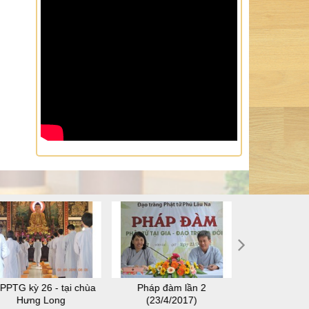
PPTG kỳ 26 - tại chùa
Pháp đàm lần 2
SHPPTG kỳ 28
Hưng Long
(23/4/2017)
Thuậ