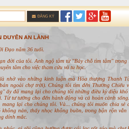
ĐĂNG KÝ
 DUYÊN AN LÀNH
với Đạo năm 36 tuổi.
ạn đời của tôi. Anh ngộ tâm từ "Bảy chỗ tìm tâm" trong 
uyên tâm cho việc tham cứu và tu học.
n là nhờ vào những kinh luận mà Hòa thượng Thanh T
án ngoài chợ trời). Chúng tôi tìm đến Thường Chiếu v
g" ấy đã mang lại cho chúng tôi những điều kỳ diệu khó 
ổi. Từ tư tưởng cho đến hành động và cả hoàn cảnh sống
 mang lại cho chúng tôi. Và... chúng tôi muốn chia sẻ 
 không nản, thấy nhọc không buồn, trong bận rộn vẫn 
ng dính mắc.
h phúc, ai rồi cũng hưởng được cái lạc rốt ráo mà chư 