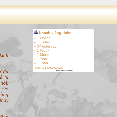
Khách viếng thăm
» 1 Online
» 1 Today
» 0 Yesterday
» 1 Week
kinh
» 1 Month
» 1 Year
» 1 Total
Record: 1 (06.08.2026)
ừ đã
Free PHP Counter
à tu
nói.
. Đó
cùng
thấy
Phật