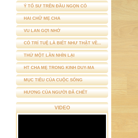
Ý TỔ SƯ TRÊN ĐẦU NGỌN CỎ
HAI CHỮ MẸ CHA
VU LAN GỢI NHỚ
CÓ TRÍ TUỆ LÀ BIẾT NHƯ THẬT VỀ...
THỬ MỘT LẦN NHÌN LẠI
HT CHA MẸ TRONG KINH DUY-MA
MỤC TIÊU CỦA CUỘC SỐNG
HƯƠNG CỦA NGƯỜI ĐÃ CHẾT
VIDEO