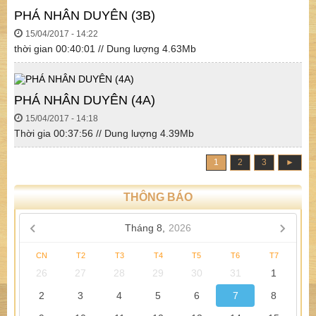
PHÁ NHÂN DUYÊN (3B)
15/04/2017 - 14:22
thời gian 00:40:01 // Dung lượng 4.63Mb
PHÁ NHÂN DUYÊN (4A)
15/04/2017 - 14:18
Thời gia 00:37:56 // Dung lượng 4.39Mb
1
2
3
►
THÔNG BÁO
Tháng 8,
2026
CN
T2
T3
T4
T5
T6
T7
26
27
28
29
30
31
1
2
3
4
5
6
7
8