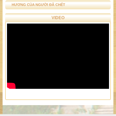
HƯƠNG CỦA NGƯỜI ĐÃ CHẾT
VIDEO