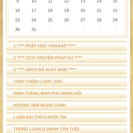
9
10
11
12
13
14
15
16
17
18
19
20
21
22
23
24
25
26
27
28
29
30
31
1
2
3
4
5
1 ***** PHẬT HỌC VẤN ĐÁP *****
2 ***** TÍCH TRUYỆN PHÁP CÚ *****
3 ***** SÁCH ĐÃ XUẤT BẢN *****
THẬP THIỆN LƯỢC GIẢI
KINH THẮNG MAN PHU NHÂN HỘI
HƯƠNG SEN NGÀN CÁNH
LUẬN ĐẠI THỪA KHỞI TÍN
TRUNG LUẬN (CHÁNH TẤN TUỆ)