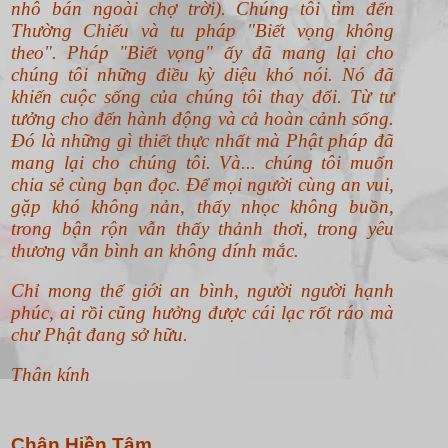
nhô bán ngoài chợ trời). Chúng tôi tìm đến
Thường Chiếu và tu pháp "Biết vọng không
theo".
Pháp "Biết vọng" ấy đã mang lại cho
chúng tôi những điều kỳ diệu khó nói. Nó đã
khiến cuộc sống của chúng tôi thay đổi. Từ tư
tưởng cho đến hành động và cả hoàn cảnh sống.
Đó là những gì thiết thực nhất mà Phật pháp đã
mang lại cho chúng tôi. Và... chúng tôi muốn
chia sẻ cùng bạn đọc. Để mọi người cùng an vui,
gặp khó không nản, thấy nhọc không buồn,
trong bận rộn vẫn thấy thảnh thơi, trong yêu
thương vẫn bình an không dính mắc.
Chỉ mong thế giới an bình, người người hạnh
phúc, ai rồi cũng hưởng được cái lạc rốt ráo mà
chư Phật đang sở hữu.
Thân kính
Chân Hiền Tâm